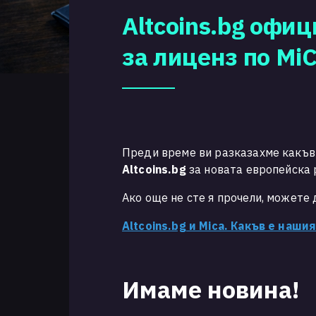
Altcoins.bg офи
за лиценз по Mi
Преди време ви разказахме какъв
Altcoins.bg
за новата европейска 
Ако още не сте я прочели, можете 
Altcoins.bg и Mica. Какъв е наши
Имаме новина!