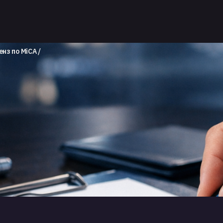
енз по MiCA