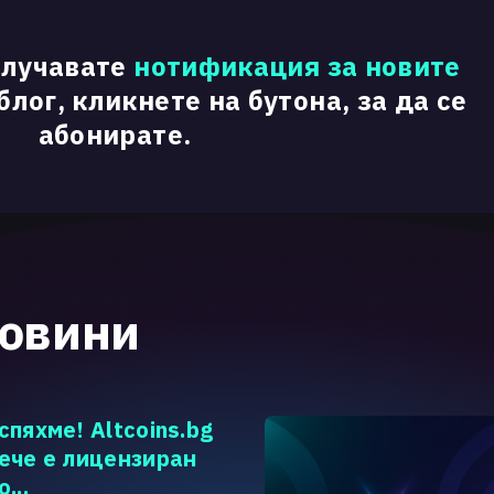
олучавате
нотификация за новите
лог, кликнете на бутона, за да се
абонирате.
новини
спяхме! Altcoins.bg
ече е лицензиран
о...