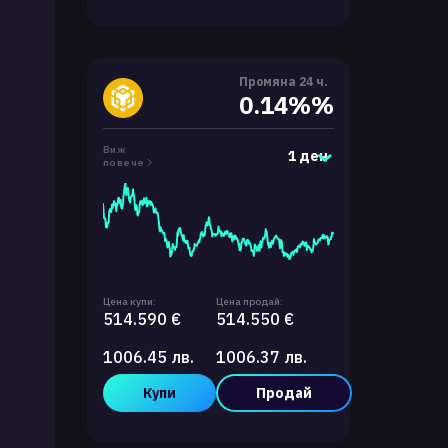
Промяна 24 ч.
0.14%%
Виж
1 ден
повече
Цена купи:
Цена продай:
514.590 €
514.550 €
1006.45 лв.
1006.37 лв.
Купи
Продай