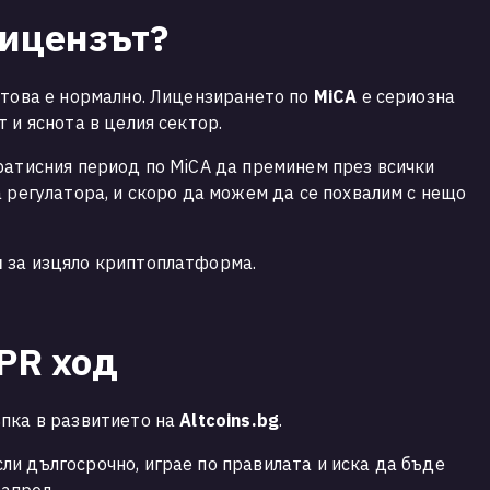
лицензът?
 това е нормално. Лицензирането по
MiCA
е сериозна
 и яснота в целия сектор.
ратисния период по MiCA да преминем през всички
а регулатора, и скоро да можем да се похвалим с нещо
я
за изцяло криптоплатформа.
 PR ход
ъпка в развитието на
Altcoins.bg
.
и дългосрочно, играе по правилата и иска да бъде