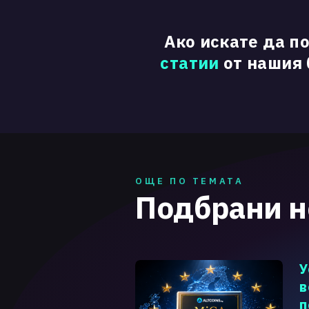
Ако искате да п
статии
от нашия б
ОЩЕ ПО ТЕМАТА
Подбрани 
У
в
п