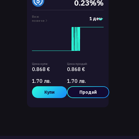
0.23%%
Виж
1 ден
повече
Цена купи:
Цена продай:
0.868 €
0.868 €
1.70 лв.
1.70 лв.
Купи
Продай