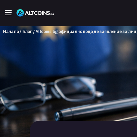
Начало
Блог
Altcoins.bg официално подаде заявление за лиц