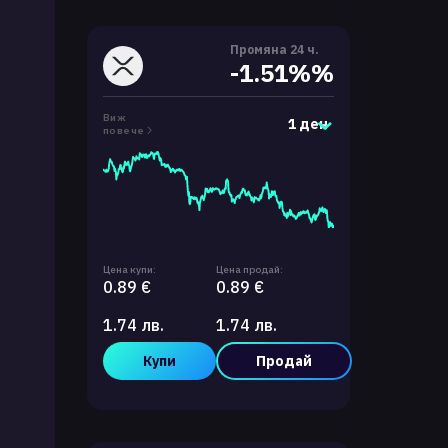
Промяна 24 ч.
-1.51%%
Виж
1 ден
повече
Цена купи:
Цена продай:
0.89 €
0.89 €
1.74 лв.
1.74 лв.
Купи
Продай