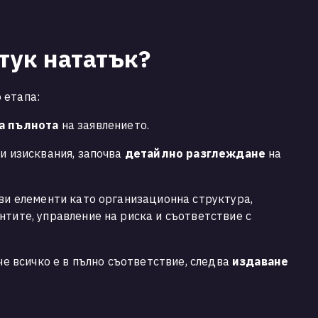
тук нататък?
 етапа:
а пълнота
на заявлението.
ни изисквания, започва
детайлно разглеждане
на
ови елементи като организационна структура,
нтите, управление на риска и съответствие с
 че всичко е в пълно съответствие, следва
издаване