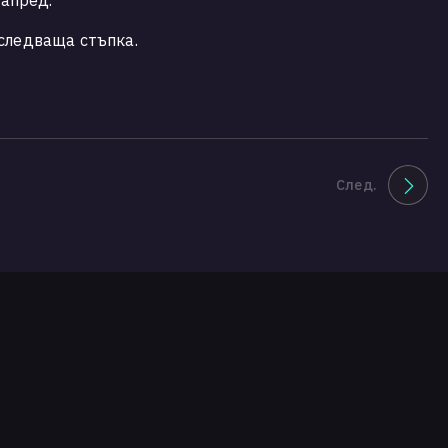
напред.
 следваща стъпка.
След.