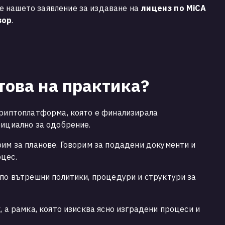
 нашето заявление за издаване на
лиценз по MiCA
зор
.
това на практика?
риптоплатформа, която е финализирала
фициално за одобрение.
рим за планове. Говорим за подадени документи и
цес.
 по вътрешни политики, процедури и структури за
, а рамка, която изисква ясно изградени процеси и