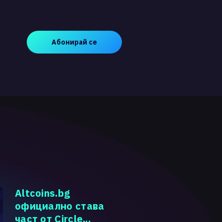
Абонирай се
Altcoins.bg
официално става
част от Circle...