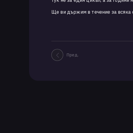
тук не за един цикъл, а за години 
Ще ви държим в течение за всяка
Пред.