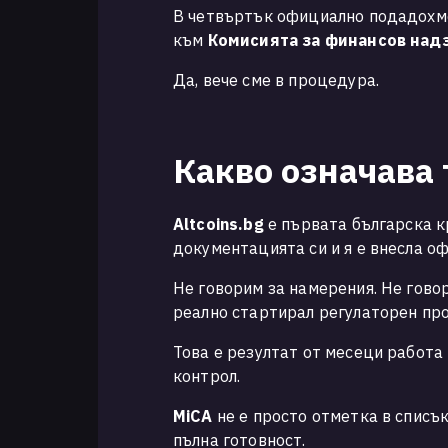
В четвъртък официално подадохме
към
Комисията за финансов над
Да, вече сме в процедура.
Какво означава 
Altcoins.bg
е първата българска к
документацията си и я е внесла о
Не говорим за намерения. Не гово
реално стартирал регулаторен про
Това е резултат от месеци работа
контрол.
MiCA
не е просто отметка в списък
пълна готовност.