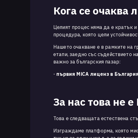
Кога се очаква 
Целият процес няма да е кратък и
процедура, която цели устойчивост
Нашето очакване е в рамките на г
етапи, заедно със съдействието н
важно за българския пазар:
-
първия MiCA лиценз в Българи
За нас това не е
Това е следващата естествена ст
Изграждаме платформа, която мисл