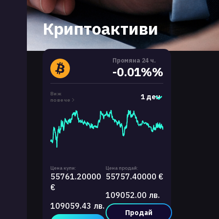
Криптоактиви
Промяна 24 ч.
-0.01%%
Виж
1 ден
повече
Цена купи:
Цена продай:
55761.20000
55757.40000 €
€
109052.00 лв.
109059.43 лв.
Продай