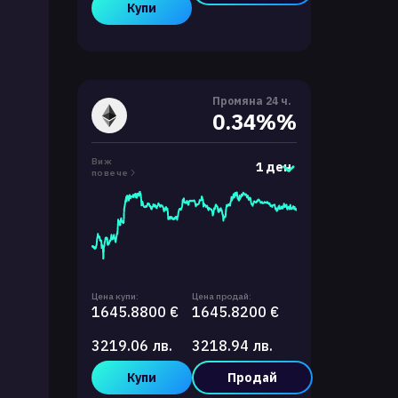
Купи
Промяна 24 ч.
0.34%%
Виж
1 ден
повече
Цена купи:
Цена продай:
1645.8800 €
1645.8200 €
3219.06 лв.
3218.94 лв.
Купи
Продай