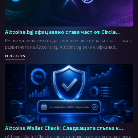
Altcoins.bg официално става част от Circle...
Имаме удоволствието да споделим още една важна стъпка в
развитието на Altcoins.bg. Altcoins.bg вече е официал...
08/06/2026
Altcoins Wallet Check: Следващата стъпка к...
i Altcoins Wallet Check не представлява самостоятелна услуга