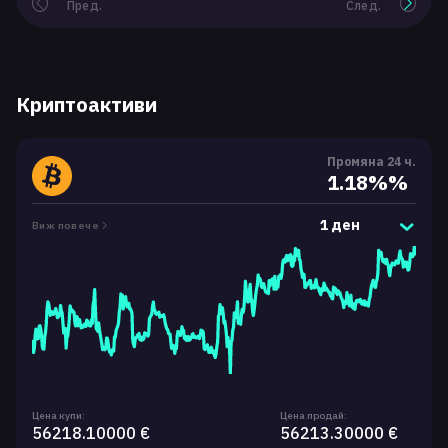
Пред.
След.
Криптоактиви
Промяна 24 ч.
1.18%%
1 ден
Виж повече
Цена купи:
Цена продай:
56218.10000 €
56213.30000 €