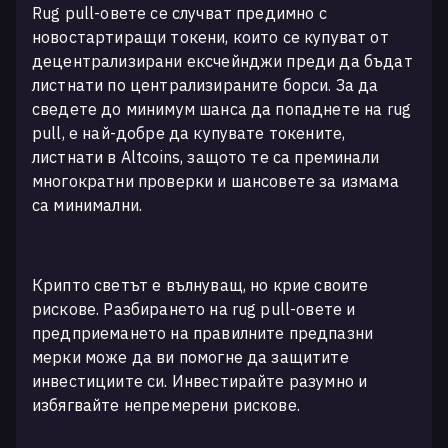
Rug pull-овете се случват предимно с
новостартиращи токени, които се купуват от
децентрализирани ексчейнджи преди да бъдат
листнати по централизираните борси. За да
сведете до минимум шанса да попаднете на rug
pull, е най-добре да купувате токените,
листнати в Altcoins, защото те са преминали
многократни проверки и шансовете за измама
са минимални.
Крипто светът е вълнуващ, но крие своите
рискове. Разбирането на rug pull-овете и
предприемането на правилните предпазни
мерки може да ви помогне да защитите
инвестициите си. Инвестирайте разумно и
избягвайте непремерени рискове.