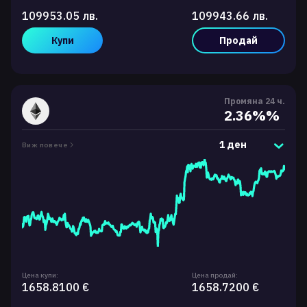
109953.05 лв.
109943.66 лв.
Купи
Продай
Промяна 24 ч.
2.36%%
1 ден
Виж повече
Цена купи:
Цена продай:
1658.8100 €
1658.7200 €