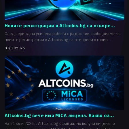
Новите регистрации в Altcoins.bg са отворе...
След период на усилена работа с радост ви съобщаваме, че
новите регистрации в Altcoins.bg са отворени отново....
03/08/2026
Altcoins.bg вече има MiCA лиценз. Какво оз...
На 21 юли 2026 г. Altcoins.bg официално получи лиценз по