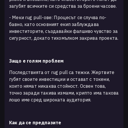
загубят всичките си средства за броени часове.
- Меки rug pull-ове: Процесът се случва по-
бавно, като основният екип заблуждава
инвеститорите, създавайки фалшиво чувство за
сигурност, докато тихомълком закрива проекта.
Защо е голям проблем
Последствията от rug pull са тежки. Жертвите
губят своите инвестиции и остават с токени,
които нямат никаква стойност. Освен това,
точно заради такива измами, крипто има такова
лошо име сред широката аудитория.
Как да се предпазите