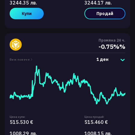
3244.35 лв.
3244.17 лв.
Купи
Продай
Промяна 24 ч.
-0.75%%
1 ден
Виж повече
Цена купи:
Цена продай:
515.530 €
515.460 €
1008.29 лв.
1008.15 лв.