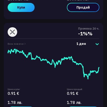
Купи
Продай
Промяна 24 ч.
-1%%
1 ден
Виж повече
Цена купи:
Цена продай:
0.91 €
0.91 €
1.78 лв.
1.78 лв.