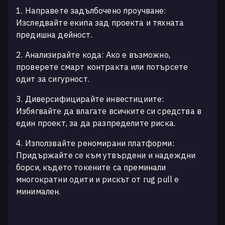
1.
Направете задълбочено проучване:
Изследвайте екипа зад проекта и тяхната
предишна дейност.
2.
Анализирайте кода: Ако е възможно,
проверете смарт контракта или потърсете
одит за сигурност.
3.
Диверсифицирайте инвестициите:
Избягвайте да влагате всичките си средства в
един проект, за да разпределите риска.
4.
Използвайте реномирани платформи:
Придържайте се към утвърдени и надеждни
борси, където токените са преминали
многократни одити и рискът от rug pull е
минимален.