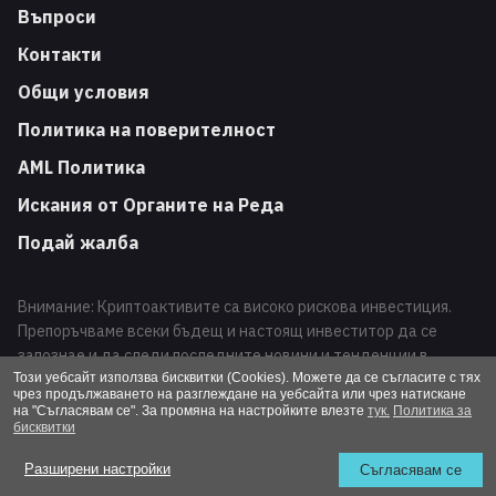
Въпроси
Контакти
Общи условия
Политика на поверителност
AML Политика
Искания от Органите на Реда
Подай жалба
Внимание: Криптоактивите са високо рискова инвестиция.
Препоръчваме всеки бъдещ и настоящ инвеститор да се
запознае и да следи последните новини и тенденции в
развитието на този вид финансови инструменти. Търговията
Този уебсайт използва бисквитки (Cookies). Можете да се съгласите с тях
чрез продължаването на разглеждане на уебсайта или чрез натискане
с криптоактиви може да доведе до загуба на Вашата
на "Съгласявам се". За промяна на настройките влезте
тук.
Политика за
инвестиция.
бисквитки
Altcoins 2026 / All Rights Reserved
Разширени настройки
Съгласявам се