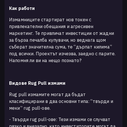
Как работи
Измамниците стартират нов токен с
привлекателни обещания и агресивен
маркетинг. Те привличат инвестиции от жадни
за бърза печалба купувачи, но веднага щом
съберат значителна сума, те “дърпат килима”
под всички. Проектът изчезва, заедно с парите.
Напомня ли ви на нещо познато?
Видове Rug Pull измами
Rug pull измамите могат да бъдат
класифицирани в два основни типа: “твърди и
меки” rug pull-ове.
- Твърди rug pull-ове: Тези измами се случват
рязко и внезапно, като инвеститорите могат да