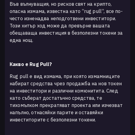
Във вълнуващия, но рисков свят на крипто,
опасна измама, известна като “rug pull”, все по-
често изненадва неподготвени инвеститори.
Този хитър ход може да превърне вашата
обещаваща инвестиция в безполезни токени за
една нощ.
Какво е Rug Pull?
Rug pull е вид измама, при която измамниците
набират средства чрез продажба на нов токен
на инвеститори и различни комюнитита. След
като съберат достатъчно средства, те
тихомълком прекратяват проекта или изчезват
напълно, отнасяйки парите и оставяйки
инвеститорите с безполезни токени.