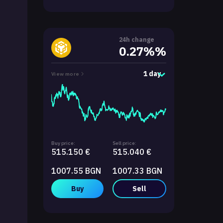
24h change
0.27%%
1 day
View more
Buy price:
Sell price:
515.150 €
515.040 €
1007.55 BGN
1007.33 BGN
Buy
Sell