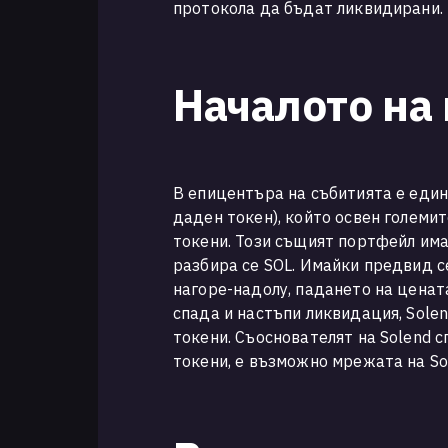
протокола да бъдат ликвидирани.
Началото на 
В епицентъра на събитията е един 
даден токен), който освен големит
токени. Този същият портфейл има
разбира се SOL. Имайки предвид с
нагоре-надолу, падането на ценат
спада и настъпи ликвидация, Sole
токени. Съоснователят на Solend с
токени, е възможно мрежата на So