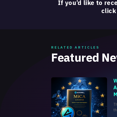
If you’d like to rec
click
RELATED ARTICLES
Featured N
W
A
M
T
th
on