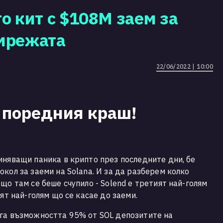
о кит с $108М заем за
 мрежата
22/06/2022 | 10:00
и поредния краш!
.
иняващи паника в крипто през последните дни, бе
кол за заеми на Solana. И за да разберем колко
що там се беше счупило - Solend e третият най-голям
ят най-голям що се касае до заеми.
яга възможността 95% от SOL депозитите на