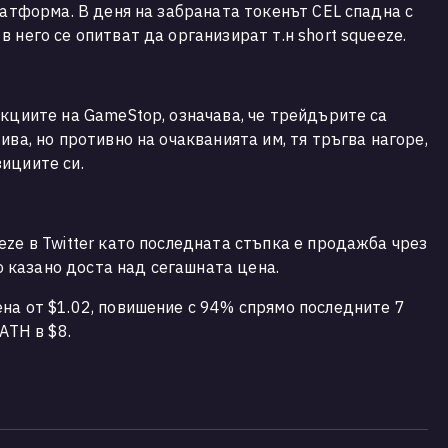
латформа. В деня на забраната токенът CEL спадна с
 него се опитват да организират т.н short squeeze.
акциите на GameStop, означава, че трейдърите са
ива, но противно на очакванията им, тя тръгва нагоре,
зициите си.
eze в Twitter като последната стъпка е продажба чрез
еко казано доста над сегашната цена.
на от $1.02, повишение с 94% спрямо последните 7
 ATH в $8.