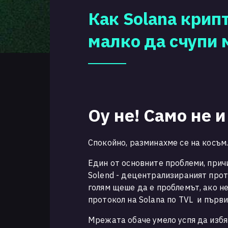
Как Solana крипт
малко да счупи
Оу не! Само не 
Спокойно, разминахме се на косъм
Един от основните проблеми, прич
Solend - децентрализираният прото
голям щеше да е проблемът, ако не
протокол на Solana по TVL и първи
Мрежата обаче умело успя да изб