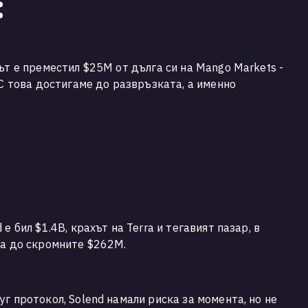
:
ът е преместил $25М от дълга си на Mango Markets -
 С това достигаме до развръзката, а именно
е бил $1.4В, крахът на Terra и тегавият пазар, в
та до скромните $262М.
г протокол, Solend намали риска за момента, но не