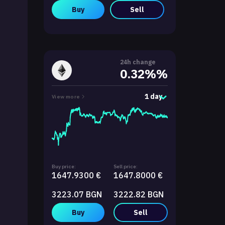
Buy
Sell
24h change
0.32%%
1 day
View more
Buy price:
Sell price:
1647.9300 €
1647.8000 €
3223.07 BGN
3222.82 BGN
Buy
Sell