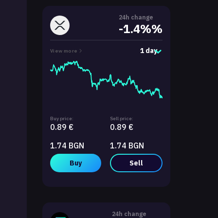
24h change
-1.4%%
1 day
View more
Buy price:
Sell price:
0.89 €
0.89 €
1.74 BGN
1.74 BGN
Buy
Sell
24h change