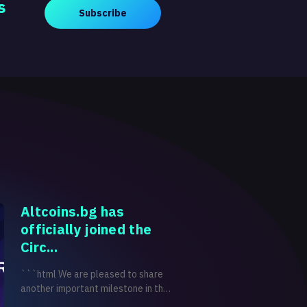
s
Subscribe
Altcoins.bg has
officially joined the
Circ...
```html We are pleased to share
another important milestone in the
development of Altcoins.bg.