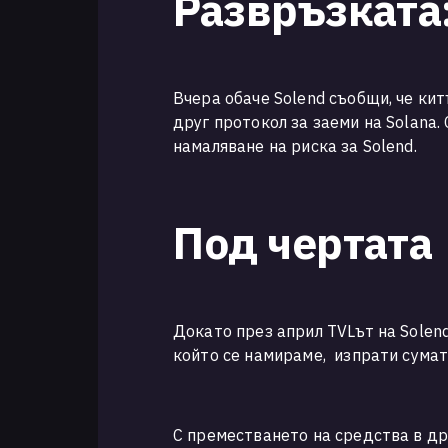
Развръзката
Вчера обаче Solend съобщи, че кит
друг протокол за заеми на Solana.
намаляване на риска за Solend.
Под чертата
Докато през април TVLът на Solend 
който се намираме, изпрати сума
С преместването на средства в дру