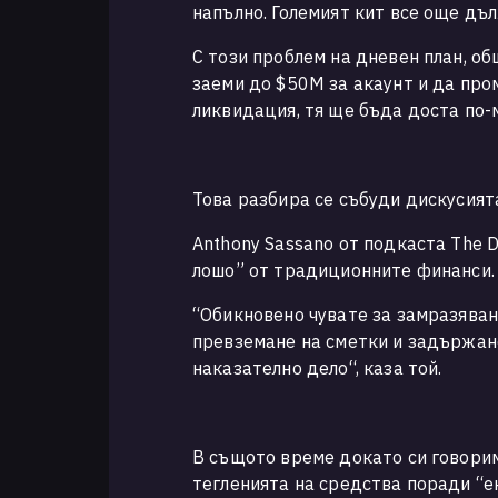
напълно. Големият кит все още дъ
С този проблем на дневен план, об
заеми до $50М за акаунт и да пром
ликвидация, тя ще бъда доста по-
Това разбира се събуди дискусия
Anthony Sassano от подкаста The Da
лошо” от традиционните финанси
“Обикновено чувате за замразяване
превземане на сметки и задържане 
наказателно дело“, каза той.
В същото време докато си говорим 
тегленията на средства поради “ек