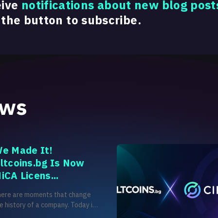
eive
notifications about new blog post
 the button to subscribe.
ews
e Made It!
ltcoins.bg Is Now
iCA Licens...
here are moments that change
e history of a company. Today is
e of those moments for us. After