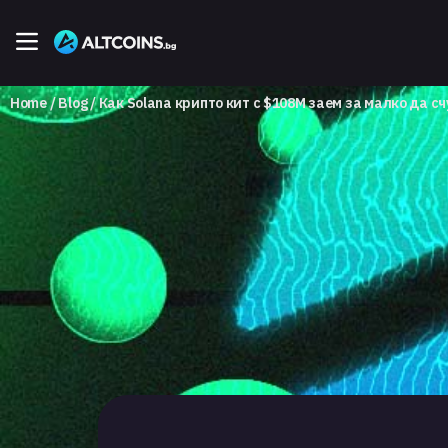
Home
Blog
Как Solana крипто кит с $108М заем за малко да с