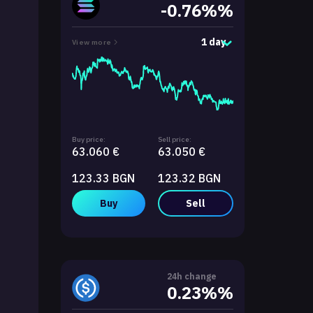
-0.76%%
1 day
View more
Buy price:
Sell price:
63.060 €
63.050 €
123.33 BGN
123.32 BGN
Buy
Sell
24h change
0.23%%