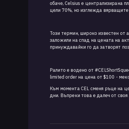
обаче, Celsius е централизирана п
цели 70%, но изглежда вярващите в
Този термин, широко известен от 
заложили на спад на цената на акт
принуждавайки го да затворят по
Ралито е водено от #CELShortSque
limited order на цена от $100 - м
Към момента CEL сменя ръце на це
дни. Въпреки това е далеч от своя