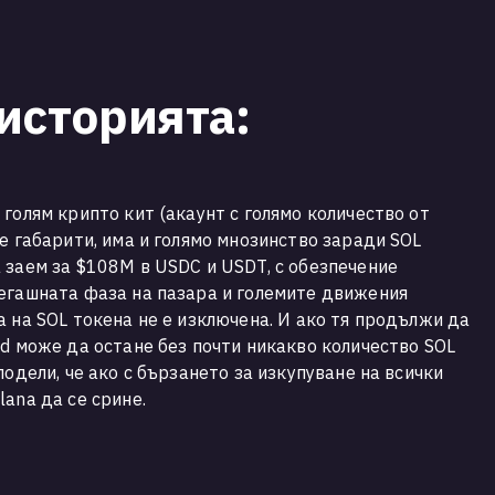
историята:
голям крипто кит (акаунт с голямо количество от
е габарити, има и голямо мнозинство заради SOL
 заем за $108М в USDC и USDT, с обезпечение
егашната фаза на пазара и големите движения
а на SOL токена не е изключена. И ако тя продължи да
nd може да остане без почти никакво количество SOL
подели, че ако с бързането за изкупуване на всички
lana да се срине.