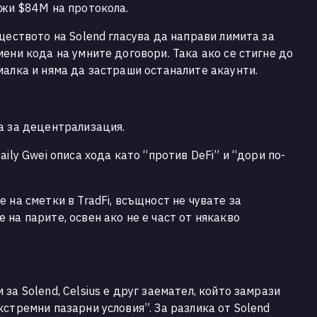
лжи $84М на протокола.
ществото на Solend гласува да направи лимита за
ени кода на умните договори. Така ако се стигне до
малка и няма да застраши останалите акаунти.
та за децентрализация.
ily Gwei описа хода като “против DeFi” и “дори по-
.
 на сметки в TradFi, всъщност не чувате за
на парите, освен ако не е част от някакво
за Solend, Celsius е друг заемател, който замрази
стремни пазарни условия”. За разлика от Solend