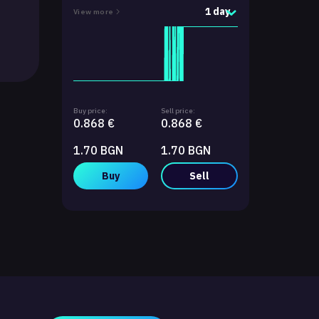
1 day
View more
Buy price:
Sell price:
0.868 €
0.868 €
1.70 BGN
1.70 BGN
Buy
Sell