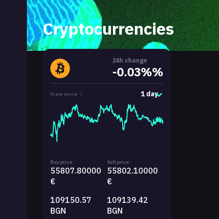
Cryptocurrencies
24h change
-0.03%%
1 day
View more
Buy price:
Sell price:
55807.80000
55802.10000
€
€
109150.57
109139.42
BGN
BGN