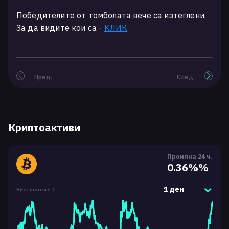
Победителите от томболата вече са изтеглени.
За да видите кои са -
КЛИК
Пред.
След.
Криптоактиви
Промяна 24 ч.
0.36%%
1 ден
Виж повече