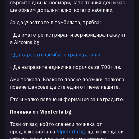
първите дни на ноември, като точния ден и час
ще обявим допълнително, когато наближи.
За да участвате в томболата, трябва:
-
Да имате регистриран и верифициран акаунт
в Altcoins.bg
-
Да харесате фейбук страницата ни
-
Да направите единична поръчка за 700+ лв.
Ами толкова! Колкото повече поръчки, толкова
повече шансове да сте един от печелившите.
Ето и малко повече информация за наградите.
Почивка от Vipoferta.bg
Този от вас, който спечели почивка от
предложенията на
Vipoferta.bg
, ще може да си