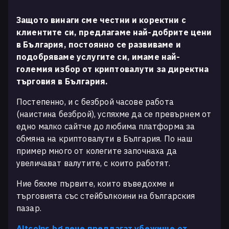
Защото винаги сме честни и коректни с
клиентите си, предлагаме най-добрите цени
в България, постоянно се развиваме и
подобряваме услугите си, имаме най-
големия избор от криптовалути за директна
търговия в България.
Постепенно, и с безброй часове работа
(наистина безброй), успяхме да се превърнем от
едно малко сайтче до любима платформа за
обмяна на криптовалути в България. По наш
пример много от колегите започнаха да
увеличават валутите, с които работят.
Ние бяхме първите, които въведохме и
търговията със стейбълкоини на българския
пазар.
Altcoins.bg вече предлагат убежище от