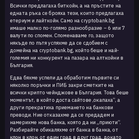
Всички предлагаха биткойн, а на пръстите на
едната ръка се брояха тези, които предлагаха
етериум и лайткойн. Само на cryptobank.bg
имаше малко по-голямо разнообразие – 6 или 7
валути по спомен. Споменаваме го, защото
някъде по пътя успяхме да се сдобием с
домейна на cryptobank.bg, който беше и най-
големия ни конкурент на пазара на алткойни в
България.
Едва бяхме успели да обработим първите си
няколко поръчки и ПИБ закри сметките на
всички крипто чейнджове в България. Това беше
моментът, в който доста сайтове ‚окапаха“, а
други прекратиха приемането на банкови
преводи. Ние отказахме да се предадем и
намерихме нова банка, която да ни „приюти“.
Разбирайте обикаляхме от банка в банка, от
клон в клон, от един град в друг град, докато