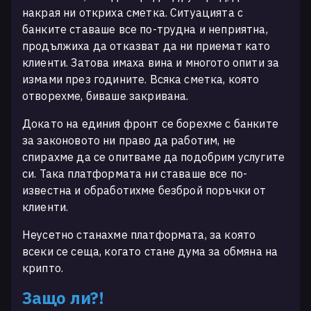
накрая ни откриха сметка. Ситуацията с
банките ставаше все по-трудна и неприятна,
продължиха да отказват да ни приемат като
клиенти. Затова имаха вина и многото опити за
измами през годините. Всяка сметка, която
отворехме, биваше закривана.
Докато на единия фронт се борехме с банките
за законовото ни право да работим, не
спирахме да се опитваме да подобрим услугите
си. Така платформата ни ставаше все по-
известна и обработихме безброй поръчки от
клиенти.
Неусетно станахме платформата, за която
всеки се сеща, когато стане дума за обмяна на
крипто.
Защо ли?!