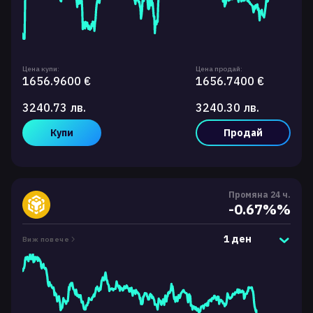
Цена купи:
Цена продай:
1656.9600 €
1656.7400 €
3240.73 лв.
3240.30 лв.
Купи
Продай
Промяна 24 ч.
-0.67%%
1 ден
Виж повече