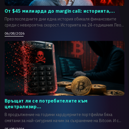
От $45 милиарда до margin call: историята,...
През последните дни една история обикаля финансовите
среди с невероятна скорост. Историята на 24-годишния Лео...
06/08/2026
Връщат ли се потребителите към
централизир...
В продължение на години хардуерните портфейли бяха
смятани за най-сигурния начин за съхранение на Bitcoin. И с...
05/08/2026