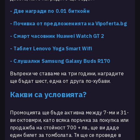
-
Две награди по 0.01 биткойн
-
Почивка от предложенията на Vipoferta.bg
-
Смарт часовник Huawei Watch GT 2
-
Таблет Lenovo Yoga Smart Wifi
-
Слушалки Samsung Galaxy Buds R170
Въпреки че ставаме на три години, наградите
ще бъдат шест, една от друга по-хубави.
Какви са условията?
Промоцията ще бъде активна между 7-ми и 31-
ви октовмри, като всяка поръчка за покупка или
продажба на стойност 700 + лв., ще ви даде
един билет за томболата. Тя ще се проведе в