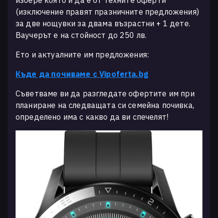
избере която и да е от техните оферти
(изключение правят празничните предложения)
за две нощувки за двама възрастни + 1 дете.
Ваучерът е на стойност до 250 лв.
Ето и актуалните им предложения:
Къде да почиваме с Vipoferta.bg
Съветваме ви да разгледате офертите им при
планиране на следващата си семейна почивка,
определено има с какво да ви спечелят!