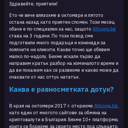
Здравейте, приятели!
Ето че вече влязохме в октомври и лятото
остана назад като приятен спомен. Този месец
обаче е по-специален за нас, защото
Altcoins.bg
става на 3 години. По този повод сме
подготвили много подаръци и изненади за
лоялните ни клиенти. Какви точно ще обявим
малко по-надолу. Бихме искали първо да
направим кратък разбор на изминалото време и
да ви покажем как се развихме и какво може да
очаквате от нас оттук нататък.
Каква е равносметката дотук?
В края на октомври 2017 г. oткрихме
Altcoins.bg
,
като един от многото сайтове за обмяна на
криптовалути в България. Бяхме 10+ платформи,
които се борихме за своето място под слънцето.