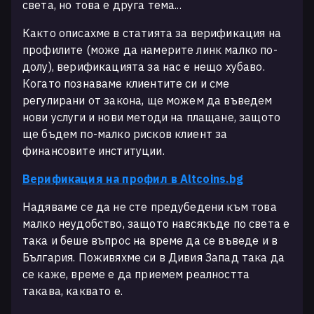
света, но това е друга тема...
Както описахме в статията за верификация на
профилите (може да намерите линк малко по-
долу), верификацията за нас е нещо хубаво.
Когато познаваме клиентите си и сме
регулирани от закона, ще можем да въведем
нови услуги и нови методи на плащане, защото
ще бъдем по-малко рисков клиент за
финансовите институции.
Верификация на профил в Altcoins.bg
Надяваме се да не сте предубедени към това
малко неудобство, защото навсякъде по света е
така и беше въпрос на време да се въведе и в
България. Поживяхме си в Дивия Запад така да
се каже, време е да приемем реалността
такава, каквато е.