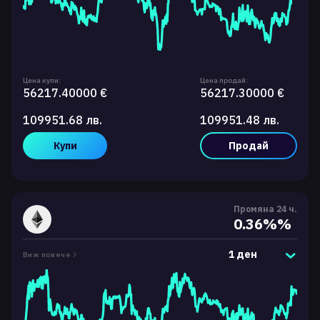
Цена купи:
Цена продай:
56217.40000 €
56217.30000 €
109951.68 лв.
109951.48 лв.
Купи
Продай
Промяна 24 ч.
0.36%%
1 ден
Виж повече