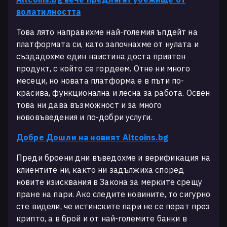
волатилността
Това лято направихме най-големия ъпдейт на
платформата си, като започнахме от нулата и
създадохме един наистина доста приятен
продукт, с който се гордеем. Отне ни много
месеци, но новата платформа е в пъти по-
красива, функционална и лесна за работа. Освен
това ни дава възможност и за много
нововъведения и по-добри услуги.
Добре Дошли на новият Altcoins.bg
Преди броени дни въведохме и верификация на
клиентите ни, както ни задължиха според
новите изисквания в Закона за мерките срещу
пране на пари. Ако следите новините, то сигурно
сте видели, че истинските пари не се перат през
крипто, а в брой и от най-големите банки в