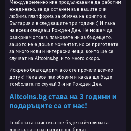
Междувременно ние продължаваме да работим
ежедневно, за да останем във вашите очи
любима платформа за обмяна на крипто в
България и в следващите три години :) И така
на всеки следващ Рожден Ден. Не можем да
разкрием отсега плановете ни за бъдещето,
защото не е дошъл моментът, но се пригответе
за много нови и интересни неща, които ще се
случват на Altcoins.bg, и то много скоро.
Искрено благодарим, ако сте прочели всичко
дотук! Нека все пак обявим и каква ще бъде
томболата по случай 3-я ни Рожден Ден.
Altcoins.bg става на 3 години и
подаръците са от нас!
Томболата наистина ще бъде най-голямата
досега, като наградите ще бъдат: