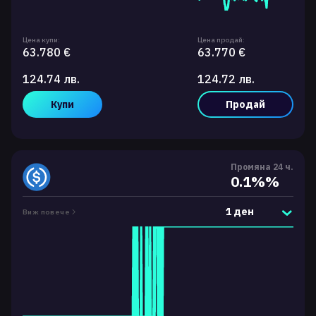
Цена купи:
Цена продай:
63.780 €
63.770 €
124.74 лв.
124.72 лв.
Купи
Продай
Промяна 24 ч.
0.1%%
1 ден
Виж повече