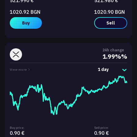
521.990 €
521.980 €
1020.92 BGN
1020.90 BGN
Buy
Sell
24h change
1.99%%
1 day
View more
Buy price:
Sell price:
0.90 €
0.90 €