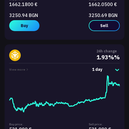
1662.1800 €
1662.0500 €
3250.94 BGN
3250.69 BGN
Buy
Sell
24h change
1.93%%
1 day
View more
Buy price:
Sell price: