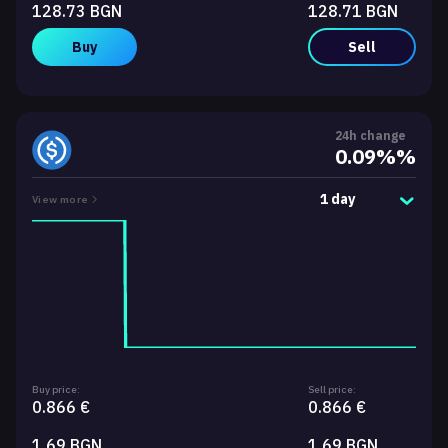
128.73 BGN
128.71 BGN
Buy
Sell
24h change
0.09%%
1 day
View more
Buy price:
Sell price:
0.866 €
0.866 €
1.69 BGN
1.69 BGN