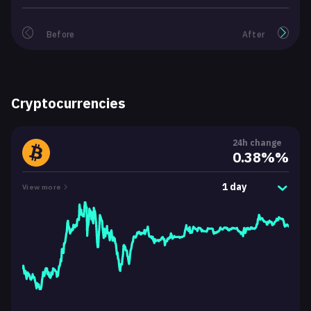
Before
After
Cryptocurrencies
24h change
0.38%%
1 day
View more