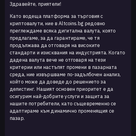
Здравейте, приятели!
Като водеща платформа за търговия с
криптовалути, ние в Altcoins.bg редовно
преглеждаме всяка дигитална валута, която
предлагаме, за да гарантираме, че тя
продължава да отговаря на високите
стандарти и изисквания на индустрията. Когато
дадена валута вече не отговаря на тези
критерии или настъпят промени в пазарната
среда, ние извършваме по-задълбочен анализ,
който може да доведе до решението за
делистинг. Нашият основен приоритет е да
осигурим най-добрите услуги и защита за
нашите потребители, като същевременно се
адаптираме към динамично променящия се
пазар.