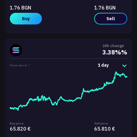
1.76 BGN
1.76 BGN
Buy
Sell
24h change
3.38%%
1 day
View more
Buy price:
Sell price:
65.820 €
65.810 €