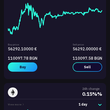
Buy price:
Sell price:
56292.10000 €
56292.00000 €
110097.78 BGN
110097.58 BGN
Buy
Sell
24h change
0.15%%
1 day
View more