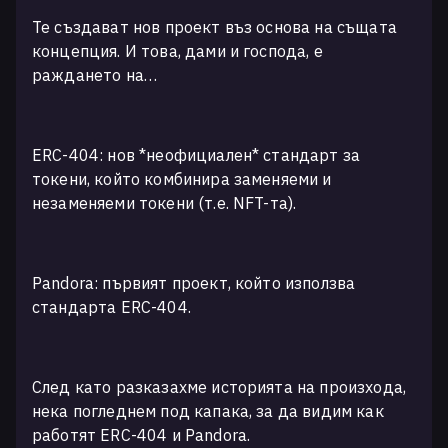
Те създават нов проект въз основа на същата
концепция. И това, дами и господа, е
раждането на…
ERC-404: нов *неофициален* стандарт за
токени, който комбинира заменяеми и
незаменяеми токени (т.е. NFT-та).
Pandora: първият проект, който използва
стандарта ERC-404.
След като разказахме историята на произхода,
нека погледнем под капака, за да видим как
работят ERC-404 и Pandora.