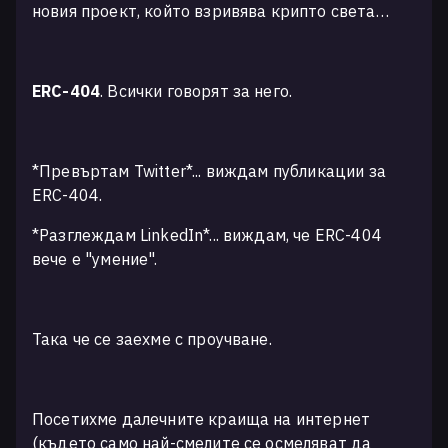
новия проект, който взривява крипто света…
ERC-404
. Всички говорят за него.
*Превъртам Twitter*... виждам публикации за
ERC-404.
*Разглеждам LinkedIn*... виждам, че ERC-404
вече е "умение".
Така че се заехме с проучване.
Посетихме далечните краища на интернет
(където само най-смелите се осмеляват да