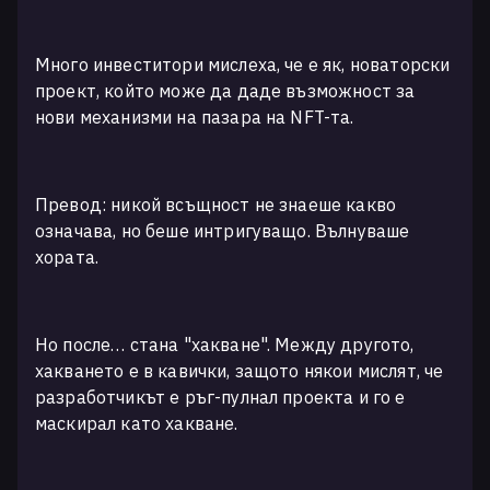
Много инвеститори мислеха, че е як, новаторски
проект, който може да даде възможност за
нови механизми на пазара на NFT-та.
Превод: никой всъщност не знаеше какво
означава, но беше интригуващо. Вълнуваше
хората.
Но после… стана "хакване". Между другото,
хакването е в кавички, защото някои мислят, че
разработчикът е ръг-пулнал проекта и го е
маскирал като хакване.