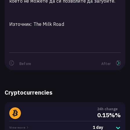
което не можете да си позволите да загубите.
Източник: The Milk Road
Before
After
Cryptocurrencies
24h change
0.15%%
1 day
View more