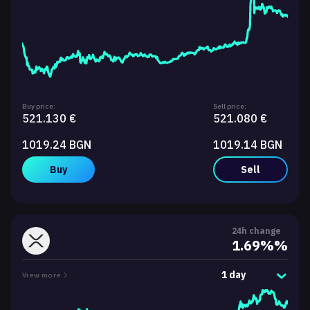
Buy price:
Sell price:
521.130 €
521.080 €
1019.24 BGN
1019.14 BGN
Buy
Sell
24h change
1.69%%
1 day
View more