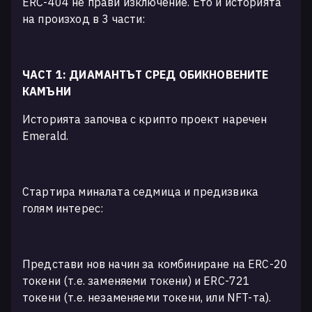
ERC-404 не прави изключение. Ето и историята
на произход в 3 части:
ЧАСТ 1: ДИАМАНТЪТ СРЕД ОБИКНОВЕНИТЕ
КАМЪНИ
Историята започва с крипто проект наречен
Emerald.
Стартира миналата седмица и предизвика
голям интерес:
Представи нов начин за комбиниране на ERC-20
токени (т.е. заменяеми токени) и ERC-721
токени (т.е. незаменяеми токени, или NFT-та).