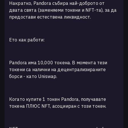
Накратко, Pandora събира най-доброто от
двата свята (заменяеми токени и NFT-та), за да
предостави естествена ликвидност.
Ето как работи:
Pandora има 10,000 токена. В момента тези
токени са налични на децентрализираните
борси - като Uniswap.
Когато купите 1 токен Pandora, получавате
токена ПЛЮС NFT, асоцииран с този токен.