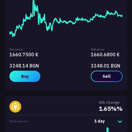
Buy price:
Sell price:
1660.7500 €
1660.6800 €
3248.14 BGN
3248.01 BGN
Buy
Sell
24h change
1.65%%
1 day
View more