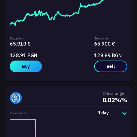
Buy price:
Sell price:
65.910 €
65.900 €
128.91 BGN
128.89 BGN
Buy
Sell
24h change
0.02%%
1 day
View more