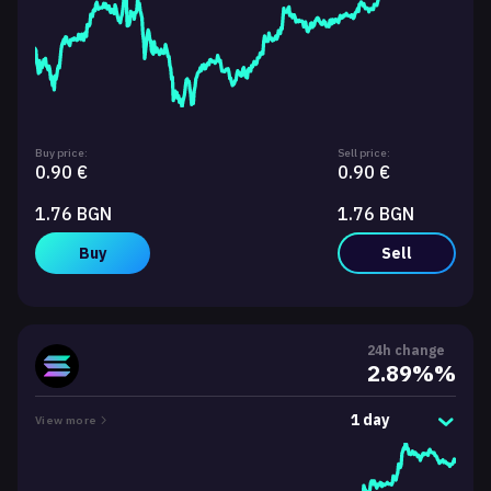
Buy price:
Sell price:
0.90 €
0.90 €
1.76 BGN
1.76 BGN
Buy
Sell
24h change
2.89%%
1 day
View more