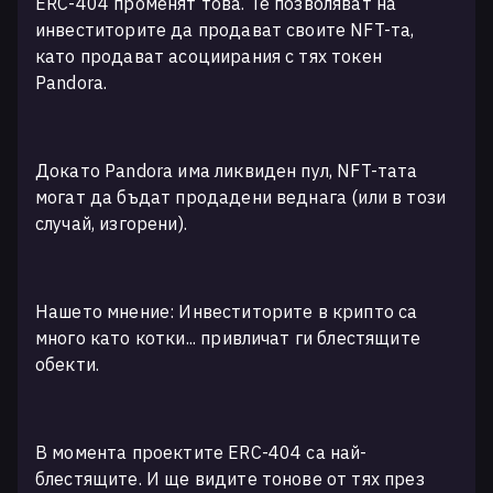
ERC-404 променят това. Те позволяват на
инвеститорите да продават своите NFT-та,
като продават асоциирания с тях токен
Pandora.
Докато Pandora има ликвиден пул, NFT-тата
могат да бъдат продадени веднага (или в този
случай, изгорени).
Нашето мнение: Инвеститорите в крипто са
много като котки... привличат ги блестящите
обекти.
В момента проектите ERC-404 са най-
блестящите. И ще видите тонове от тях през