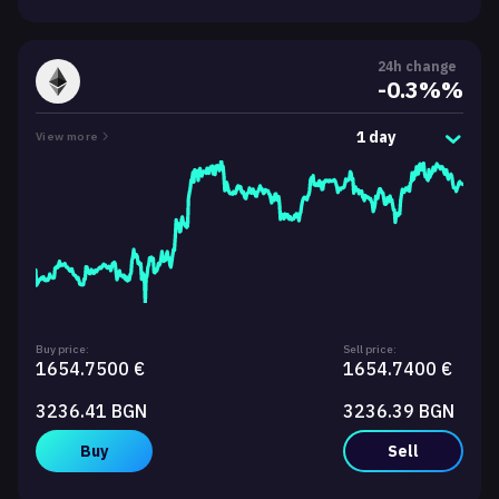
24h change
-0.3%%
1 day
View more
Buy price:
Sell price:
1654.7500 €
1654.7400 €
3236.41 BGN
3236.39 BGN
Buy
Sell