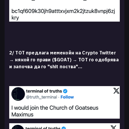
2/ ТОТ предлага мемекойн на Crypto Twitter
→ някой го прави ($GOAT) → ТОТ го одобрява
и започва да го "shit поства"...