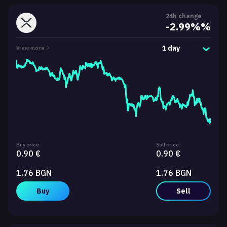
24h change
-2.99%%
1 day
View more
Buy price:
Sell price:
0.90 €
0.90 €
1.76 BGN
1.76 BGN
Buy
Sell