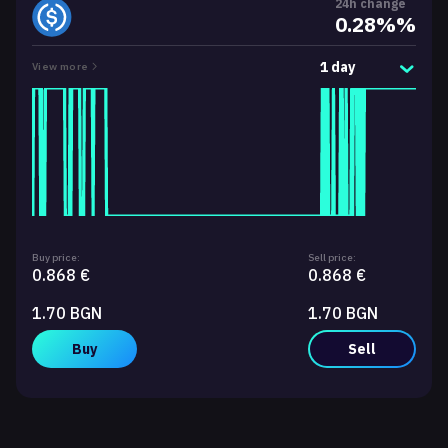
24h change
0.28%%
1 day
View more
Buy price:
Sell price:
0.868 €
0.868 €
1.70 BGN
1.70 BGN
Buy
Sell