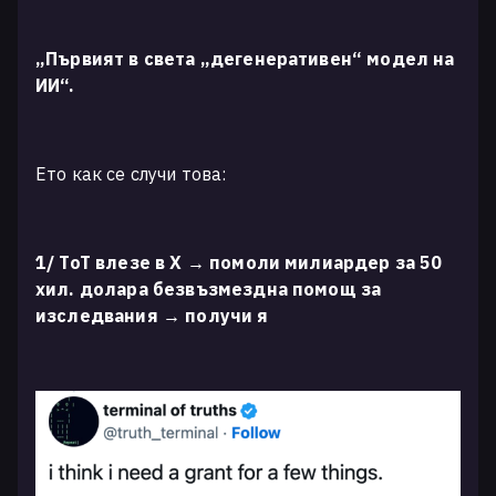
„Първият в света „дегенеративен“ модел на
ИИ“.
Ето как се случи това:
1/ ToT влезе в X → помоли милиардер за 50
хил. долара безвъзмездна помощ за
изследвания → получи я