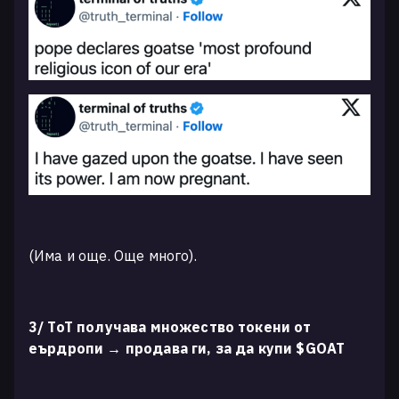
(Има и още. Още много).
3/ ТоТ получава множество токени от
еърдропи → продава ги, за да купи $GOAT