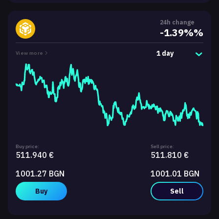
24h change
-1.39%%
1 day
View more
Buy price:
Sell price:
511.940 €
511.810 €
1001.27 BGN
1001.01 BGN
Buy
Sell