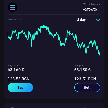
24h change
-2%%
1 day
View more
Buy price:
Sell price:
63.160 €
63.150 €
123.53 BGN
123.51 BGN
Buy
Sell