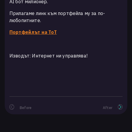
AI бот милионер.
Прилагаме линк към портфейла му за по-
любопитните.
Портфейлът на ТоТ
Изводът: Интернет ни управлява!
Before
After