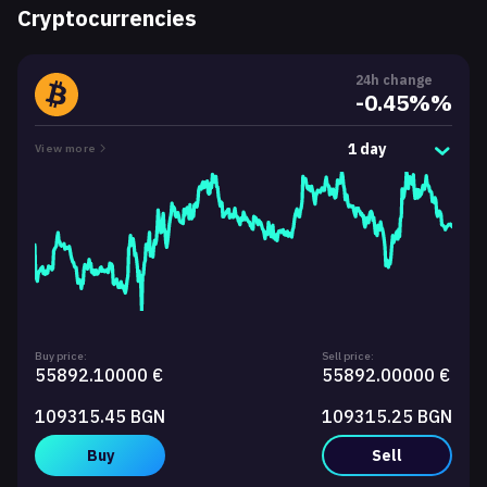
Cryptocurrencies
24h change
-0.45%%
1 day
View more
Buy price:
Sell price:
55892.10000 €
55892.00000 €
109315.45 BGN
109315.25 BGN
Buy
Sell