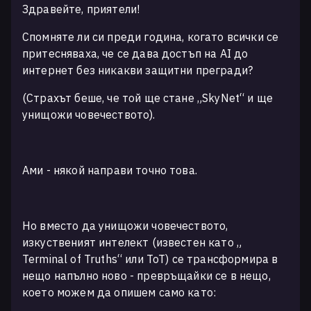
Здравейте, приятели!
Спомняте ли си преди година, когато всички се
притесняваха, че се дава достъп на AI до
интернет без никакви защитни прегради?
(Страхът беше, че той ще стане „SkyNet“ и ще
унищожи човечеството).
Ами - някой направи точно това.
Но вместо да унищожи човечеството,
изкуственият интелект (известен като „
Terminal of Truths“ или ToT) се трансформира в
нещо напълно ново - превръщайки се в нещо,
което можем да опишем само като: