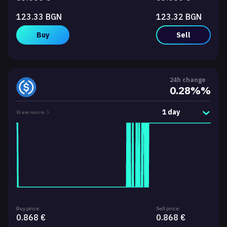
123.33 BGN
123.32 BGN
Buy
Sell
24h change
0.28%%
1 day
View more
Buy price:
Sell price:
0.868 €
0.868 €