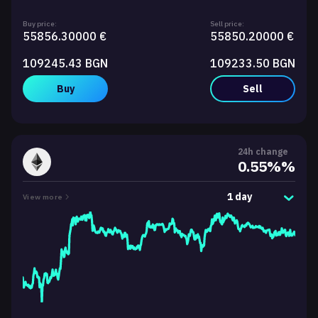
Buy price:
Sell price:
55856.30000 €
55850.20000 €
109245.43 BGN
109233.50 BGN
Buy
Sell
24h change
0.55%%
1 day
View more