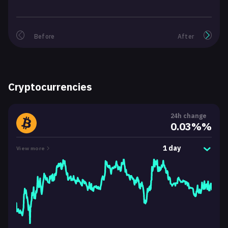
Before
After
Cryptocurrencies
24h change
0.03%%
1 day
View more