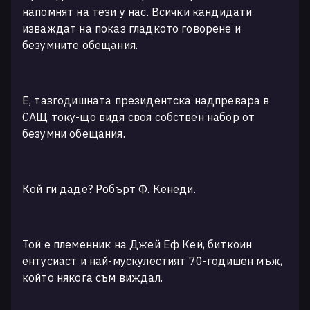
напомнят на тези у нас. Всички кандидати
изваждат на показ гладкото говорене и
безумните обещания.
Е, тазгодишната президентска надпревара в
САЩ току-що видя своя собствен набор от
безумни обещания.
Кой ги даде? Робърт Ф. Кенеди.
Той е племенник на Джей Еф Кей, биткоин
ентусиаст и най-мускулестият 70-годишен мъж,
който някога съм виждал.