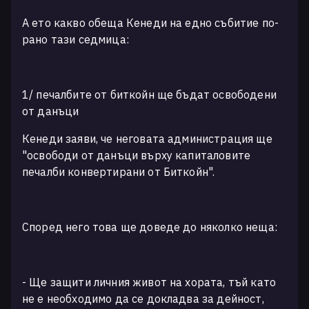
А ето какво обеща Кенеди на едно събитие по-
рано тази седмица:
1/ печалбите от биткойн ще бъдат освободени
от данъци
Кенеди заяви, че неговата администрация ще
"освободи от данъци върху капиталовите
печалби конвертирани от Биткойн".
Според него това ще доведе до няколко неща:
- Ще защити личния живот на хората, тъй като
не е необходимо да се докладва за дейност,