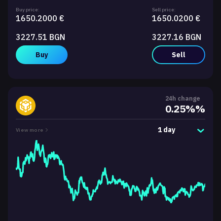
Buy price:
Sell price:
1650.2000 €
1650.0200 €
3227.51 BGN
3227.16 BGN
Buy
Sell
24h change
0.25%%
1 day
View more