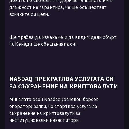
докато не спечелят. И дори встъпването им в
длъжност не гарантира, че ще осъществят
всичките си цели.
Ще трябва да изчакаме и да видим дали обърт
Ф. Кенеди ще обещанията си...
NASDAQ ПРЕКРАТЯВА УСЛУГАТА СИ
ЗА СЪХРАНЕНИЕ НА КРИПТОВАЛУТИ
Миналата есен Nasdaq (основен борсов
оператор) заяви, че стартира услуга за
съхранение на криптовалути за
институционални инвеститори.