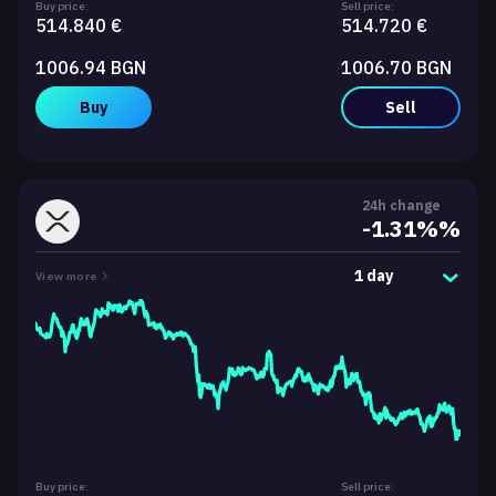
Buy price:
Sell price:
514.840 €
514.720 €
1006.94 BGN
1006.70 BGN
Buy
Sell
24h change
-1.31%%
1 day
View more
Buy price:
Sell price: