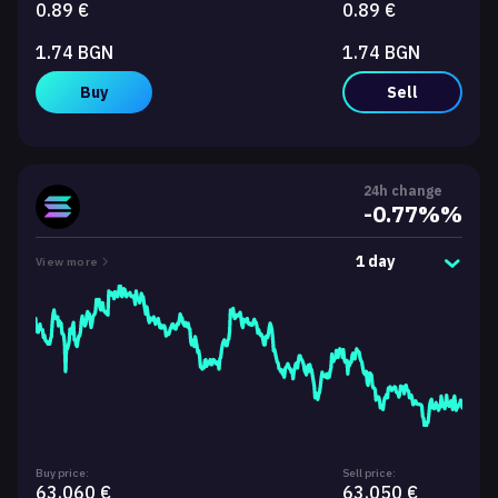
0.89 €
0.89 €
1.74 BGN
1.74 BGN
Buy
Sell
24h change
-0.77%%
1 day
View more
Buy price:
Sell price:
63.060 €
63.050 €