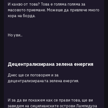
И какво от това? Това е голяма голяма за
масовото приемане. Можеше да привлече много
хора на борда.
Но уви...
Децентрализирана зелена енергия
Днес ще си поговорим и за
децентрализираната зелена енергия.
И за да ви покажем как се прави това, ще ви
заведем на сицилианските острови Лампедуза