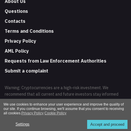
About Us
Questions
Contacts
Terms and Conditions
Privacy Policy
AML Policy
Requests from Law Enforcement Authorities
Submit a complaint
Warning: Cryptocurrencies are a high-risk investment. We
recommend that all current and future investors stay informed
about the latest news and trends in the development of these
We use cookies to enhance your user experience and improve the quality of
financial instruments. Trading cryptocurrencies may result in the
our site. If you continue browsing, we'll assume that you consent to receiving
loss of your investment.
all cookies.
Privacy Policy
Cookie Policy
Altcoins 2026 / All Rights Reserved
Settings
Accept and proceed