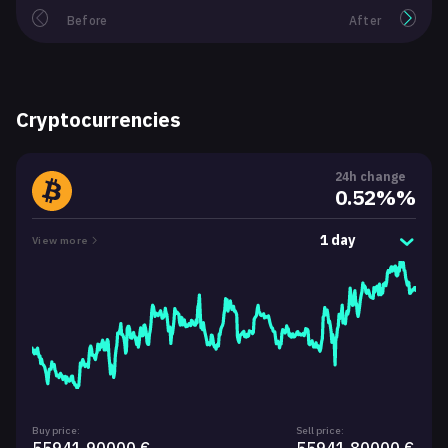
Before
After
Cryptocurrencies
24h change
0.52%%
1 day
View more
Buy price:
Sell price: