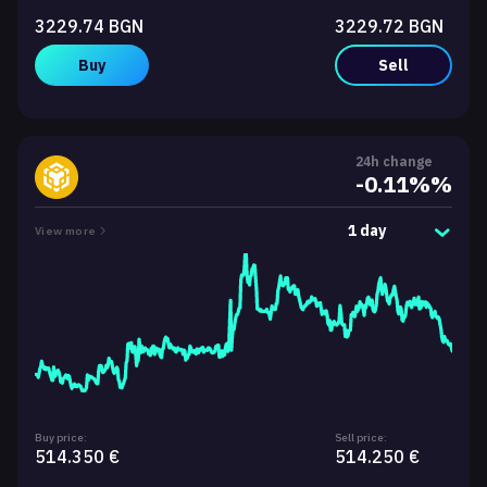
3229.74 BGN
3229.72 BGN
Buy
Sell
24h change
-0.11%%
1 day
View more
Buy price:
Sell price:
514.350 €
514.250 €