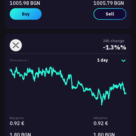
1005.98 BGN
1005.79 BGN
Buy
Sell
24h change
-1.3%%
1 day
View more
Buy price:
Sell price:
0.92 €
0.92 €
1.80 BGN
1.80 BGN