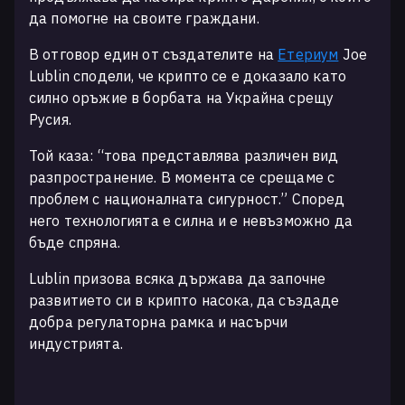
да помогне на своите граждани.
В отговор един от създателите на
Етериум
Joe
Lublin сподели, че крипто се е доказало като
силно оръжие в борбата на Украйна срещу
Русия.
Той каза: “това представлява различен вид
разпространение. В момента се срещаме с
проблем с националната сигурност.” Според
него технологията е силна и е невъзможно да
бъде спряна.
Lublin призова всяка държава да започне
развитието си в крипто насока, да създаде
добра регулаторна рамка и насърчи
индустрията.