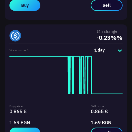
Buy
Sell
24h change
-0.23%%
1 day
View more
Buy price:
Sell price:
0.865 €
0.865 €
1.69 BGN
1.69 BGN