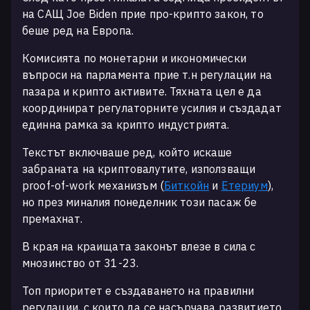
на САЩ Joe Biden прие про-крипто закон, то
беше ред на Европа.
Комисията по монетарни и икономически
въпроси на парламента прие т.н регулации на
пазара и крипто активите. Тяхната цел е да
координират регулаторните усилия и създадат
единна рамка за крипто индустрията.
Текстът включваше ред, който искаше
забраната на криптовалутите, използващи
proof-of-work механизъм (
Биткойн
и
Етериум
),
но през миналия понеделник този пасаж бе
премахнат.
В края на краищата законът влезе в сила с
мнозинство от 31-23.
Топ приоритет е създаването на правилни
регулации, с които да се насърчава развитието