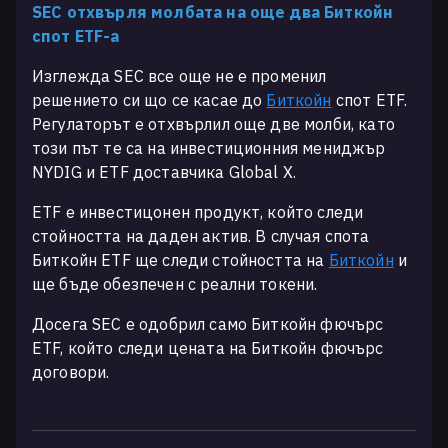
SEC отхвърля молбата на още два Биткойн
спот ETF-a
Изглежда SEC все още не е променил
решението си що се касае до
Биткойн
спот ETF.
Регулаторът е отхвърлил още две молби, като
този път те са на инвестиционния мениджър
NYDIG и ETF доставчика Global X.
ETF е инвестицонен продукт, който следи
стойността на даден актив. В случая спотa
Биткойн ETF ще следи стойността на
Биткойн
и
ще бъде обезпечен с реални токени.
Досега SEC е одобрил само Биткойн фючърс
ETF, който следи цената на Биткойн фючърс
договори.