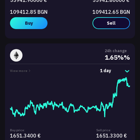
55941.90000 €
55941.80000 €
109412.85 BGN
109412.65 BGN
Buy
Sell
24h change
1.65%%
1 day
View more
Buy price:
Sell price:
1651.3400 €
1651.3300 €