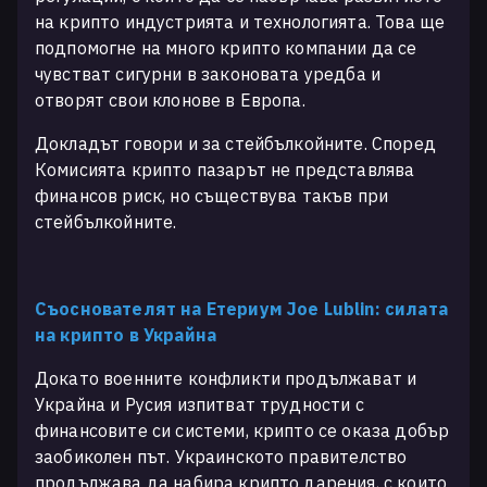
на крипто индустрията и технологията. Това ще
подпомогне на много крипто компании да се
чувстват сигурни в законовата уредба и
отворят свои клонове в Европа.
Докладът говори и за стейбълкойните. Според
Комисията крипто пазарът не представлява
финансов риск, но съществува такъв при
стейбълкойните.
Съоснователят на Етериум Joe Lublin: силата
на крипто в Украйна
Докато военните конфликти продължават и
Украйна и Русия изпитват трудности с
финансовите си системи, крипто се оказа добър
заобиколен път. Украинското правителство
продължава да набира крипто дарения, с които