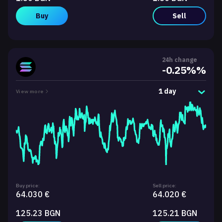
Buy
Sell
24h change
-0.25%%
1 day
View more
Buy price:
Sell price:
64.030 €
64.020 €
125.23 BGN
125.21 BGN