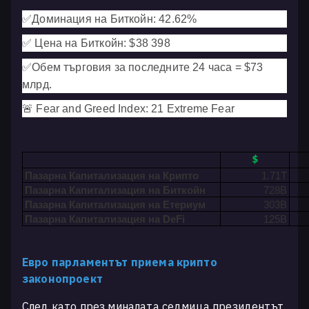
✅
Доминация на Биткойн: 42.62
%
✅
Цена на Биткойн: $38 398
✅
Обем търговия за последните 24 часа = $73
млрд.
🚨 Fear and Greed Index: 21 Extreme Fear
$
Пазарна Капитализация на Крипто
1.71T
Пазарна Капитализация на Биткойн
728B
Пазарна Капитализация на Етериум
303
B
Пазарна Капитализация на DeFi
125B
Евро парламентът приема крипто
законопроект
След като през миналата седмица президентът