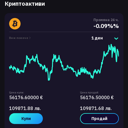
Криптоактиви
Промяна 24 ч.
-0.09%%
1 ден
Виж повече
Цена купи:
Цена продай:
56176.60000 €
56176.50000 €
109871.88 лв.
109871.68 лв.
Купи
Продай