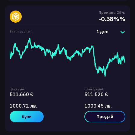
Промяна 24 ч.
-0.58%%
1 ден
Виж повече
Цена купи:
Цена продай:
511.660 €
511.520 €
1000.72 лв.
1000.45 лв.
Купи
Продай