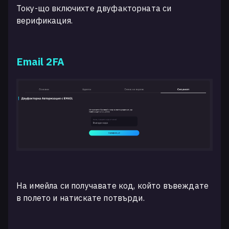
Току-що включихте двуфакторната си
верификация.
Email 2FA
На имейла си получавате код, който въвеждате
в полето и натискате потвърди.