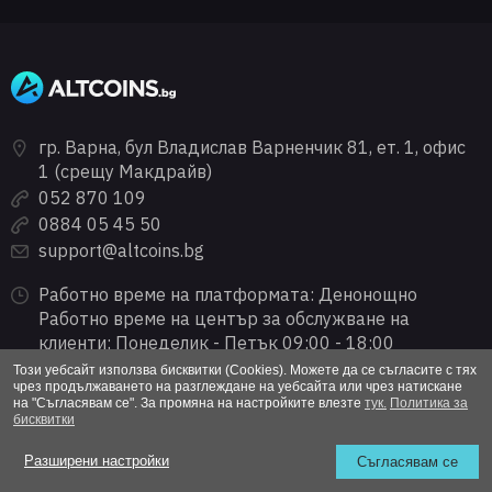
гр. Варна, бул Владислав Варненчик 81, ет. 1, офис
1 (срещу Макдрайв)
052 870 109
0884 05 45 50
support@altcoins.bg
Работно време на платформата: Денонощно
Работно време на център за обслужване на
клиенти: Понеделик - Петък 09:00 - 18:00
Събота: 10:00 - 14:00 ч.
Този уебсайт използва бисквитки (Cookies). Можете да се съгласите с тях
чрез продължаването на разглеждане на уебсайта или чрез натискане
Неделя: Почивен ден
на "Съгласявам се". За промяна на настройките влезте
тук.
Политика за
бисквитки
Разширени настройки
Съгласявам се
„Алткойнс БГ“ ЕООД е лицензиран от Комисията за