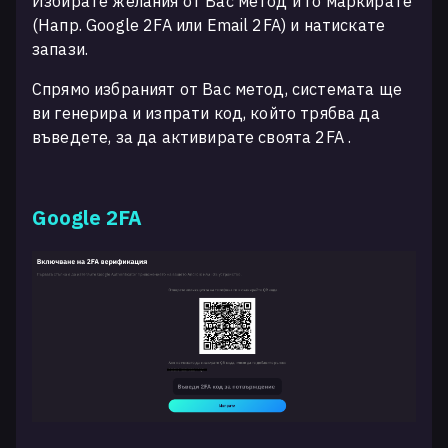
Избирате желания от Вас метод и го маркирате
(Напр. Google 2FA или Email 2FA) и натискате
запази.
Спрямо избраният от Вас метод, системата ще
ви генерира и изпрати код, който трябва да
въведете, за да активирате своята 2FA .
Google 2FA