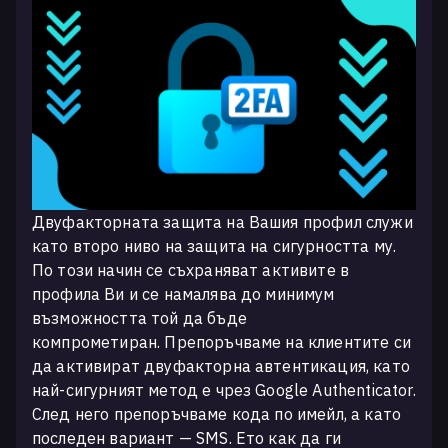
Двуфакторната защита на Вашия профил служи
като второ ниво на защита на сигурността му.
По този начин се съхраняват активите в
профила Ви и се намалява до минимум
възможността той да бъде
компрометиран. Препоръчваме на клиентите си
да активират двуфакторна автентикация, като
най-сигурният метод е чрез Google Authenticator.
След него препоръчваме кода по имейл, а като
последен вариант — SMS. Ето как да ги