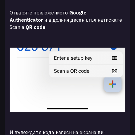
Отваряте приложението
Google
Authenticator
и в долния десен ъгъл натискате
Scan a
QR code
И въвеждате кода изписн на екрана ви: