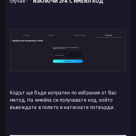
случая -
”
ИЗКЛЮЧИ 2FA С ИМЕЙЛ КОД
”
Кодът ще бъде изпратен по избрания от Вас
метод. На имейла си получавате код, който
въвеждате в полето и натискате потвърди.