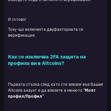
И готово!
Току-що включихте двуфакторната си
верификация.
Как се изключва 2FA защита на
профила ви в Altcoins?
Първата стъпка след като сте влезли във Вашия
Altcoins акаунт е да влезете в менюто "
Моят
профил/Профил
"