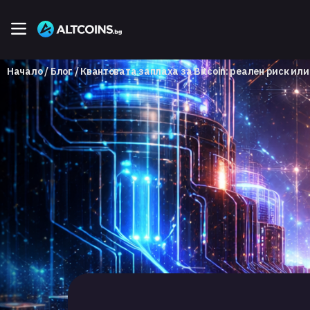
Начало
Блог
Квантовата заплаха за Bitcoin: реален риск ил