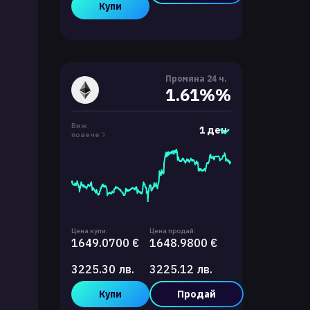
Купи
Промяна 24 ч.
1.61%%
Виж
1 ден
повече
Цена купи:
Цена продай:
1649.0700 €
1648.9800 €
3225.30 лв.
3225.12 лв.
Купи
Продай