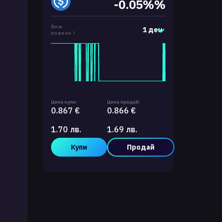
-0.05%%
Виж
1 ден
повече
Цена купи:
Цена продай:
0.867 €
0.866 €
1.70 лв.
1.69 лв.
Купи
Продай