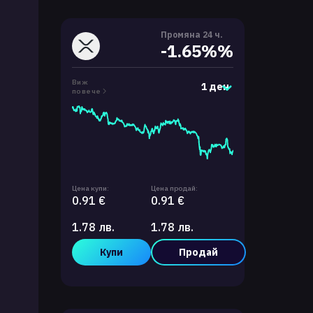
Промяна 24 ч.
-1.65%%
Виж
1 ден
повече
Цена купи:
Цена продай:
0.91 €
0.91 €
1.78 лв.
1.78 лв.
Купи
Продай