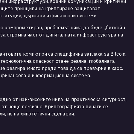
ени инфраструктури, военни комуникации и критични
Същите принципи на криптиране защитават
ституции, държави и финансови системи.
но компрометиран, проблемът няма да бъде „биткойн
к за огромна част от дигиталната инфраструктура на
антовите компютри са специфична заплаха за Bitcoin,
технологична опасност стане реална, глобалната
е реагира много преди това да се превърне в хаос.
та финансова и информационна система.
дно от най-високите нива на практическа сигурност,
от нещо по-силно. Криптографията винаги се
хи, не на хипотетични сценарии.