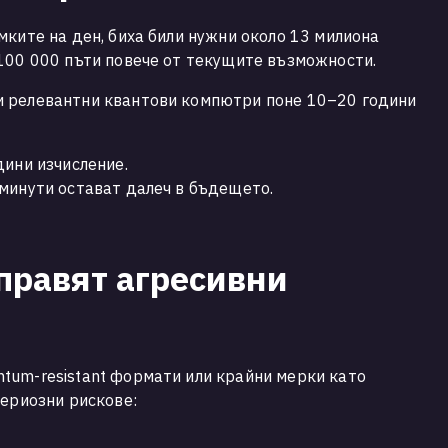
мките на ден, биха били нужни около 13 милиона
100 000 пъти повече от текущите възможности.
 релевантни квантови компютри поне 10–20 години
дини изчисление.
минути остават далеч в бъдещето.
 правят агресивни
tum-resistant формати или крайни мерки като
сериозни рискове: