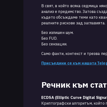
В свят, в който всяка седмица няк
анализ е предимство. Затова създа
където обсъждаме теми като кван
реалните рискове зад заглавията.
Без излишен шум.
Без FUD.
Без сензации.
Само факти, контекст и трезва пе
Присъедини се към нашата Tele
Речник към ста
ECDSA (Elliptic Curve Digital Sign
Криптографски алгоритъм, който п