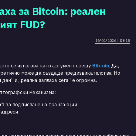
ха за Bitcoin: реален
ният FUD?
16/02/2026 | 09:15
есто се използва като аргумент срещу
Bitcoin
. Да,
еоретично може да създаде предизвикателства. Но
ден“ и „реална заплаха сега“ е огромна.
риптографски механизма:
k1
за подписване на транзакции
 адреси