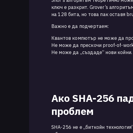
Shor’s алгоритъм теоретично може
ключ е разкрит. Grover’s алгорит
на 128 бита, но това пак оставя b
Важно е да подчертаем:
Квантов компютър не може да про
Не може да прескочи proof-of-work
Не може да „създаде“ нови койни.
Ако SHA-256 пад
проблем
SHA-256 не е „биткойн технология“