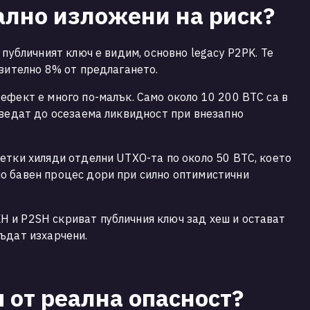
ално изложени на риск?
 публичният ключ е видим, основно legacy P2PK. Те
изително 8% от предлагането.
ефект е много по-малък. Само около 10 200 BTC са в
оведат до осезаема ликвидност при внезапно
етки хиляди отделни UTXO-та по около 50 BTC, което
о бавен процес дори при силно оптимистични
 и P2SH скриват публичния ключ зад хеш и остават
ъдат изхарчени.
 от реална опасност?