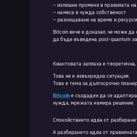
– излишни промени в правилата н
– намеса в чужда собственост
– разхищаване на време и ресурс
Bitcoin вече е доказал, че може д
да бъде въведена post-quantum защ
Квантовата заплаха е теоретична, 
Това не е извънредна ситуация.
Това е тема за дългосрочно планир
Bitcoin
е създаден да се адаптира.
нужда, мрежата намира решение.
Спокойствието идва от разбиранет
А разбирането идва от правилнат