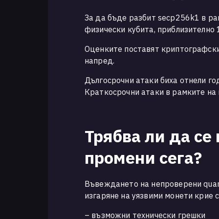
За да бъде разбит secp256k1 в ра
физически кубита, приблизително 
Оценките поставят криптографски
напред.
Дългосрочни атаки биха отнели го
Краткосрочни атаки в рамките на 
Трябва ли да се
промени сега?
Въвеждането на непроверени quan
изгаряне на уязвими монети крие 
– възможни технически грешки