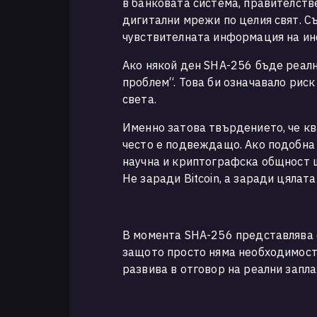
в банковата система, правителств
дигитални мрежи по целия свят. 
чувствителната информация на ин
Ако някой ден SHA-256 бъде реал
проблем“. Това би означавало рис
света.
Именно затова твърдението, че кв
често е подвеждащо. Ако подобна 
научна и криптографска общност щ
Не заради Bitcoin, а заради цяла
В момента SHA-256 представлява е
защото просто няма необходимост 
развива в отговор на реални запла