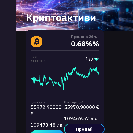
Криптоактиви
Промяна 24 ч.
0.68%%
Виж
1 ден
повече
Цена купи:
Цена продай:
55972.90000
55970.90000 €
€
109469.57 лв.
109473.48 лв.
Продай