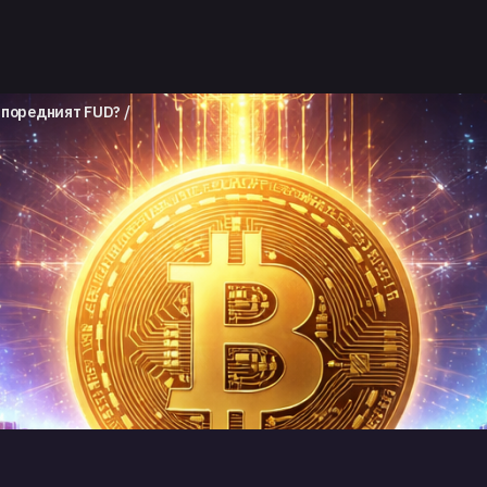
и поредният FUD?