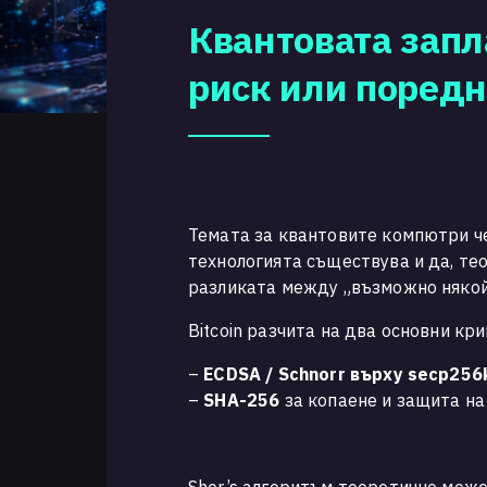
Квантовата запла
риск или поред
Темата за квантовите компютри ч
технологията съществува и да, т
разликата между „възможно някой 
Bitcoin разчита на два основни к
–
ECDSA / Schnorr върху secp256
–
SHA-256
за копаене и защита на