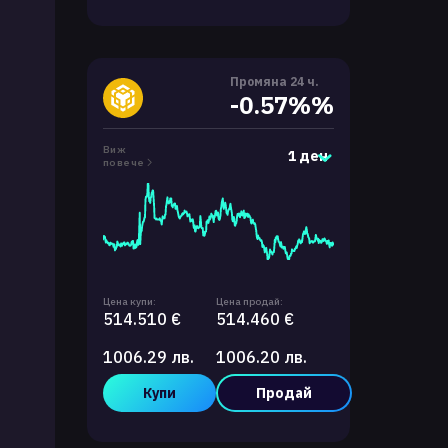
Промяна 24 ч.
-0.57%%
Виж
1 ден
повече
Цена купи:
Цена продай:
514.510 €
514.460 €
1006.29 лв.
1006.20 лв.
Купи
Продай