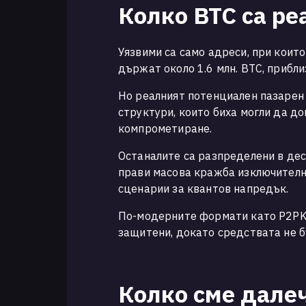
Колко BTC са ре
Уязвими са само адреси, при които
държат около 1.6 млн. BTC, прибл
Но реалният потенциален пазарен 
структури, които биха могли да д
компрометиране.
Останалите са разпределени в дес
прави масова кражба изключителн
сценарии за квантов напредък.
По-модерните формати като P2PKH
защитени, докато средствата не б
Колко сме далеч