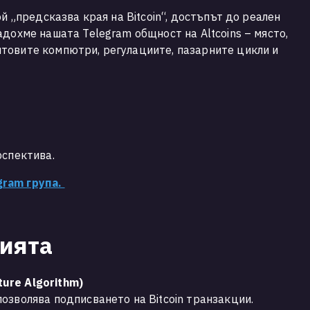
ой „предсказва края на Bitcoin“, достъпът до реален
дохме нашата Telegram общност на Altcoins – място,
товите компютри, регулациите, пазарните цикли и
рспектива.
gram група.
тията
ature Algorithm)
озволява подписването на Bitcoin транзакции.