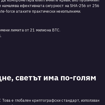
 да компрометира елиптичните криви, ако публичният
ъм намалява ефективната сигурност на SHA-256 от 256
rute-force атаките практически неизпълними.
мени лимита от 21 милиона BTC.
.
не, светът има по-голям
. Това е глобален криптографски стандарт, използван