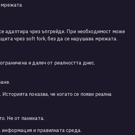
а мрежата
и
а се адаптира чрез ъпгрейди. При необходимост може
ита чрез soft fork, без да се нарушава мрежата.
ограничена и далеч от реалността днес.
ане.
 Историята показва, че когато се появи реална
о. Не от паниката.
а информация и правилната среда.