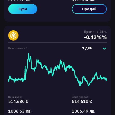
Купи
Продай
Промяна 24 ч.
-0.42%%
1 ден
Виж повече
Цена купи:
Цена продай:
514.680 €
514.610 €
1006.63 лв.
1006.49 лв.