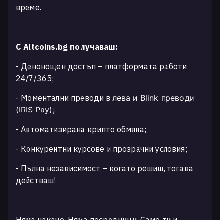
време.
С Altcoins.bg получаваш:
- Денонощен достъп – платформата работи
24/7/365;
- Моментални преводи в
лева
и Blink преводи
(IRIS Pay);
- Автоматизирана крипто обмяна;
- Конкурентни курсове и прозрачни условия;
- Пълна независимост – когато решиш, тогава
действаш!
Няма чакане. Няма посредници. Само ти и