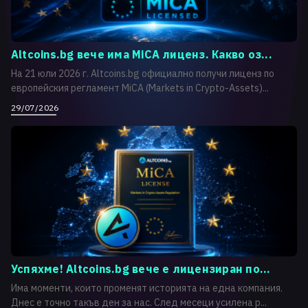
Altcoins.bg вече има MiCA лиценз. Какво оз...
На 21 юли 2026 г. Altcoins.bg официално получи лиценз по
европейския регламент MiCA (Markets in Crypto-Assets)...
29/07/2026
Успяхме! Altcoins.bg вече е лицензиран по...
Има моменти, които променят историята на една компания.
Днес е точно такъв ден за нас. След месеци усилена р...