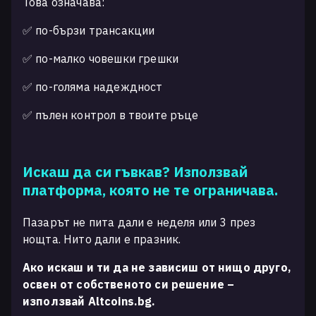
Това означава:
✅ по-бързи трансакции
✅ по-малко човешки грешки
✅ по-голяма надеждност
✅ пълен контрол в твоите ръце
Искаш да си гъвкав? Използвай
платформа, която не те ограничава.
Пазарът не пита дали е неделя или 3 през
нощта. Нито дали е празник.
Ако искаш и ти да не зависиш от нищо друго,
освен от собственото си решение –
използвай Altcoins.bg.