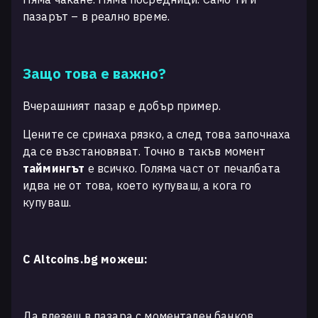
пазарът – в реално време.
Защо това е важно?
Вчерашният пазар е добър пример.
Цените се сринаха рязко, а след това започнаха
да се възстановяват. Точно в такъв момент
таймингът
е всичко. Голяма част от печалбата
идва не от това, което купуваш, а кога го
купуваш.
С Altcoins.bg можеш:
Да влезеш в пазара с моментален банков