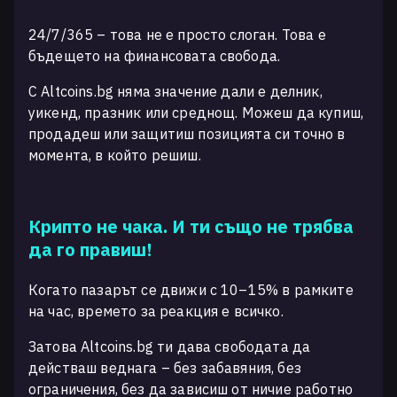
24/7/365 – това не е просто слоган. Това е
бъдещето на финансовата свобода.
С Altcoins.bg няма значение дали е делник,
уикенд, празник или среднощ. Можеш да купиш,
продадеш или защитиш позицията си точно в
момента, в който решиш.
Крипто не чака. И ти също не трябва
да го правиш!
Когато пазарът се движи с 10–15% в рамките
на час, времето за реакция е всичко.
Затова Altcoins.bg ти дава свободата да
действаш веднага – без забавяния, без
ограничения, без да зависиш от ничие работно