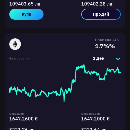
109403.65 лв.
109402.28 лв.
Купи
Продай
Промяна 24 ч.
1.7%%
1 ден
Виж повече
Цена купи:
Цена продай:
1647.2600 €
1647.2000 €
3221.76 лв.
3221.64 лв.