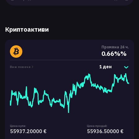
Криптоактиви
Промяна 24 ч.
0.66%%
1 ден
Виж повече
Цена купи:
Цена продай:
55937.20000 €
55936.50000 €