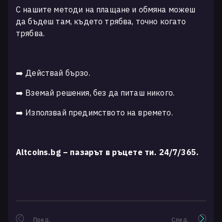
С нашите методи на плащане и обмяна можеш
да бъдеш там, където трябва, точно когато
трябва.
➡️ Действай бързо.
➡️ Вземай решения, без да питаш никого.
➡️ Използвай предимството на времето.
Altcoins.bg – пазарът в ръцете ти. 24/7/365.
Пред.
След.