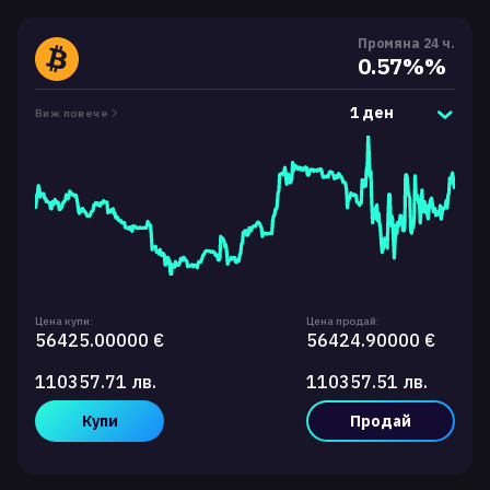
Промяна 24 ч.
0.57%%
1 ден
Виж повече
Цена купи:
Цена продай:
56425.00000 €
56424.90000 €
110357.71 лв.
110357.51 лв.
Купи
Продай