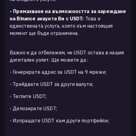
- Премахване на възможността за зареждане
на Binance акаунта Ви с USDT:
Това е
единствената услуга, която към настоящия
момент ще бъде ограничена.
Важно е да отбележим, че USDT остава в нашия
дигитален уолет. Ще можете да:
- Генерирате адрес за USDT на 9 мрежи;
- Трейдвате USDT за други валути;
- Теглите USDT;
- Депозирате USDT;
- Изпращате USDT към други портфейли;