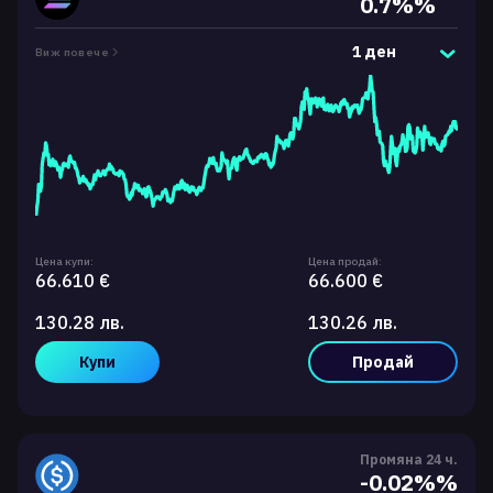
0.7%%
1 ден
Виж повече
Цена купи:
Цена продай:
66.610 €
66.600 €
130.28 лв.
130.26 лв.
Купи
Продай
Промяна 24 ч.
-0.02%%