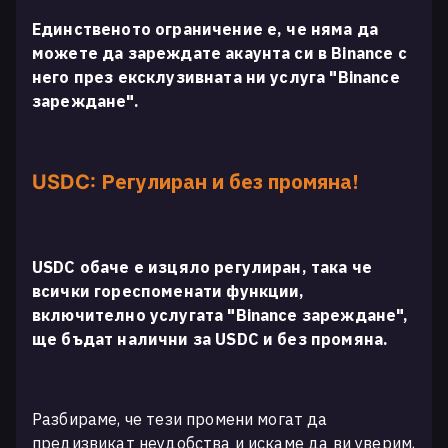
Единственото ограничение е, че няма да
можете да зареждате акаунта си в Binance с
него през ексклузивната ни услуга "Binance
зареждане".
Регулиран и без промяна!
USDC:
USDC обаче е изцяло регулиран, така че
всички гореспоменати функции,
включително услугата "Binance зареждане",
ще бъдат налични за USDC и без промяна.
Разбираме, че тези промени могат да
предизвикат неудобства и искаме да ви уверим,