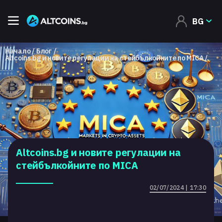
BG
Начало
Блог
Altcoins.bg и новите регулации на стейбълкойните по MICA
Altcoins.bg и новите регулации на
стейбълкойните по MICA
02/07/2024 | 17:30