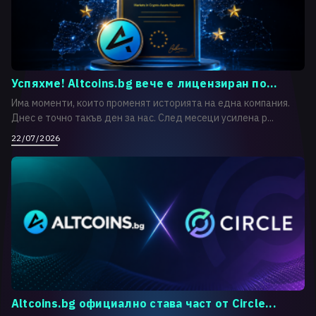
Успяхме! Altcoins.bg вече е лицензиран по...
Има моменти, които променят историята на една компания.
Днес е точно такъв ден за нас. След месеци усилена р...
22/07/2026
Altcoins.bg официално става част от Circle...