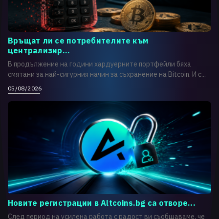
Връщат ли се потребителите към
централизир...
В продължение на години хардуерните портфейли бяха
смятани за най-сигурния начин за съхранение на Bitcoin. И с...
05/08/2026
Новите регистрации в Altcoins.bg са отворе...
След период на усилена работа с радост ви съобщаваме, че