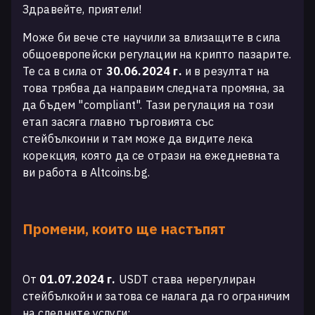
Здравейте, приятели!
Може би вече сте научили за влизащите в сила
общоевропейски регулации на крипто пазарите.
Те са в сила от
30.06.2024
г.
и в резултат на
това трябва да направим следната промяна, за
да бъдем "compliant". Тази регулация на този
етап засяга главно търговията със
стейбълкоини и там може да видите лека
корекция, която да се отрази на ежедневната
ви работа в Altcoins.bg.
Промени, които ще настъпят
От
01.07.2024
г.
USDT става нерегулиран
стейбълкойн и затова се налага да го ограничим
на следните услуги: