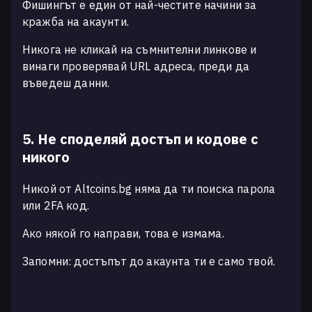
Фишингът е един от най-честите начини за
кражба на акаунти.
Никога не кликай на съмнителни линкове и
винаги проверявай URL адреса, преди да
въведеш данни.
5. Не споделяй достъп и кодове с
никого
Никой от Altcoins.bg няма да ти поиска парола
или 2FA код.
Ако някой го направи, това е измама.
Запомни: достъпът до акаунта ти е само твой.