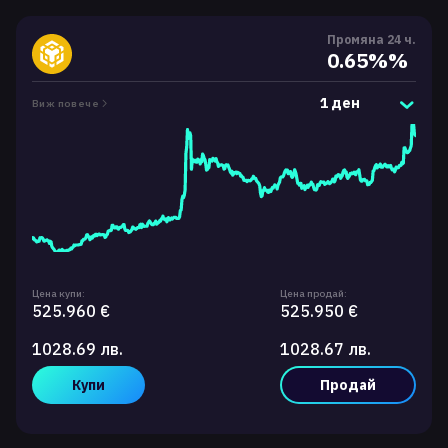
Промяна 24 ч.
0.65%%
1 ден
Виж повече
Цена купи:
Цена продай:
525.960 €
525.950 €
1028.69 лв.
1028.67 лв.
Купи
Продай