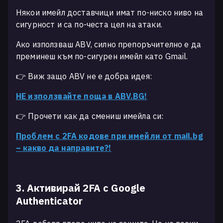
Някои имейл доставчици имат по-ниско ниво на
сигурност и са по-честа цел на атаки.
Ако използваш ABV, силно препоръчително е да
преминеш към по-сигурен имейл като Gmail.
👉 Виж защо ABV не е добра идея:
НЕ използвайте поща в ABV.BG!
👉 Прочети как да смениш имейла си:
Проблем с 2FA кодове при имейли от mail.bg
– какво да направите?!
3. Активирай 2FA с Google
Authenticator