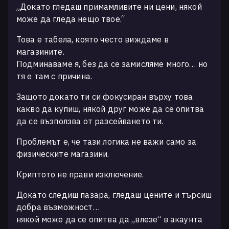
„Докато гледаш примамливите ни цени, някой
може да гледа нещо твое.“
Това е табела, която често виждаме в
магазините.
Подминаваме я, без да се замисляме много… но
тя е там с причина.
Защото докато ти си фокусиран върху това
какво да купиш, някой друг може да се опитва
да се възползва от разсейването ти.
Проблемът е, че тази логика не важи само за
физическите магазини.
Криптото не прави изключение.
Докато следиш пазара, гледаш цените и търсиш
добра възможност…
някой може да се опитва да „влезе“ в акаунта