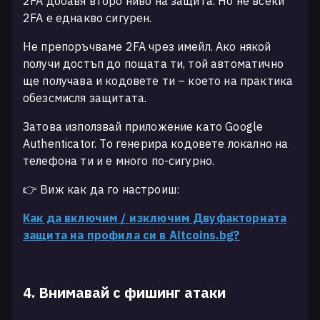
2FA добавя второ ниво на защита. Но не всеки
2FA е еднакво сигурен.
Не препоръчваме 2FA чрез имейл. Ако някой
получи достъп до пощата ти, той автоматично
ще получава и кодовете ти – което на практика
обезсмисля защитата.
Затова използвай приложение като Google
Authenticator. То генерира кодовете локално на
телефона ти и е много по-сигурно.
👉 Виж как да го настроиш:
Как да включим / изключим Двуфакторната
защита на профила си в Altcoins.bg?
4. Внимавай с фишинг атаки