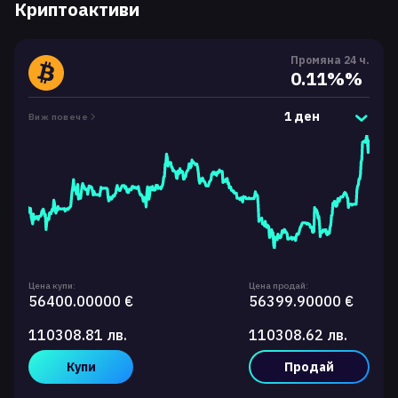
Криптоактиви
Промяна 24 ч.
0.11%%
1 ден
Виж повече
Цена купи:
Цена продай:
56400.00000 €
56399.90000 €
110308.81 лв.
110308.62 лв.
Купи
Продай