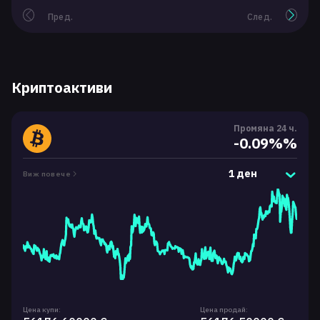
Пред.
След.
Криптоактиви
Промяна 24 ч.
-0.09%%
1 ден
Виж повече
Цена купи:
Цена продай: