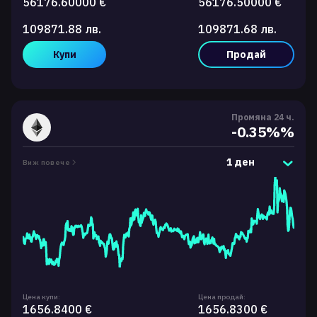
56176.60000 €
56176.50000 €
109871.88 лв.
109871.68 лв.
Купи
Продай
Промяна 24 ч.
-0.35%%
1 ден
Виж повече
Цена купи:
Цена продай:
1656.8400 €
1656.8300 €