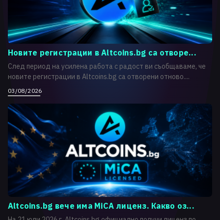
Новите регистрации в Altcoins.bg са отворе...
След период на усилена работа с радост ви съобщаваме, че
новите регистрации в Altcoins.bg са отворени отново....
03/08/2026
Altcoins.bg вече има MiCA лиценз. Какво оз...
На 21 юли 2026 г. Altcoins.bg официално получи лиценз по