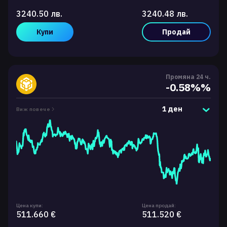
3240.50 лв.
3240.48 лв.
Купи
Продай
Промяна 24 ч.
-0.58%%
1 ден
Виж повече
Цена купи:
Цена продай:
511.660 €
511.520 €