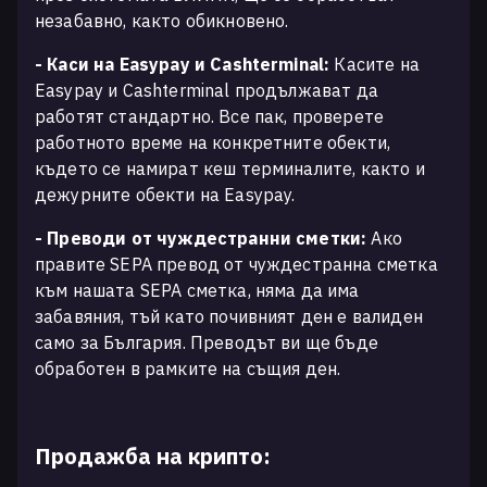
незабавно, както обикновено.
- Каси на Easypay и Cashterminal:
Касите на
Easypay и Cashterminal продължават да
работят стандартно. Все пак, проверете
работното време на конкретните обекти,
където се намират кеш терминалите, както и
дежурните обекти на Easypay.
- Преводи от чуждестранни сметки:
Ако
правите SEPA превод от чуждестранна сметка
към нашата SEPA сметка, няма да има
забавяния, тъй като почивният ден е валиден
само за България. Преводът ви ще бъде
обработен в рамките на същия ден.
Продажба на крипто: