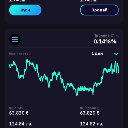
Купи
Продай
Промяна 24 ч.
0.14%%
1 ден
Виж повече
Цена купи:
Цена продай:
63.830 €
63.820 €
124.84 лв.
124.82 лв.