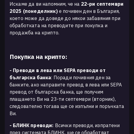
Искаме да ви напомним, че на
22-ри септември
2025 (понеделник)
е почивен ден в България,
което може да доведе до някои забавяния при
обработката на преводите при покупка и
продажба на крипто.
Покупка на крипто:
- Преводи в лева или SEPA преводи от
българска банка
: Поради почивния ден за
банките, ако направите превод в лева или SEPA
превод от българска банка, ще получим
плащането Ви на 23-ти септември (вторник),
следователно тогава ще се изпълни и поръчката
Ви.
- БЛИНК преводи:
Всички преводи, изпратени
през системата БЛИНК, ще се обработват