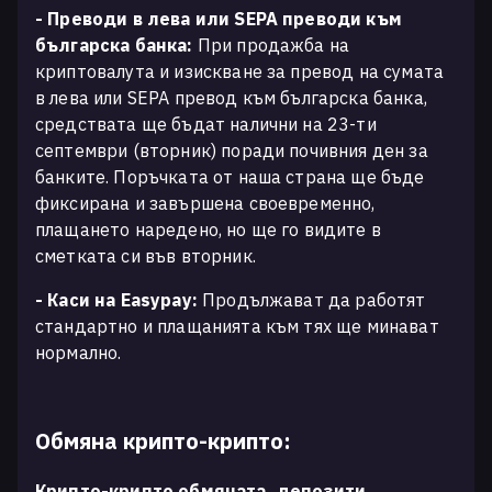
- Преводи в лева или SEPA преводи към
българска банка:
При продажба на
криптовалута и изискване за превод на сумата
в лева или SEPA превод към българска банка,
средствата ще бъдат налични на 23-ти
септември (вторник) поради почивния ден за
банките. Поръчката от наша страна ще бъде
фиксирана и завършена своевременно,
плащането наредено, но ще го видите в
сметката си във вторник.
- Каси на Easypay:
Продължават да работят
стандартно и плащанията към тях ще минават
нормално.
Обмяна крипто-крипто:
Крипто-крипто обмяната, депозити,