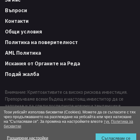
Въпроси
Контакти
Общи условия
Политика на поверителност
AML Политика
Искания от Органите на Реда
Подай жалба
Внимание: Криптоактивите са високо рискова инвестиция.
Препоръчваме всеки бъдещ и настоящ инвеститор да се
запознае и да следи последните новини и тенденции в
развитието на този вид финансови инструменти. Търговията
Този уебсайт използва бисквитки (Cookies). Можете да се съгласите с тях
чрез продължаването на разглеждане на уебсайта или чрез натискане
с криптоактиви може да доведе до загуба на Вашата
на "Съгласявам се". За промяна на настройките влезте
тук.
Политика за
инвестиция.
бисквитки
Altcoins 2026 / All Rights Reserved
Разширени настройки
Съгласявам се