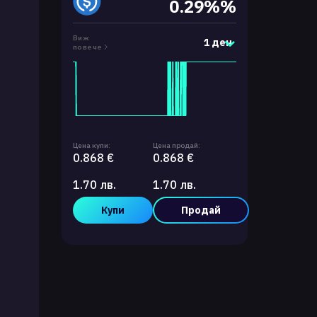
0.29%%
Виж
1 ден
повече
Цена купи:
Цена продай:
0.868 €
0.868 €
1.70 лв.
1.70 лв.
Купи
Продай