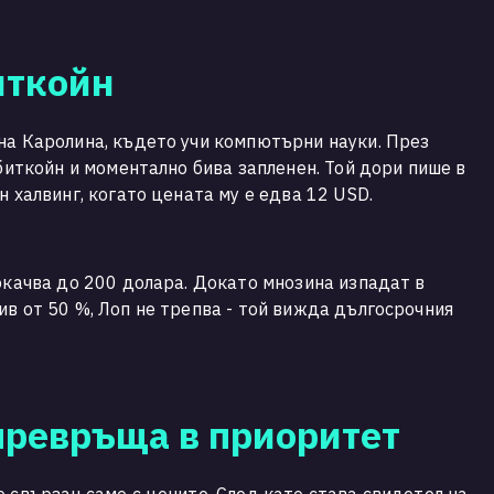
иткойн
на Каролина, където учи компютърни науки. През
 биткойн и моментално бива запленен. Той дори пише в
н халвинг, когато цената му е едва 12 USD.
покачва до 200 долара. Докато мнозина изпадат в
ив от 50 %, Лоп не трепва - той вижда дългосрочния
превръща в приоритет