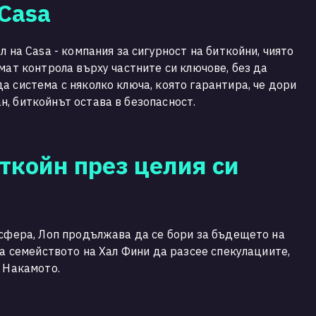
Casa
л на Casa - компания за сигурност на биткойни, чиято
мат контрола върху частните си ключове, без да
а система с няколко ключа, която гарантира, че дори
, биткойнът остава в безопасност.
ткойн през целия си
 сфера, Лоп продължава да се бори за бъдещето на
на семейството на Хал Фини да разсее спекулациите,
и Накамото.