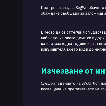
Подкрепата му за SegWit обаче г
обаждане съобщава за заложници 
Вместо да се оттегли, Лоп удвоява
наблюдение около дома си и дори 
като изразходва години и стотици
извършителя, което води до негов
Изчезване от ин
След нападението на SWAT Лоп пов
посвещава на премахването на вси