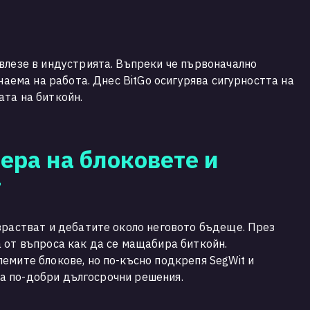
влезе в индустрията. Въпреки че първоначално
 наема на работа. Днес BitGo осигурява сигурността на
та на биткойн.
ера на блоковете и
T
зрастват и дебатите около неговото бъдеще. През
 от въпроса как да се мащабира биткойн.
емите блокове, но по-късно подкрепя SegWit и
 са по-добри дългосрочни решения.