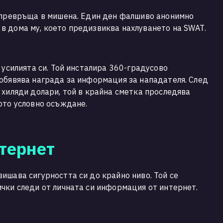
о превръща в мишена. Един ден фалшиво анонимно
в дома му, което предизвиква нахлуването на SWAT.
 усилията си. Той инсталира 360-градусово
обявява награда за информация за нападателя. След
 хиляди долари, той в крайна сметка проследява
ото условно осъждане.
тернет
ишава сигурността си до крайно ниво. Той се
чки следи от личната си информация от интернет.