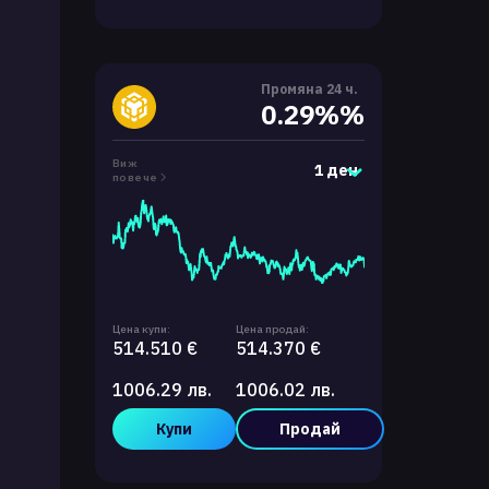
Промяна 24 ч.
0.29%%
Виж
1 ден
повече
Цена купи:
Цена продай:
514.510 €
514.370 €
1006.29 лв.
1006.02 лв.
Купи
Продай