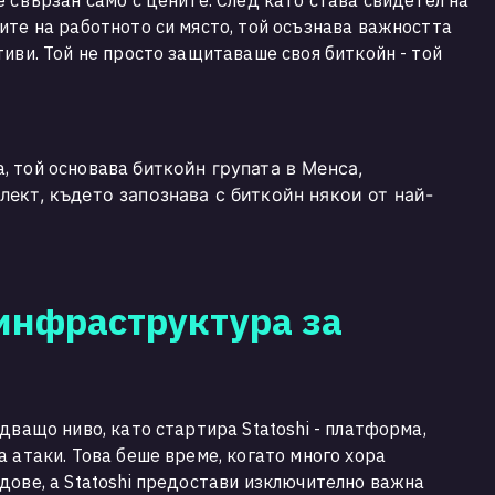
 свързан само с цените. След като става свидетел на
ите на работното си място, той осъзнава важността
иви. Той не просто защитаваше своя биткойн - той
, той основава
биткойн
групата в Менса,
лект, където запознава с биткойн някои от най-
инфраструктура за
дващо ниво, като стартира Statoshi - платформа,
 атаки. Това беше време, когато много хора
дове, а Statoshi предостави изключително важна