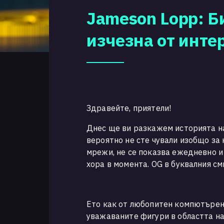
Jameson Lopp: Б
изчезна от инте
Здравейте, приятели!
Днес ще ви разкажем историята на
вероятно не сте чували изобщо за
мрежи, не се показва ежедневно и
хора в момента. OG в буквалния см
Ето как от любопитен компютърен 
уважаваните фигури в областта на