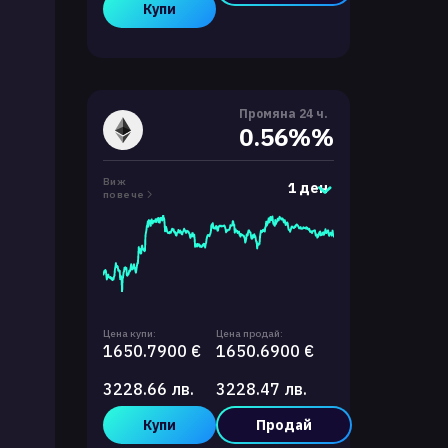
Купи
Промяна 24 ч.
0.56%%
Виж
1 ден
повече
Цена купи:
Цена продай:
1650.7900 €
1650.6900 €
3228.66 лв.
3228.47 лв.
Купи
Продай