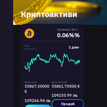
Криптоактиви
Промяна 24 ч.
0.06%%
Виж
1 ден
повече
Цена купи:
Цена продай:
55867.30000
55861.70000 €
€
109255.99 лв.
109266.94 лв.
Продай