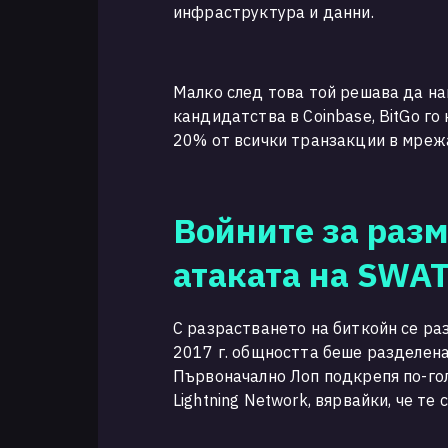
инфраструктура и данни.
Малко след това той решава да на
кандидатства в Coinbase, BitGo го
20% от всички транзакции в мрежа
Войните за разм
атаката на SWA
С разрастването на биткойн се ра
2017 г. общността беше разделена
Първоначално Лоп подкрепя по-гол
Lightning Network, вярвайки, че те