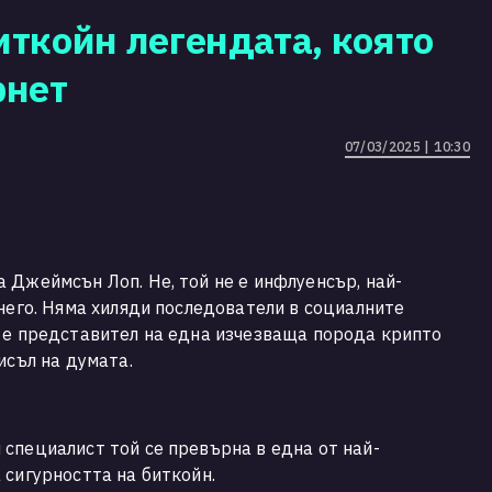
иткойн легендата, която
рнет
07/03/2025 | 10:30
 Джеймсън Лоп. Не, той не e инфлуенсър, най-
 него. Няма хиляди последователи в социалните
 е представител на една изчезваща порода крипто
исъл на думата.
специалист той се превърна в една от най-
 сигурността на биткойн.