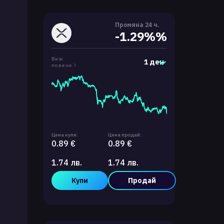
Промяна 24 ч.
-1.29%%
Виж
1 ден
повече
Цена купи:
Цена продай:
0.89 €
0.89 €
1.74 лв.
1.74 лв.
Купи
Продай