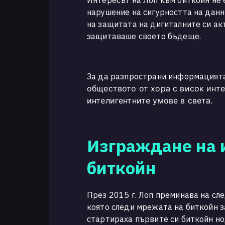
Интересът на Лоп към биткойн не е
нарушение на сигурността на данн
на защитата на дигиталните си акт
защитаваше своето бъдеще.
За да разпространи информацията
обществото от хора с висок инте
интелигентните умове в света.
Изграждане на 
биткойн
През 2015 г. Лоп преминава на сле
която следи мрежата на биткойн за
стартираха първите си биткойн но