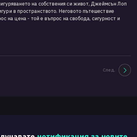
сигуряването на собствения си живот, Джеймсън Лоп
игури в пространството. Неговото пътешествие
ос на цена - той е въпрос на свобода, сигурност и
След.
олучавате
нотификация за новите