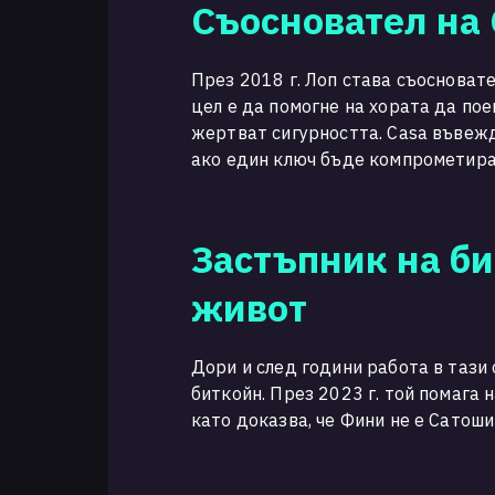
Съосновател на 
През 2018 г. Лоп става съосновате
цел е да помогне на хората да пое
жертват сигурността. Casa въвежд
ако един ключ бъде компрометиран
Застъпник на би
живот
Дори и след години работа в тази
биткойн. През 2023 г. той помага 
като доказва, че Фини не е Сатош