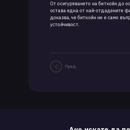
От осигуряването на биткойн до о
остава една от най-отдадените ф
доказва, че биткойн не е само въпр
устойчивост.
Пред.
Ако искате да п