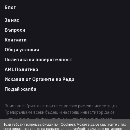
Блог
За нас
Въпроси
Контакти
Общи условия
Политика на поверителност
AML Политика
Искания от Органите на Реда
Подай жалба
Внимание: Криптоактивите са високо рискова инвестиция.
Препоръчваме всеки бъдещ и настоящ инвеститор да се
запознае и да следи последните новини и тенденции в
развитието на този вид финансови инструменти. Търговията
Този уебсайт използва бисквитки (Cookies). Можете да се съгласите с тях
чрез продължаването на разглеждане на уебсайта или чрез натискане