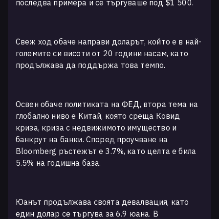
последва примера и се търгуваше под $1 500.
Свеж ход обаче направи доларът, който е в най-
големите си висоти от 20 години насам, като
продължава да поддържа това темпо.
Освен обаче политиката на ФЕД, втора тема на
глобално ниво е Китай, която среща Ковид
криза, криза с недвижимото имущество и
банкрут на банки. Според проучване на
Bloomberg ръстежът е 3.7%, като целта е била
5.5% на годишна база.
Юанът продължава своята девалвация, като
един долар се търгува за 6.9 юана. В