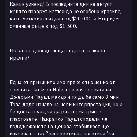
Какъв уикенд! В последните дни на август
крипто пазарът изглежда не особено красиво,
като Биткойн спадна под $20 000, а Етериум
сменяше ръце в под $1 500.
Но какво доведе нещата да са толкова
мрачни?
Една от причините има пряко отношение от
срещата Jackson Hole, при която речта на
Джеръми Пауъл, макар и тя да бе само 8 мин.
Това даде начало на нови интерпретации, но и
бе достатъчна, за да разтърси крипто
пластовете. Накратко Пауъл сподели, че
поддържането на ценова стабилност ще
изисква от тях “рестриктивна политика” за