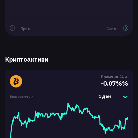
Пред.
След.
Криптоактиви
Промяна 24 ч.
-0.07%%
1 ден
Виж повече