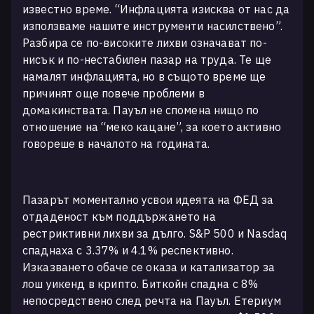
известно време. “Инфлацията изисква от нас да
използваме нашите инструменти насилствено”.
Разбира се по-високите лихви означават по-
нисък и по-нестабилен пазар на труда. Те ще
намалят инфлацията, но в същото време ще
причинят още повече проблеми в
домакинствата. Пауъл не спомена нищо по
отношение на “меко кацане”, за което активно
говореше в началото на годината.
Пазарът моментално усвои идеята на ФЕД за
отдаденост към поддържането на
рестриктивни лихви за дълго. S&P 500 и Nasdaq
спаднаха с 3.37% и 4.1% респективно.
Изказването обаче се оказа и катализатор за
лош уикенд в крипто. Биткойн спадна с 8%
непосредствено след речта на Пауъл. Етериум