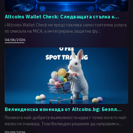
Altcoins Wallet Check: Следващата стъпка к...
i Altcoins Wallet Check не представлява самостоятелна услуга
по смисъла на MiCA, а интегрирана защитна фу...
04/06/2026
Великденска изненада от Altcoins.bg: Безпл...
Понякога най-добрите възможности идват точно когато най-
малко ги очакваш. Този Великден решихме да направим н...
03/04/2026