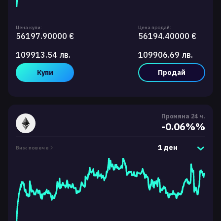
Цена купи:
Цена продай:
56197.90000 €
56194.40000 €
109913.54 лв.
109906.69 лв.
Купи
Продай
Промяна 24 ч.
-0.06%%
1 ден
Виж повече