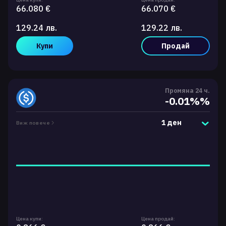
66.080 €
66.070 €
129.24 лв.
129.22 лв.
Купи
Продай
Промяна 24 ч.
-0.01%%
1 ден
Виж повече
Цена купи:
Цена продай: