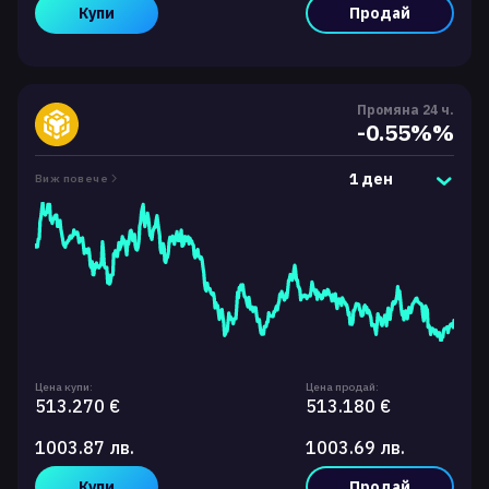
Купи
Продай
Промяна 24 ч.
-0.55%%
1 ден
Виж повече
Цена купи:
Цена продай:
513.270 €
513.180 €
1003.87 лв.
1003.69 лв.
Купи
Продай