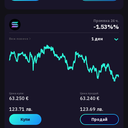
Промяна 24 ч.
-1.53%%
1 ден
Виж повече
Цена купи:
Цена продай:
63.250 €
63.240 €
123.71 лв.
123.69 лв.
Купи
Продай