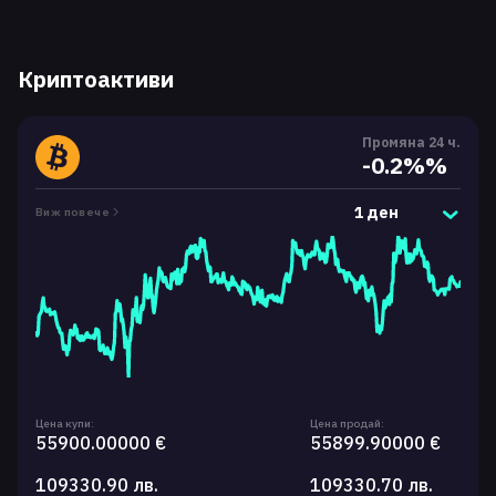
Криптоактиви
Промяна 24 ч.
-0.2%%
1 ден
Виж повече
Цена купи:
Цена продай:
55900.00000 €
55899.90000 €
109330.90 лв.
109330.70 лв.