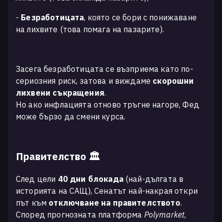
-
Безработицата
, която се бори с понижаване
на лихвите (това помага на пазарите).
Засега безработицата се възприема като по-
сериозния риск, затова и виждаме
скорошни
лихвени съкращения
.
Но ако инфлацията отново тръгне нагоре, Фед
може бързо да смени курса.
Правителство 🏛️
След цели
40 дни блокада
(най-дългата в
историята на САЩ), Сенатът най-накрая откри
път към
отключване на правителството
.
Според прогнозната платформа
Polymarket
,