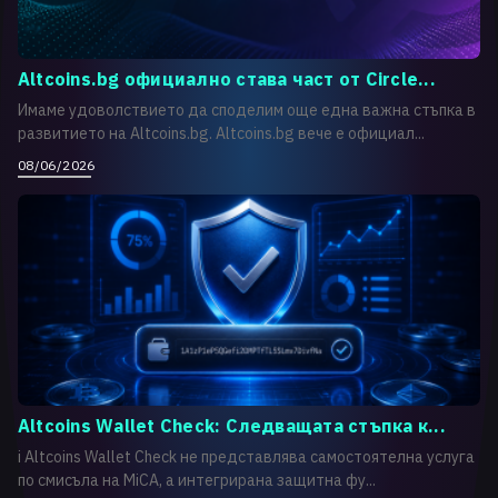
Altcoins.bg официално става част от Circle...
Имаме удоволствието да споделим още една важна стъпка в
развитието на Altcoins.bg. Altcoins.bg вече е официал...
08/06/2026
Altcoins Wallet Check: Следващата стъпка к...
i Altcoins Wallet Check не представлява самостоятелна услуга
по смисъла на MiCA, а интегрирана защитна фу...