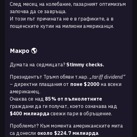
След месец на колебание, пазарният оптимизъм
започва да се завръща.
И този път причината не е в графиките, а в
пощенските кутии на милиони американци.
Макро 🌎
Думата на седмицата?
Stimmy checks.
Президентът Тръмп обяви т.нар.
„tariff dividend“
– директни плащания от
поне $2000
на всеки
американец.
Очаква се над
85% от пълнолетните
граждани да ги получат, което означава над
$400 милиарда
свежи пари в обръщение.
Проблемът? Към момента американските мита
са донесли
около $224.7 милиарда
.