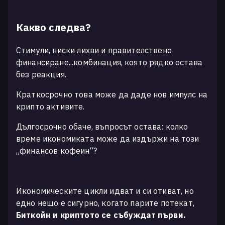
Какво следва?
Стимули, ниски лихви и правителствено
финансиране...комбинация, която рядко остава
без реакция.
Краткосрочно това може да даде нов импулс на
крипто активите.
Дългосрочно обаче, въпросът остава: колко
време икономиката може да издържи на този
„финансов кофеин“?
Икономическите цикли идват и си отиват, но
едно нещо е сигурно, когато парите потекат,
Биткойн и криптото се събуждат първи.