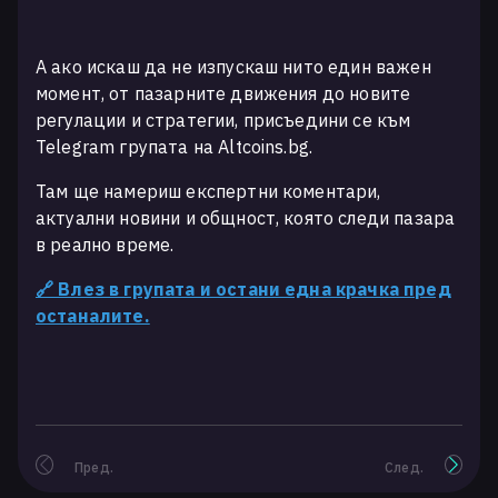
А ако искаш да не изпускаш нито един важен
момент, от пазарните движения до новите
регулации и стратегии, присъедини се към
Telegram групата на Altcoins.bg.
Там ще намериш експертни коментари,
актуални новини и общност, която следи пазара
в реално време.
🔗 Влез в групата и остани една крачка пред
останалите.
Пред.
След.