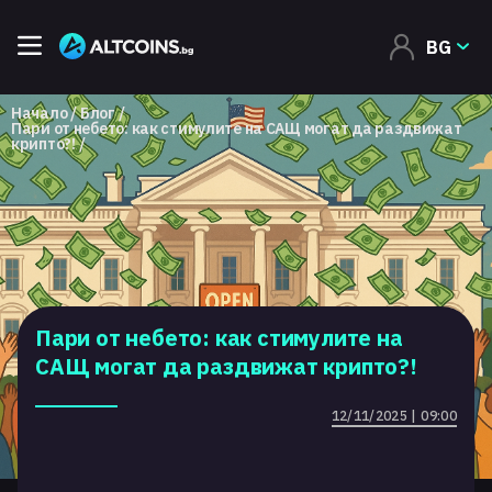
BG
Начало
Блог
Пари от небето: как стимулите на САЩ могат да раздвижат
крипто?!
Пари от небето: как стимулите на
САЩ могат да раздвижат крипто?!
12/11/2025 | 09:00