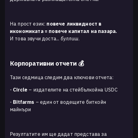
На прост език:
повече ликвидност в
икономиката = повече капитал на пазара.
И това звучи доста...
буллиш
.
Корпоративни отчети 💰
Тази седмица следим два ключови отчета:
-
Circle
– издателите на стейбълкойна USDC
-
Bitfarms
– един от водещите биткойн
майнъри
Резултатите им ще дадат представа за