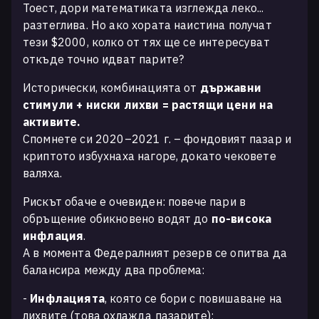
Тоест, дори математиката изглежда леко...
разтеглива. Но ако хората наистина получат
тези $2000, колко от тях ще се интересуват
откъде точно идват парите?
Исторически, комбинацията от
държавни
стимули + ниски лихви = растящи цени на
активите.
Спомнете си 2020–2021 г. – фондовият пазар и
криптото избухнаха нагоре, докато чековете
валяха.
Рискът обаче е очевиден: повече пари в
обръщение обикновено водят до
по-висока
инфлация
.
А в момента Федералният резерв се опитва да
балансира между два проблема:
-
Инфлацията
, която се бори с повишаване на
лихвите (това охлажда пазарите);