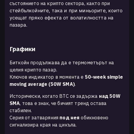
състоянието на крипто сектора, както при
стейбълкойните
, така и при миньорите, които
усещат пряко ефекта от волатилността на
пазара.
Графики
Биткойн продължава да е термометърът на
целия крипто пазар.
Ключов индикатор в момента е
50-week simple
moving average (50W SMA)
.
Исторически, когато BTC се задържа
над 50W
SMA
, това е знак, че бичият тренд остава
стабилен.
Серия от затваряния
под нея
обикновено
сигнализира края на цикъла.