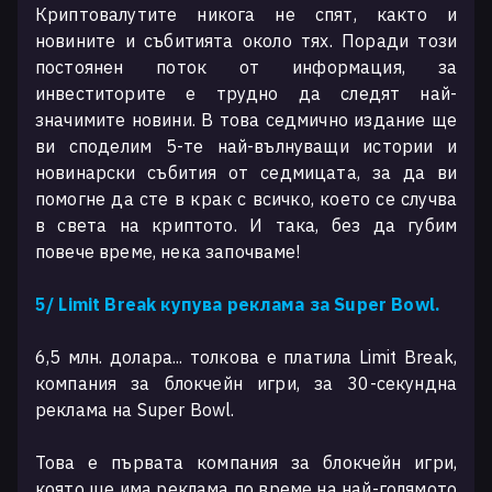
Криптовалутите никога не спят, както и
новините и събитията около тях. Поради този
постоянен поток от информация, за
инвеститорите е трудно да следят най-
значимите новини. В това седмично издание ще
ви споделим 5-те най-вълнуващи истории и
новинарски събития от седмицата, за да ви
помогне да сте в крак с всичко, което се случва
в света на криптото. И така, без да губим
повече време, нека започваме!
5/ Limit Break купува реклама за Super Bowl.
6,5 млн. долара... толкова е платила Limit Break,
компания за блокчейн игри, за 30-секундна
реклама на Super Bowl.
Това е първата компания за блокчейн игри,
която ще има реклама по време на най-голямото