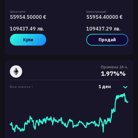
Цена купи:
Цена продай:
55954.50000 €
55954.40000 €
109437.49 лв.
109437.29 лв.
Купи
Продай
Промяна 24 ч.
1.97%%
1 ден
Виж повече