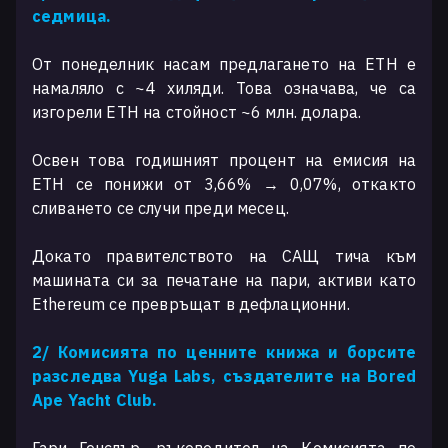
седмица.
От понеделник насам предлагането на ETH е
намаляло с ~4 хиляди. Това означава, че са
изгорели ETH на стойност ~6 млн. долара.
Освен това годишният процент на емисия на
ETH се понижи от 3,66% → 0,07%, откакто
сливането се случи преди месец.
Докато правителството на САЩ тича към
машината си за печатане на пари, активи като
Ethereum се превръщат в дефлационни.
2/ Комисията по ценните книжа и борсите
разследва Yuga Labs, създателите на Bored
Ape Yacht Club.