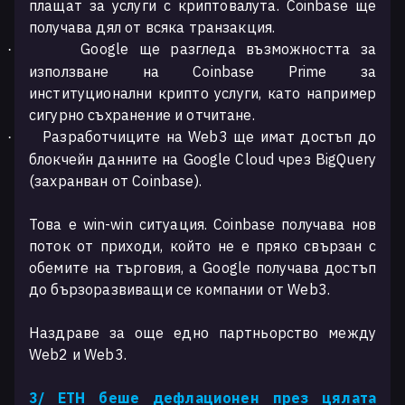
плащат за услуги с криптовалута. Coinbase ще
получава дял от всяка транзакция.
Google ще разгледа възможността за
·
използване на Coinbase Prime за
институционални крипто услуги, като например
сигурно съхранение и отчитане.
Разработчиците на Web3 ще имат достъп до
·
блокчейн данните на Google Cloud чрез BigQuery
(захранван от Coinbase).
Това е win-win ситуация. Coinbase получава нов
поток от приходи, който не е пряко свързан с
обемите на търговия, а Google получава достъп
до бързоразвиващи се компании от Web3.
Наздраве за още едно партньорство между
Web2 и Web3.
3/ ETH беше дефлационен през цялата