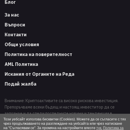
Блог
За нас
Въпроси
Контакти
Общи условия
Политика на поверителност
AML Политика
Искания от Органите на Реда
Подай жалба
Внимание: Криптоактивите са високо рискова инвестиция.
Препоръчваме всеки бъдещ и настоящ инвеститор да се
запознае и да следи последните новини и тенденции в
развитието на този вид финансови инструменти. Търговията
Този уебсайт използва бисквитки (Cookies). Можете да се съгласите с тях
чрез продължаването на разглеждане на уебсайта или чрез натискане
с криптоактиви може да доведе до загуба на Вашата
на "Съгласявам се". За промяна на настройките влезте
тук.
Политика за