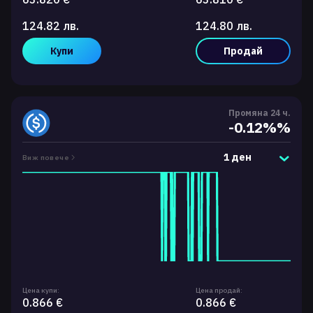
124.82 лв.
124.80 лв.
Купи
Продай
Промяна 24 ч.
-0.12%%
1 ден
Виж повече
Цена купи:
Цена продай:
0.866 €
0.866 €