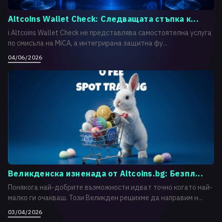
Altcoins Wallet Check: Следващата стъпка к...
i Altcoins Wallet Check не представлява самостоятелна услуга
по смисъла на MiCA, а интегрирана защитна фу...
04/06/2026
Великденска изненада от Altcoins.bg: Безпл...
Понякога най-добрите възможности идват точно когато най-
малко ги очакваш. Този Великден решихме да направим н...
03/04/2026