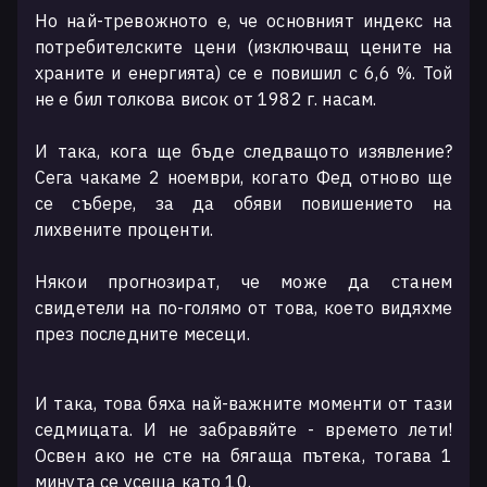
Но най-тревожното е, че основният индекс на
потребителските цени (изключващ цените на
храните и енергията) се е повишил с 6,6 %. Той
не е бил толкова висок от 1982 г. насам.
И така, кога ще бъде следващото изявление?
Сега чакаме 2 ноември, когато Фед отново ще
се събере, за да обяви повишението на
лихвените проценти.
Някои прогнозират, че може да станем
свидетели на по-голямо от това, което видяхме
през последните месеци.
И така, това бяха най-важните моменти от тази
седмицата. И не забравяйте - времето лети!
Освен ако не сте на бягаща пътека, тогава 1
минута се усеща като 10.