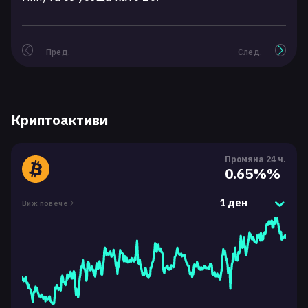
Пред.
След.
Криптоактиви
Промяна 24 ч.
0.65%%
1 ден
Виж повече