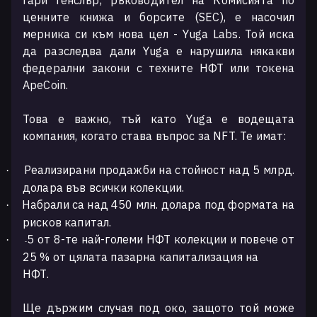
Гари Генслър, ръководител на Комисията по
ценните книжа и борсите
(SEC)
, е насочил
мерника си към нова цел - Yuga Labs. Той иска
да разследва дали Yuga е нарушила някакви
федерални закони с техните НФТ или токена
ApeCoin.
Това е важно, тъй като Yuga е водещата
компания, когато става въпрос за NFT. Те имат:
Реализирани продажби на стойност над 5 млрд.
·
долара във всички колекции.
Набрали са над 450 млн. долара под формата на
·
рисков капитал.
5 от 8-те най-големи НФТ колекции и повече от
·
-
25 % от цялата пазарна капитализация на
НФТ.
Ще държим случая под око, защото той може