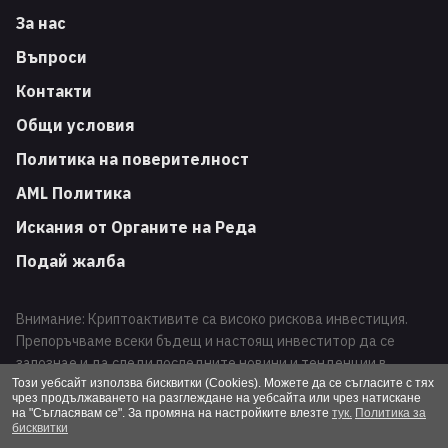
За нас
Въпроси
Контакти
Общи условия
Политика на поверителност
AML Политика
Искания от Органите на Реда
Подай жалба
Внимание: Криптоактивите са високо рискова инвестиция.
Препоръчваме всеки бъдещ и настоящ инвеститор да се
запознае и да следи последните новини и тенденции в
развитието на този вид финансови инструменти. Търговията
Този уебсайт използва бисквитки (Cookies). Можете да се съгласите с тях
чрез продължаването на разглеждане на уебсайта или чрез натискане
с криптоактиви може да доведе до загуба на Вашата
на "Съгласявам се". За промяна на настройките влезте
тук.
Политика за
инвестиция.
бисквитки