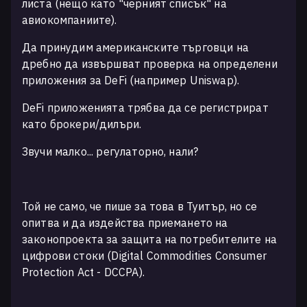
листа (нещо като "черният списък" на
авиокомпаниите).
Да принудим американските търговци на
дребно да извършват проверка на определени
приложения за DeFi (например Uniswap).
DeFi приложенията трябва да се регистрират
като брокери/дилъри.
Звучи малко... регулаторно, нали?
Той не само, че пише за това в Туитър, но се
опитва и да издейства приемането на
законопроекта за защита на потребителите на
цифрови стоки (Digital Commodities Consumer
Protection Act - DCCPA).