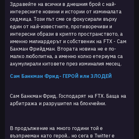
Здравейте на всички в днешния брой с най-
интересните новини и истории от изминалата
седмица. Този път сме се фокусирали върху
един от най-известните, противоречиви и
интересни образи в крипто пространството, а
именно милиардерът и собственик на FTX - Сам
Бакман Фрийдман. Втората новина не е по-
малко любопитна, а именно колко етериума са
акумулирали китовете през изминалия месец.
Сам Банкман Фрид- ГЕРОЙ или ЗЛОДЕЙ
Сам Банкман Фрид. Господарят на FTX. Баща на
арбитража и разрушител на блокчейни.
В продължение на много години той е
възприеман като герой... но сега в Twitter е