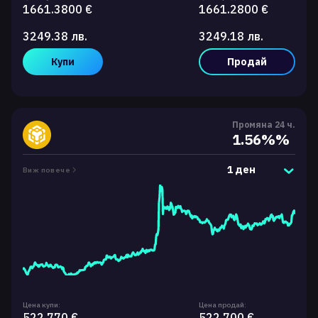
1661.3800 €
1661.2800 €
3249.38 лв.
3249.18 лв.
Купи
Продай
Промяна 24 ч.
1.56%%
1 ден
Виж повече
Цена купи:
Цена продай:
522.770 €
522.700 €