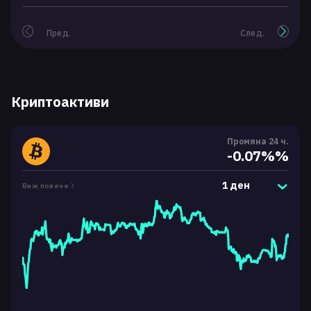
Пред.
След.
Криптоактиви
Промяна 24 ч.
-0.07%%
1 ден
Виж повече