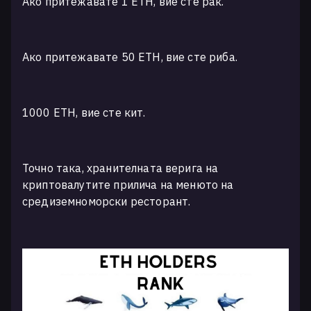
Ако притежавате 1 ETH, вие сте рак.
Ако притежавате 50 ETH, вие сте риба.
1000 ETH, вие сте кит.
Точно така, хранителната верига на
криптовалутите прилича на менюто на
средиземноморски ресторант.