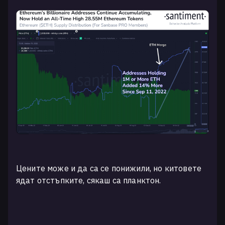
Цените може и да са се понижили, но китовете
ядат отстъпките, сякаш са планктон.