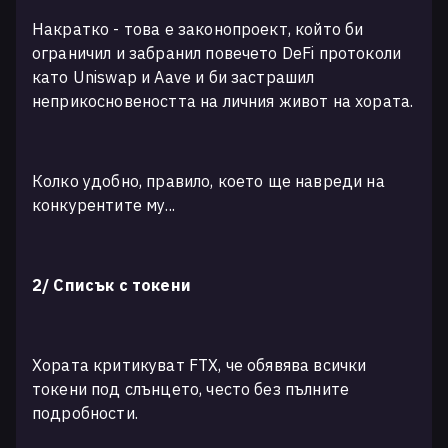
Накратко - това е законопроект, който би
ограничил и забранил повечето DeFi протоколи
като Uniswap и Aave и би застрашил
неприкосновеността на личния живот на хората.
Колко удобно, правило, което ще навреди на
конкурентите му...
2/ Списък с токени
Хората критикуват FTX, че обявява всички
токени под слънцето, често без пълните
подробности.