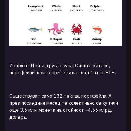
И вижте. Има и друга група: Сините китове,
портфейли, които притежават над 1 млн. ETH.
Съществуват само 132 такива портфейла. А
през последния месец те колективно са купили
още 3,5 млн. монети на стойност ~4,55 млрд.
долара.