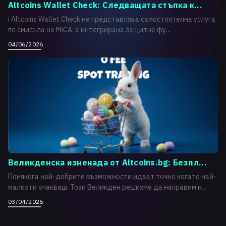
Altcoins Wallet Check: Следващата стъпка к...
i Altcoins Wallet Check не представлява самостоятелна услуга
по смисъла на MiCA, а интегрирана защитна фу...
04/06/2026
Великденска изненада от Altcoins.bg: Безпл...
Понякога най-добрите възможности идват точно когато най-
малко ги очакваш. Този Великден решихме да направим н...
03/04/2026