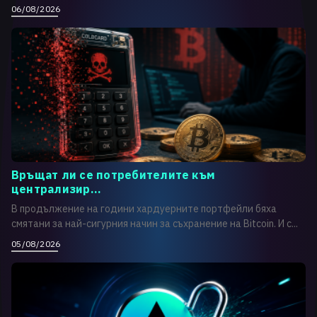
06/08/2026
Връщат ли се потребителите към
централизир...
В продължение на години хардуерните портфейли бяха
смятани за най-сигурния начин за съхранение на Bitcoin. И с...
05/08/2026