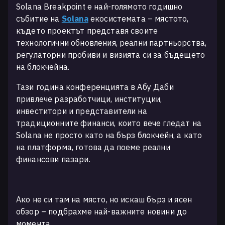
Solana Breakpoint е най-голямото годишно
събитие на
Solana
екосистемата – мястото,
където проектът представя своите
технологични обновления, реални партньорства,
регулаторни пробиви и визията си за бъдещето
на блокчейна.
Тази година конференцията в Абу Даби
привлече разработчици, институции,
инвеститори и представители на
традиционните финанси, които вече гледат на
Solana не просто като на бърз блокчейн, а като
на платформа, готова да поеме реални
финансови пазари.
Ако не си там на място, но искаш бърз и ясен
обзор – подбрахме най-важните новини до
момента.