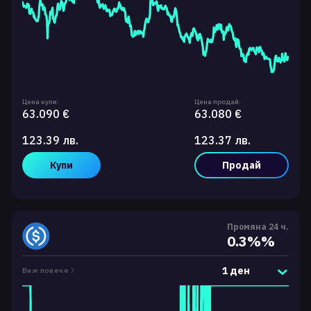
Цена купи:
Цена продай:
63.090 €
63.080 €
123.39 лв.
123.37 лв.
Купи
Продай
Промяна 24 ч.
0.3%%
1 ден
Виж повече