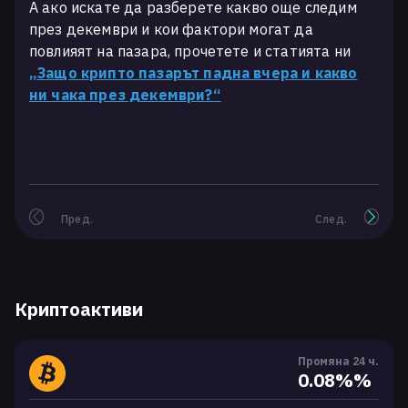
А ако искате да разберете какво още следим
през декември и кои фактори могат да
повлияят на пазара, прочетете и статията ни
„Защо крипто пазарът падна вчера и какво
ни чака през декември?“
Пред.
След.
Криптоактиви
Промяна 24 ч.
0.08%%