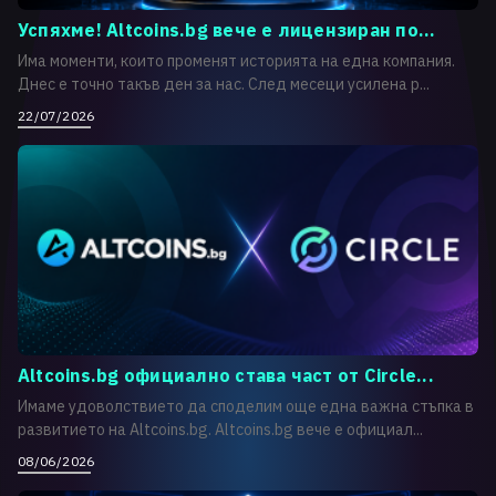
Успяхме! Altcoins.bg вече е лицензиран по...
Има моменти, които променят историята на една компания.
Днес е точно такъв ден за нас. След месеци усилена р...
22/07/2026
Altcoins.bg официално става част от Circle...
Имаме удоволствието да споделим още една важна стъпка в
развитието на Altcoins.bg. Altcoins.bg вече е официал...
08/06/2026