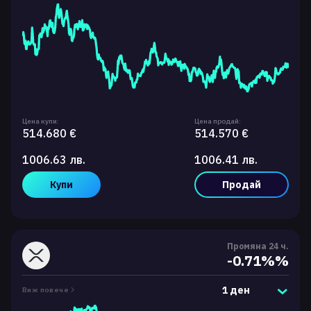
Цена купи:
Цена продай:
514.680 €
514.570 €
1006.63 лв.
1006.41 лв.
Купи
Продай
Промяна 24 ч.
-0.71%%
1 ден
Виж повече