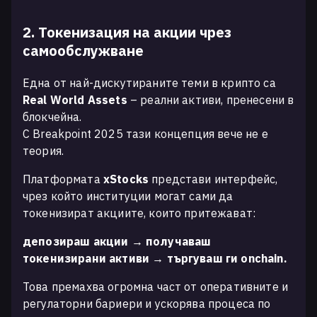
2. Токенизация на акции чрез
самообслужване
Една от най-дискутираните теми в крипто са
Real World Assets
– реални активи, пренесени в
блокчейна.
С Breakpoint 2025 тази концепция вече не е
теория.
Платформата
xStocks
представи интерфейс,
чрез който институции могат сами да
токенизират акциите, които притежават:
депозираш акции → получаваш
токенизирани активи → търгуваш ги onchain.
Това премахва огромна част от оперативните и
регулаторни бариери и ускорява процеса по