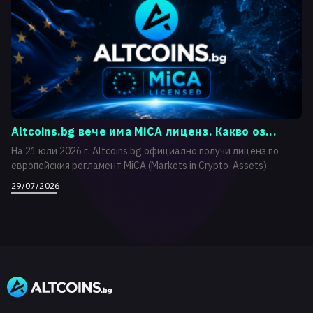
Altcoins.bg вече има MiCA лиценз. Какво оз...
На 21 юли 2026 г. Altcoins.bg официално получи лиценз по
европейския регламент MiCA (Markets in Crypto-Assets)...
29/07/2026