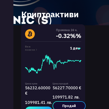
Криптоактиви
Промяна 24 ч.
-0.32%%
Виж
1 ден
повече
Цена купи:
Цена продай:
56232.60000
56227.70000 €
€
109971.82 лв.
109981.41 лв.
Продай