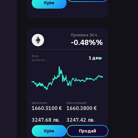
Купи
Промяна 24 ч.
-0.48%%
Виж
1 ден
повече
Цена купи:
Цена продай:
1660.5100 €
1660.3800 €
3247.68 лв.
3247.42 лв.
Купи
Продай