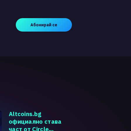
Абонирай се
Altcoins.bg
официално става
част от Circle...