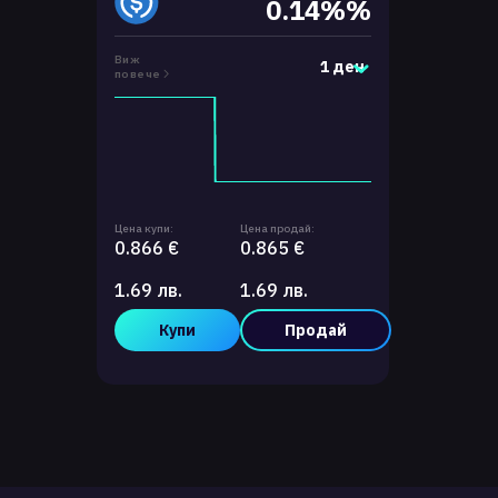
0.14%%
Виж
1 ден
повече
Цена купи:
Цена продай:
0.866 €
0.865 €
1.69 лв.
1.69 лв.
Купи
Продай