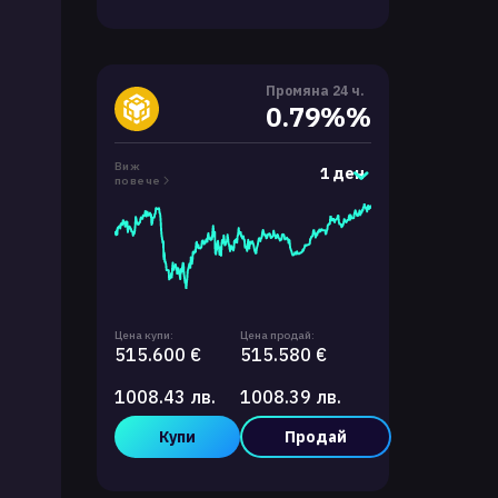
Промяна 24 ч.
0.79%%
Виж
1 ден
повече
Цена купи:
Цена продай:
515.600 €
515.580 €
1008.43 лв.
1008.39 лв.
Купи
Продай