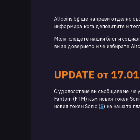
Altcoins.bg ще направи отделно с
информира кога депозитите и тегл
Моля, следете нашия блог и социа
ви за доверието и че избирате Alt
UPDATE от 17.01
С удоволствие ви съобщаваме, че
Fantom (FTM) към новия токен Soni
новия токен Sonic (
S
) на нашата п