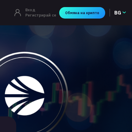
Вход
BG
Обмяна на крипто
Регистрирай се