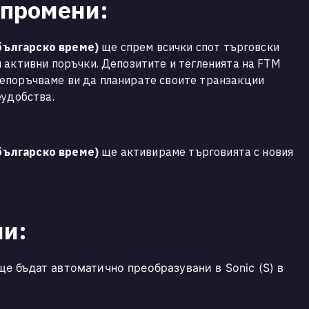
 промени:
 (българско време)
ще спрем всички спот търговски
 активни поръчки. Депозитите и тегленията на FTM
епоръчваме ви да планирате своите транзакции
еудобства.
 (българско време)
ще активираме търговията с новия
ни:
ще бъдат автоматично преобразувани в Sonic (S) в