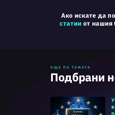
Ако искате да п
статии
от нашия б
ОЩЕ ПО ТЕМАТА
Подбрани 
У
в
п