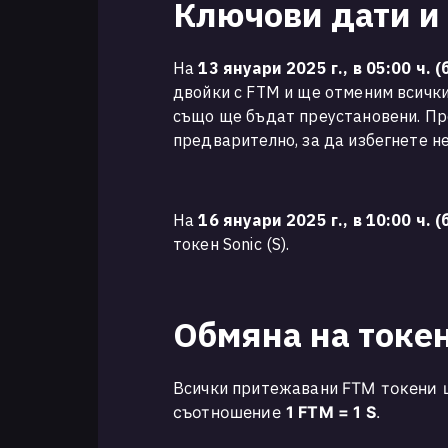
Ключови дати и
На
13 януари 2025 г., в 05:00 ч.
двойки с FTM и ще отменим всички
също ще бъдат преустановени. Пр
предварително, за да избегнете н
На
16 януари 2025 г., в 10:00 ч.
токен Sonic (S).
Обмяна на токе
Всички притежавани
FTM
токени 
съотношение
1 FTM = 1 S
.