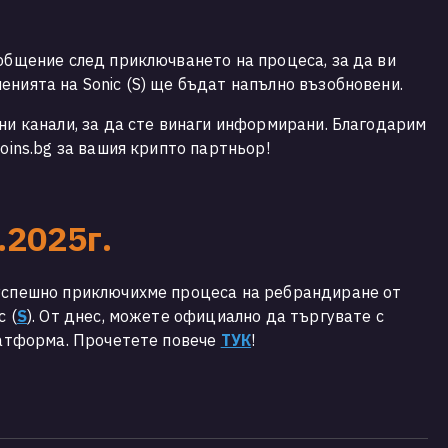
ъобщение след приключването на процеса, за да ви
енията на Sonic (S) ще бъдат напълно възобновени.
лни канали, за да сте винаги информирани. Благодарим
coins.bg за вашия крипто партньор!
.2025г.
 успешно приключихме процеса на ребрандиране от
c (
S
). От днес, можете официално да търгувате с
латформа. Прочетете повече
ТУК
!