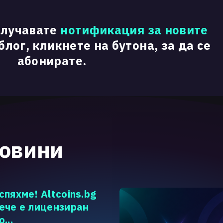
олучавате
нотификация за новите
лог, кликнете на бутона, за да се
абонирате.
новини
спяхме! Altcoins.bg
ече е лицензиран
о...