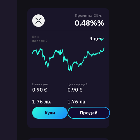
Промяна 24 ч.
0.48%%
Виж
1 ден
повече
Цена купи:
Цена продай:
0.90 €
0.90 €
1.76 лв.
1.76 лв.
Купи
Продай