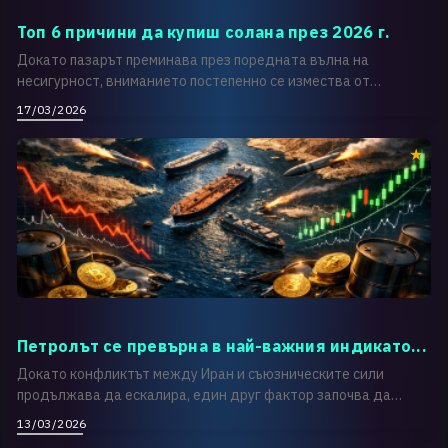
Топ 6 причини да купиш солана през 2026 г.
Докато пазарът преминава през поредната вълна на
несигурност, вниманието постепенно се измества от
краткосрочн...
17/03/2026
Петролът се превърна в най-важния индикато...
Докато конфликтът между Иран и съюзническите сили
продължава да ескалира, един друг фактор започва да
доминира...
13/03/2026