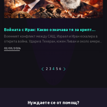
Войната с Иран: Какво означава тя за крипт...
Военният конфликт между САЩ, Израел и Иран ескалира в
открита война. Удари в Техеран, южен Ливан и около амери...
02/03/2026
2
3
4
5
6
Нуждаете се от помощ?