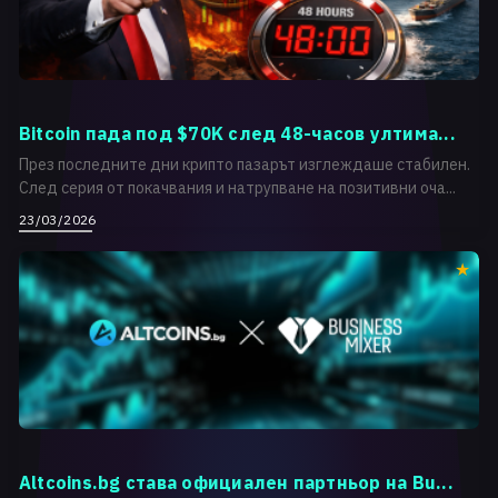
Bitcoin пада под $70K след 48-часов ултима...
През последните дни крипто пазарът изглеждаше стабилен.
След серия от покачвания и натрупване на позитивни оча...
23/03/2026
Altcoins.bg става официален партньор на Bu...