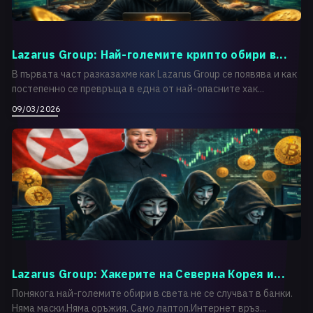
Lazarus Group: Най-големите крипто обири в...
В първата част разказахме как Lazarus Group се появява и как
постепенно се превръща в една от най-опасните хак...
09/03/2026
Lazarus Group: Хакерите на Северна Корея и...
Понякога най-големите обири в света не се случват в банки.
Няма маски.Няма оръжия. Само лаптоп.Интернет връз...