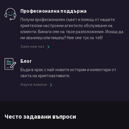
Професионална поддържа
Получи професионален съвет и помощ от нашите
приятелски настроени агенти по обслужване на
клиенти. Винаги сме на твое разположение. Искаш да
ни звъннеш или пишеш? Ние сме тук за теб!
Започни чат
Блог
Бъди в крак с най-новите истории и коментари от
света на криптоактивите.
Научи повече
Често задавани въпроси