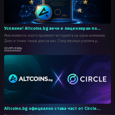
Успяхме! Altcoins.bg вече е лицензиран по...
Има моменти, които променят историята на една компания.
Днес е точно такъв ден за нас. След месеци усилена р...
22/07/2026
Altcoins.bg официално става част от Circle...