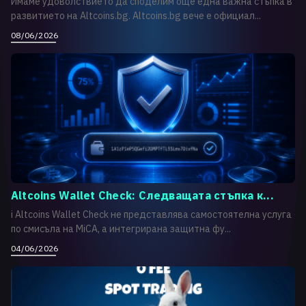
Имаме удоволствието да споделим още една важна стъпка в
развитието на Altcoins.bg. Altcoins.bg вече е официал...
08/06/2026
Altcoins Wallet Check: Следващата стъпка к...
i Altcoins Wallet Check не представлява самостоятелна услуга
по смисъла на MiCA, а интегрирана защитна фу...
04/06/2026