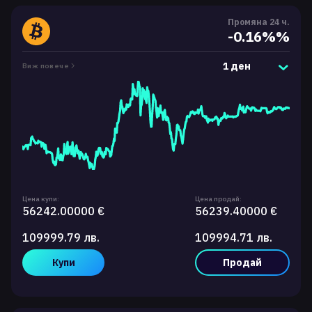
Промяна 24 ч.
-0.16%%
1 ден
Виж повече
Цена купи:
Цена продай:
56242.00000 €
56239.40000 €
109999.79 лв.
109994.71 лв.
Купи
Продай