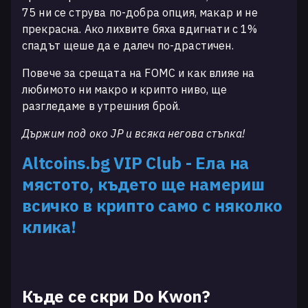
75 ни се струва по-добра опция, макар и не
прекрасна. Ако лихвите бяха вдигнати с 1%
спадът щеше да е далеч по-драстичен.
Повече за срещата на FOMC и как влияе на
любимото ни макро и крипто ниво, ще
разгледаме в утрешния брой.
Държим под око JP и всяка негова стъпка!
Altcoins.bg VIP Club
- Ела на
мястото, където ще намериш
всичко в крипто само с няколко
клика!
Къде се скри Do Kwon?