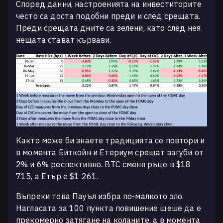
Според данни, настроенията на инвеститорите
често са доста подобни преди и след срещата.
Преди срещата дните са зелени, като след нея
нещата стават кървави.
Както може би знаете традицията се повтори и
в момента Биткойн и Етериум срещат загуби от
2% и 6% респективно. BTC сменя ръце в $18
715, а Етър е $1 261.
Въпреки това Пауъл избра по-малкото зло.
Нагласата за 100 пункта повишение щеше да е
прекомерно затягане на коланите, а в момента