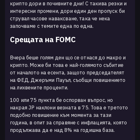
крипто дори в почивните дни! С такива резки и
интересни промени, дори един ден пропуск би
струвал часове наваксване, така че нека
започваме с темите една по една.
Срещата на FOMC
Вчера беше голям ден що се отнася до макро и
крипто. Може би това е най-голямото събитие
от началото на есента, защото председателят
на ФЕД, Джеръми Пауъл, съобщи повишението
на лихвените проценти.
100 или 75 пункта бе оспорван въпрос, но
накрая JP наклони везната в 75. Това е третото
подобно повишение към момента за тази
година, в опит за справяне с инфлацията, която
продължава да е над 8% на годишна база.