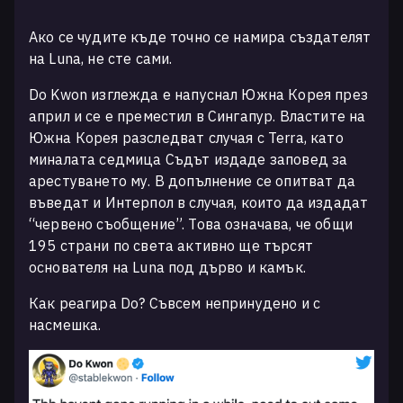
Ако се чудите къде точно се намира създателят
на Luna, не сте сами.
Do Kwon изглежда е напуснал Южна Корея през
април и се е преместил в Сингапур. Властите на
Южна Корея разследват случая с Terra, като
миналата седмица Съдът издаде заповед за
арестуването му. В допълнение се опитват да
въведат и Интерпол в случая, които да издадат
“червено съобщение”. Това означава, че общи
195 страни по света активно ще търсят
основателя на Luna под дърво и камък.
Как реагира Do? Съвсем непринудено и с
насмешка.