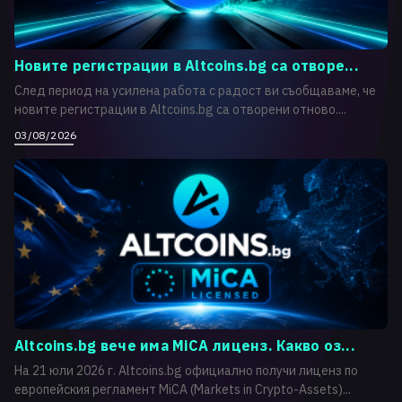
Новите регистрации в Altcoins.bg са отворе...
След период на усилена работа с радост ви съобщаваме, че
новите регистрации в Altcoins.bg са отворени отново....
03/08/2026
Altcoins.bg вече има MiCA лиценз. Какво оз...
На 21 юли 2026 г. Altcoins.bg официално получи лиценз по
европейския регламент MiCA (Markets in Crypto-Assets)...