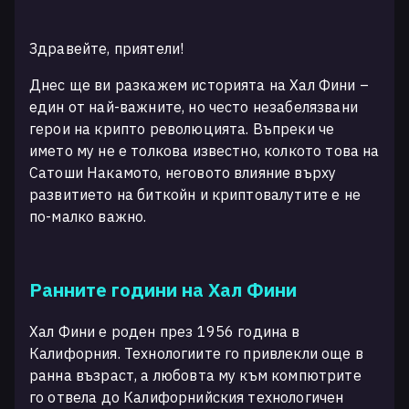
Здравейте, приятели!
Днес ще ви разкажем историята на Хал Фини –
един от най-важните, но често незабелязвани
герои на крипто революцията. Въпреки че
името му не е толкова известно, колкото това на
Сатоши Накамото, неговото влияние върху
развитието на биткойн и криптовалутите е не
по-малко важно.
Ранните години на Хал Фини
Хал Фини е роден през 1956 година в
Калифорния. Технологиите го привлекли още в
ранна възраст, а любовта му към компютрите
го отвела до Калифорнийския технологичен