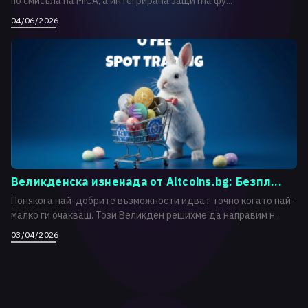
по смисъла на MiCA, а интегрирана защитна фу...
04/06/2026
Великденска изненада от Altcoins.bg: Безпл...
Понякога най-добрите възможности идват точно когато най-
малко ги очакваш. Този Великден решихме да направим н...
03/04/2026