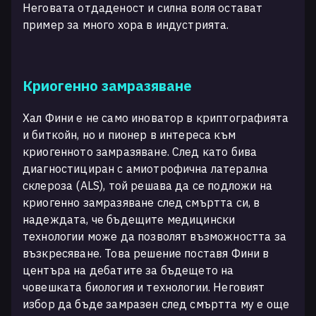
Неговата отдаденост и силна воля остават
пример за много хора в индустрията.
Криогенно замразяване
Хал Фини е не само иноватор в криптографията
и биткойн, но и пионер в интереса към
криогенното замразяване. След като бива
диагностициран с амиотрофична латерална
склероза (ALS), той решава да се подложи на
криогенно замразяване след смъртта си, в
надеждата, че бъдещите медицински
технологии може да позволят възможността за
възкресяване. Това решение поставя Фини в
центъра на дебатите за бъдещето на
човешката биология и технологии. Неговият
избор да бъде замразен след смъртта му е още