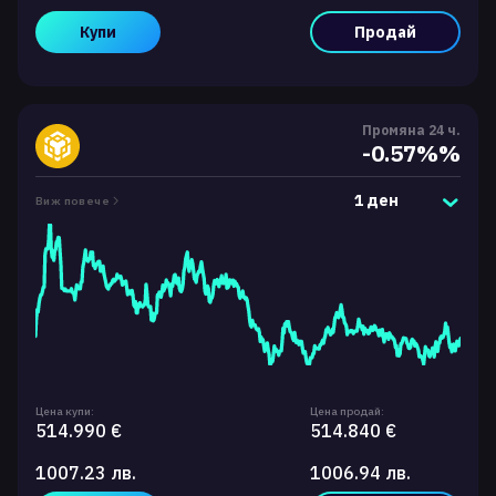
Купи
Продай
Промяна 24 ч.
-0.57%%
1 ден
Виж повече
Цена купи:
Цена продай:
514.990 €
514.840 €
1007.23 лв.
1006.94 лв.