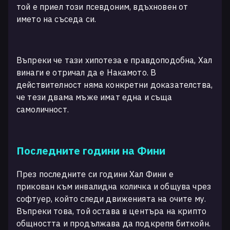
той е приел този псевдоним, вдъхновен от
името на съседа си.
Въпреки че тази хипотеза е правдоподобна, Хал
винаги е отричал да е Накамото. В
действителност няма конкретни доказателства,
че тези двама мъже имат една и съща
самоличност.
Последните години на Фини
През последните си години Хал Фини е
прикован към инвалидна количка и общува чрез
софтуер, който следи движенията на очите му.
Въпреки това, той остава в центъра на крипто
общността и продължава да подкрепя биткойн.