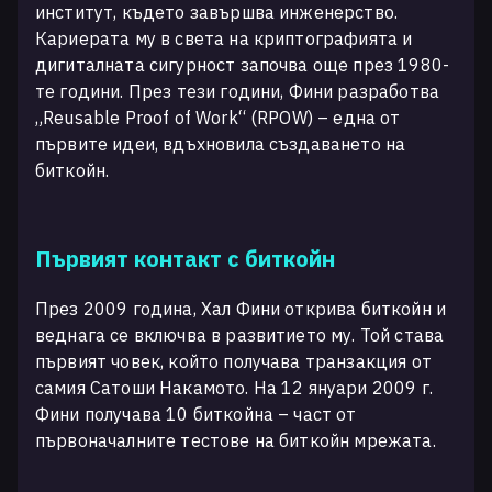
институт, където завършва инженерство.
Кариерата му в света на криптографията и
дигиталната сигурност започва още през 1980-
те години. През тези години, Фини разработва
„Reusable Proof of Work“ (RPOW) – една от
първите идеи, вдъхновила създаването на
биткойн.
Първият контакт с биткойн
През 2009 година, Хал Фини открива биткойн и
веднага се включва в развитието му. Той става
първият човек, който получава транзакция от
самия Сатоши Накамото. На 12 януари 2009 г.
Фини получава 10 биткойна – част от
първоначалните тестове на биткойн мрежата.