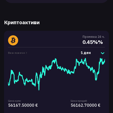
Криптоактиви
Промяна 24 ч.
0.45%%
1 ден
Виж повече
Цена купи:
Цена продай:
56167.50000 €
56162.70000 €