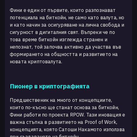
Фини е един от първите, които разпознават
потенциала на биткойн, не само като валута, но
и като начин за осигуряване на лична свобода и
сигурност в дигиталния свят. Въпреки че по
това време биткойн изглежда странен и
непознат, той започва активно да участва във
формирането на общността и развитието на
новата криптовалута.
Пионер в криптографията
Предшественик на много от концепциите,
които по-късно ще станат основа за биткойн,
Фини работи по проекта RPOW. Тази иновация е
важна стъпка в развитието на Proof of Work,
концепцията, която Сатоши Накамото използва
при създаването на биткойн.