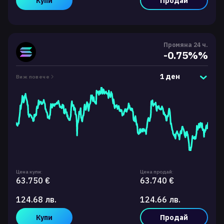
Купи
Продай
Промяна 24 ч.
-0.75%%
1 ден
Виж повече
Цена купи:
Цена продай:
63.750 €
63.740 €
124.68 лв.
124.66 лв.
Купи
Продай