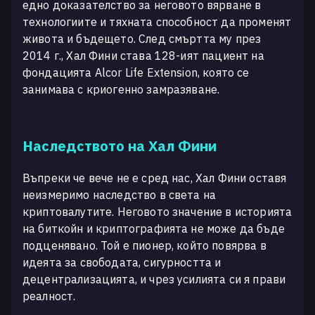
едно доказателство за неговото вярване в
технологиите и тяхната способност да променят
живота и бъдещето. След смъртта му през
2014 г., Хал Фини става 128-ият пациент на
фондацията Alcor Life Extension, която се
занимава с криогенно замразяване.
Наследството на Хал Фини
Въпреки че вече не е сред нас, Хал Фини оставя
неизмеримо наследство в света на
криптовалутите. Неговото значение в историята
на биткойн и криптографията не може да бъде
подценявано. Той е пионер, който повярва в
идеята за свободата, сигурността и
децентрализацията, и чрез усилията си я прави
реалност.