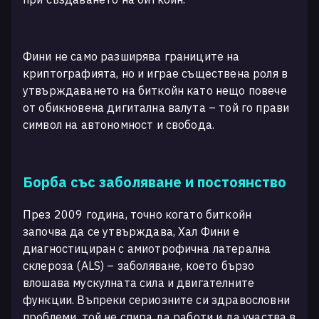
Фини не само разширява границите на
криптографията, но и играе съществена роля в
утвърждаването на биткойн като нещо повече
от обикновена дигитална валута – той го прави
символ на автономност и свобода.
Борба със заболяване и постоянство
През 2009 година, точно когато биткойн
започва да се утвърждава, Хал Фини е
диагностициран с амиотрофична латерална
склероза (ALS) – заболяване, което бързо
влошава мускулната сила и двигателните
функции. Въпреки сериозните си здравословни
проблеми, той не спира да работи и да участва в