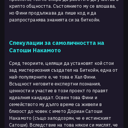
крипто общността. Състоянието му се влошава,
но Фини продължава да пише код и да
разпространява знанията си за биткойн.
Спекулации за самоличността на
Сатоши Накамото
Сред теориите, целящи да установят кой стои
зад мистериозния създател на Биткойн, една от
най-популярните е, че това е Хал Фини.
Всъщност неговите експертни познания,
ценности и участие в този проект го правят
идеалния кандидат. Освен това Фини и
семейството му дълго време са живели в
близост до човек с името Дориан Сатоши
Накамото (също заподозрян, че е истинският
Сатоши). Вследствие на това някои си мислят, че