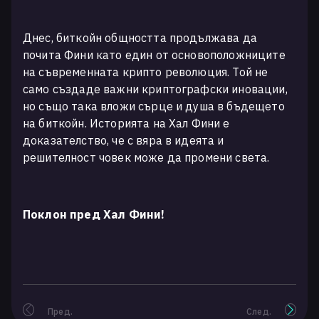
Днес, биткойн общността продължава да
почита Фини като един от основоположниците
на съвременната крипто революция. Той не
само създаде важни криптографски иновации,
но също така вложи сърце и душа в бъдещето
на биткойн. Историята на Хал Фини е
доказателство, че с вяра в идеята и
решителност човек може да промени света.
Поклон пред Хал Фини!
Пред.
След.