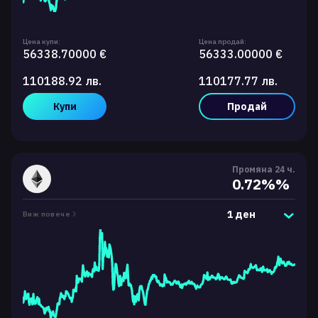
Цена купи:
Цена продай:
56338.70000 €
56333.00000 €
110188.92 лв.
110177.77 лв.
Купи
Продай
Промяна 24 ч.
0.72%%
1 ден
Виж повече