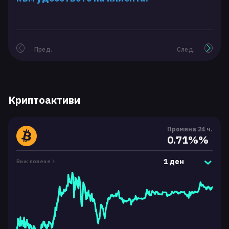
Пред.
След.
Криптоактиви
Промяна 24 ч.
0.71%%
1 ден
Виж повече