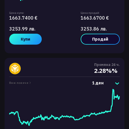
Цена купи:
Цена продай:
1663.7400 €
1663.6700 €
3253.99 лв.
3253.86 лв.
Купи
Продай
Промяна 24 ч.
2.28%%
1 ден
Виж повече