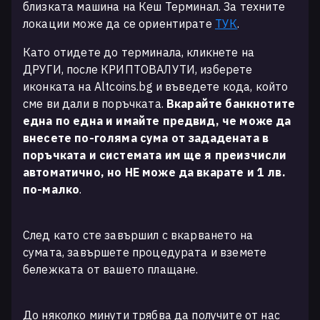
близката машина на Кеш Терминал. За техните
локации може да се ориентирате
ТУК
.
Като отидете до терминала, кликнете на
ДРУГИ, после КРИПТОВАЛУТИ, изберете
иконката на
Altcoins.bg
и въведете кода, който
сме ви дали в поръчката.
Вкарайте банкнотите
една по една и имайте предвид, че може да
внесете по-голяма сума от зададената в
поръчката и системата им ще я преизчисли
автоматично, но НЕ може да вкарате и 1 лв.
по-малко
.
След като сте завършил с вкарването на
сумата, завършете процедурата и вземете
бележката от вашето плащане.
До няколко минути трябва да получите от нас