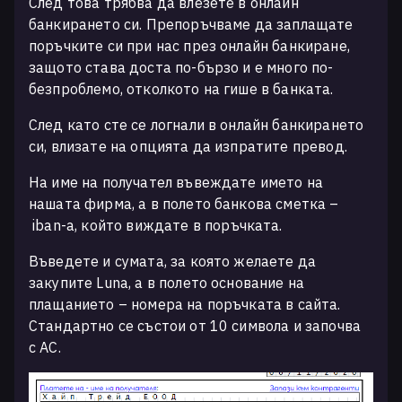
След това трябва да влезете в онлайн
банкирането си. Препоръчваме да заплащате
поръчките си при нас през онлайн банкиране,
защото става доста по-бързо и е много по-
безпроблемо, отколкото на гише в банката.
След като сте се логнали в онлайн банкирането
си, влизате на опцията да изпратите превод.
На име на получател въвеждате името на
нашата фирма, а в полето банкова сметка –
iban-
а, който виждате в поръчката.
Въведете и сумата, за която желаете да
закупите Luna, а в полето основание на
плащанието – номера на поръчката в сайта.
Стандартно се състои от 10 символа и започва
с
AC.