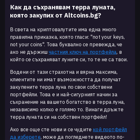
Как да съхранявам терра луната,
която закупих от Altcoins.bg?
В света на криптовалутите има една много
правилна приказка, която гласи: "not your keys,
not your coins". Това буквално се превежда, че
ако не държиш
частния ключ на портфейла
, в
който се съхраняват луните си, то те не са твои.
Водени от тази страхотна и вярна максима,
клиентите ни имат възможността да получат
закупените терра луна по свои собствени
портфейли. Това е и най-сигурният начин за
съхранение на вашето богатство в терра луна,
независимо колко е голямо то. Винаги дръжте
терра луната си на собствен портфейл!
Ако все още сте нови и се чудите
кой портфейл
да изберете
, може да погледнете видеото по-