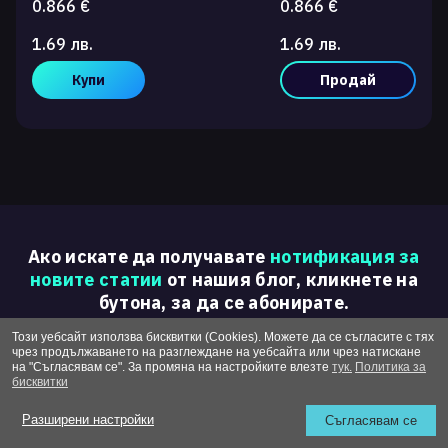
0.866 €
0.866 €
1.69 лв.
1.69 лв.
Купи
Продай
Ако искате да получавате
нотификация за
новите статии
от нашия блог, кликнете на
бутона, за да се абонирате.
Този уебсайт използва бисквитки (Cookies). Можете да се съгласите с тях
чрез продължаването на разглеждане на уебсайта или чрез натискане
Абонирай се
на "Съгласявам се". За промяна на настройките влезте
тук.
Политика за
бисквитки
Разширени настройки
Съгласявам се