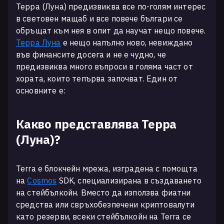
Терра (Луна) предизвиква все по-голям интерес
в световен мащаб и все повече българи се
обръщат към нея в опит да научат нещо повече.
Терра Луна
е нещо напълно ново, невиждано
във финансите досега и не е чудно, че
предизвиква много въпроси в голяма част от
хората, които тепърва започват. Един от
основните е:
Какво представлява Терра
(Луна)?
Terra е блокчейн мрежа, изградена с помощта
на
Cosmos
SDK, специализирана в създаването
на стейбълкойн. Вместо да използва фиатни
средства или свръхобезпечени криптовалути
като резерви, всеки стейбълкойн на Terra се