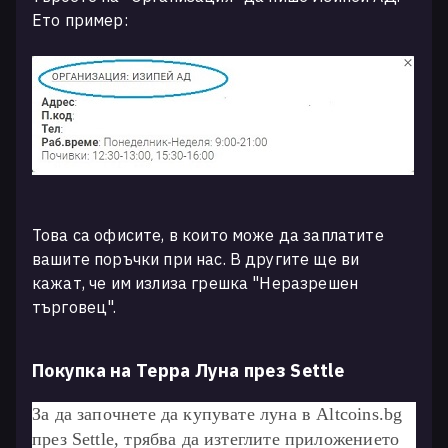
Ето пример:
Това са офисите, в които може да заплатите
вашите поръчки при нас. В другите ще ви
кажат, че им излиза грешка "Неразрешен
търговец".
Покупка на Терра Луна през Settle
За да започнете да купувате луна в Altcoins.bg
през Settle, трябва да изтеглите приложението