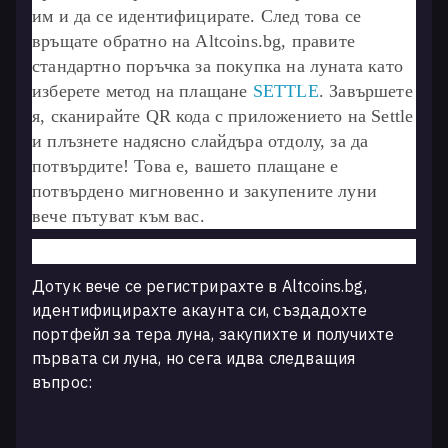
им и да се идентифицирате. След това се
връщате обратно на Altcoins.bg, правите
стандартно поръчка за покупка на луната като
изберете метод на плащане
SETTLE
. Завършете
я, сканирайте QR кода с приложението на Settle
и плъзнете надясно слайдъра отдолу, за да
потвърдите! Това е, вашето плащане е
потвърдено мигновенно и закупените луни
вече пътуват към вас.
Дотук вече се регистрирахте в Altcoins.bg,
идентифицирахте акаунта си, създадохте
портфейл за тера луна, закупихте и получихте
първата си луна, но сега идва следващия
въпрос: