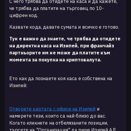
С него трябва да отидете на каса и да кажете,
че трябва да платите на търговец по 10-
цифрен код.
Казвате кода, давате сумата и всичко е готово.
Тук е важно да знаете, че трябва да отидете
на директна каса на Изипей, при франчайз
партньорите им не може да платите към
момента за покупка на криптовалута.
Ето как да познаете коя каса е собствена на
Изипей:
Отворете картата с офиси на Изипей
и
намерете тези, които са най-близо до вас.
Когато кликнете на отбелязаните позиции,
търсете на "Организация" да пише Изипей АД.