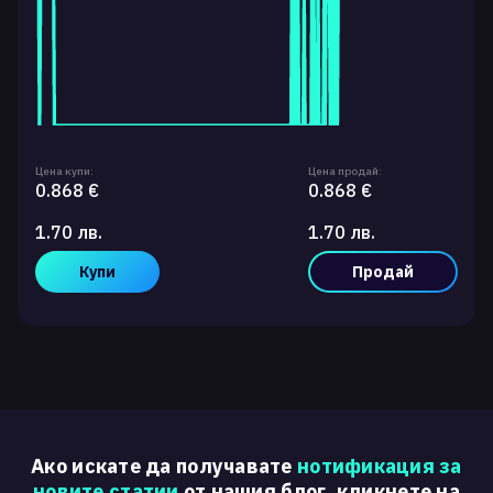
Цена купи:
Цена продай:
0.868 €
0.868 €
1.70 лв.
1.70 лв.
Купи
Продай
Ако искате да получавате
нотификация за
новите статии
от нашия блог, кликнете на