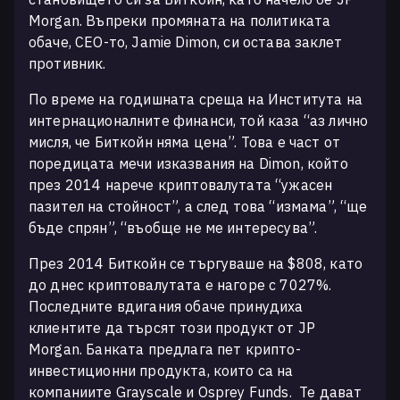
Morgan. Въпреки промяната на политиката
обаче, CEO-то, Jamie Dimon, си остава заклет
противник.
По време на годишната среща на Института на
интернационалните финанси, той каза “аз лично
мисля, че Биткойн няма цена”. Това е част от
поредицата мечи изказвания на Dimon, който
през 2014 нарече криптовалутата “ужасен
пазител на стойност”, а след това “измама”, “ще
бъде спрян”, “въобще не ме интересува”.
През 2014 Биткойн се търгуваше на $808, като
до днес криптовалутата е нагоре с 7027%.
Последните вдигания обаче принудиха
клиентите да търсят този продукт от JP
Morgan. Банката предлага пет крипто-
инвестиционни продукта, които са на
компаниите Grayscale и Osprey Funds. Те дават