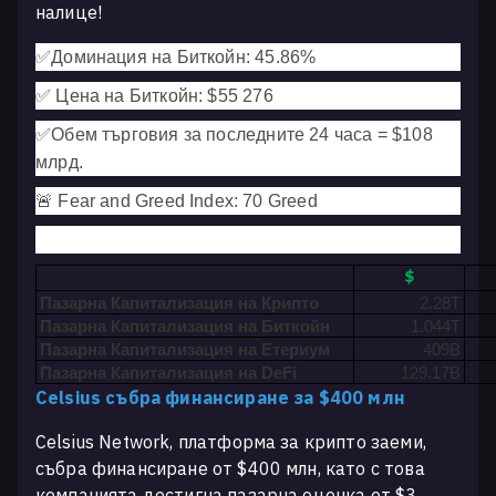
налице!
✅
Доминация на Биткойн: 45.86
%
✅
Цена на Биткойн: $55 276
✅
Обем търговия за последните 24 часа = $108
млрд.
🚨 Fear and Greed Index: 70 Greed
$
Пазарна Капитализация на Крипто
2.28T
Пазарна Капитализация на Биткойн
1.044T
Пазарна Капитализация на Етериум
409B
Пазарна Капитализация на DeFi
129.17B
Celsius събра финансиране за $400 млн
Celsius Network, платформа за крипто заеми,
събра финансиране от $400 млн, като с това
компанията достигна пазарна оценка от $3