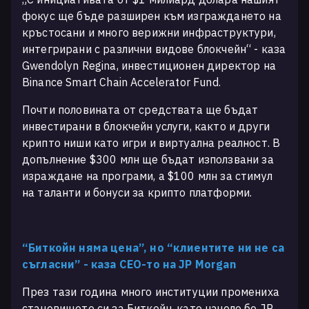
фокус ще бъде разширен към изграждането на
кръстосани и много верижни инфраструктури,
интегрирани с различни видове блокчейн“ - каза
Gwendolyn Regina, инвестиционен директор на
Binance Smart Chain Accelerator Fund.
Почти половината от средствата ще бъдат
инвестирани в блокчейн услуги, както и други
крипто ниши като игри и виртуална реалност. В
допълнение $300 млн ще бъдат използвани за
израждане на програми, а $100 млн за стимул
на таланти и бонуси за крипто платформи.
“Биткойн няма цена”, но “клиентите ни не са
съгласни” - каза CEO-то на JP Morgan
През тази година много институции промениха
становището си за Биткойн, като начело бе JP