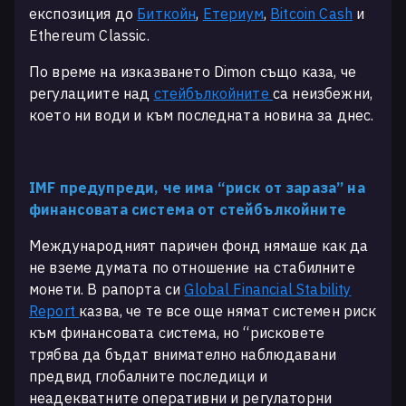
експозиция до
Биткойн
,
Етериум
,
Bitcoin Cash
и
Ethereum Classic.
По време на изказването Dimon също каза, че
регулациите над
стейбълкойните
са неизбежни,
което ни води и към последната новина за днес.
IMF предупреди, че има “риск от зараза” на
финансовата система от стейбълкойните
Международният паричен фонд нямаше как да
не вземе думата по отношение на стабилните
монети. В рапорта си
Global Financial Stability
Report
казва, че те все още нямат системен риск
към финансовата система, но “рисковете
трябва да бъдат внимателно наблюдавани
предвид глобалните последици и
неадекватните оперативни и регулаторни