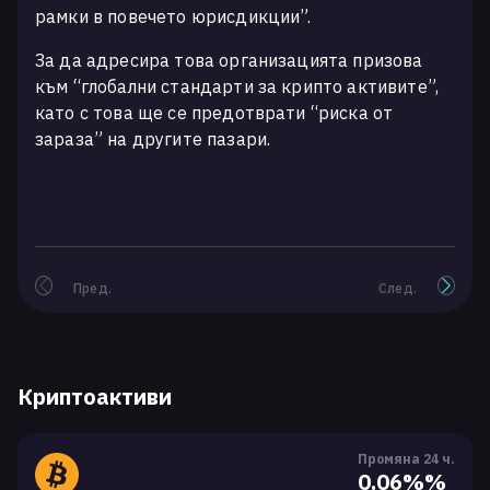
рамки в повечето юрисдикции”.
За да адресира това организацията призова
към “глобални стандарти за крипто активите”,
като с това ще се предотврати “риска от
зараза” на другите пазари.
Пред.
След.
Криптоактиви
Промяна 24 ч.
0.06%%