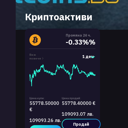
Криптоактиви
Промяна 24 ч.
-0.33%%
Виж
1 ден
повече
Цена купи:
Цена продай:
55778.50000
55778.40000 €
€
109093.07 лв.
109093.26 лв.
Продай