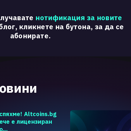
олучавате
нотификация за новите
лог, кликнете на бутона, за да се
абонирате.
новини
спяхме! Altcoins.bg
ече е лицензиран
о...