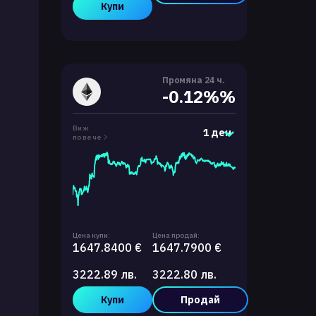
Купи
Промяна 24 ч.
-0.12%%
Виж
1 ден
повече
Цена купи:
Цена продай:
1647.8400 €
1647.7900 €
3222.89 лв.
3222.80 лв.
Купи
Продай