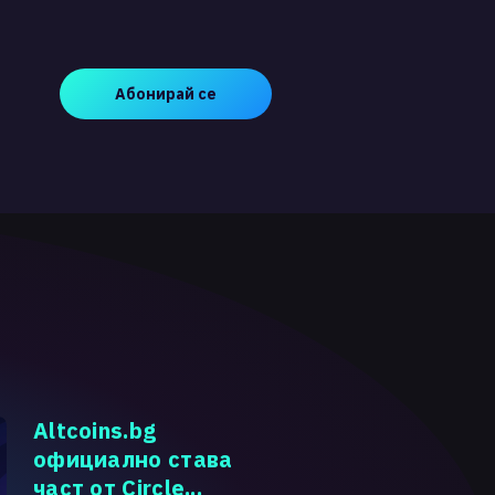
Абонирай се
Altcoins.bg
официално става
част от Circle...