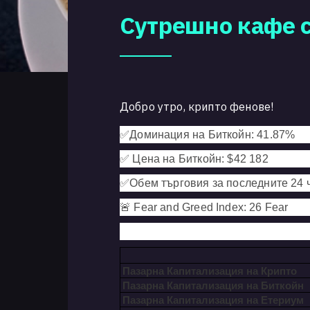
Сутрешно кафе с 
Добро утро, крипто фенове!
✅
Доминация на Биткойн: 41.87
%
✅
Цена на Биткойн: $42 182
✅
Обем търговия за последните 24 
🚨 Fear and Greed Index: 26 Fear
Пазарна Капитализация на Крипто
Пазарна Капитализация на Биткойн
Пазарна Капитализация на Етериум