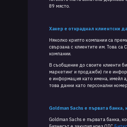
89 място.
Хакер е откраднал клиентски дан
Няколко крипто компании са преми
свързана с клиентите им. Това са Ci
компании.
В съобщение до своите клиенти би
маркетинг и продажби) ги е инфор
е информация като имена, имейл 
това данни като персонални номе
Goldman Sachs е първата банка,
Goldman Sachs е първата банка, ко
Бизнесът е закупил чрез OTC
Битк