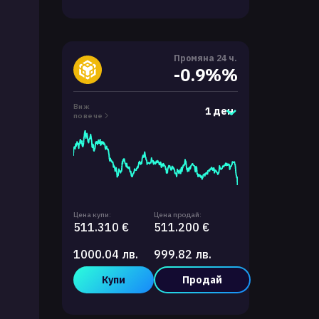
Промяна 24 ч.
-0.9%%
Виж
1 ден
повече
Цена купи:
Цена продай:
511.310 €
511.200 €
1000.04 лв.
999.82 лв.
Купи
Продай