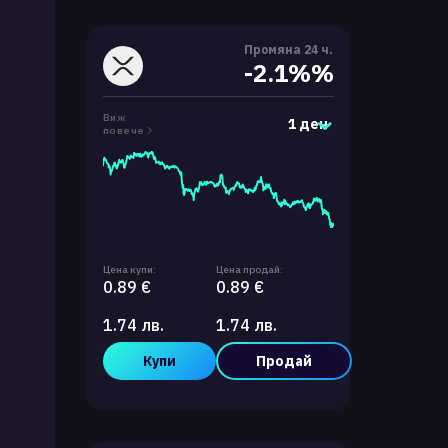
Промяна 24 ч.
-2.1%%
Виж
1 ден
повече
Цена купи:
Цена продай:
0.89 €
0.89 €
1.74 лв.
1.74 лв.
Купи
Продай