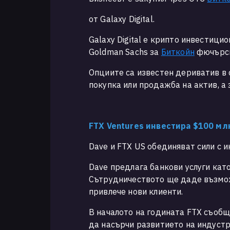
от Galaxy Digital.
Galaxy Digital e крипто инвестици
Goldman Sachs за
Биткойн
фючърс
Опциите са известен дериватив в 
покупка или продажба на актив, а
FTX Ventures инвестира $100 м
Dave и FTX US обединяват сили с и
Dave предлага банкови услуги кат
Сътрудничеството ще даде възможн
привлече нови клиенти.
В началото на годината FTX съобщи
да насърчи развитието на индуст