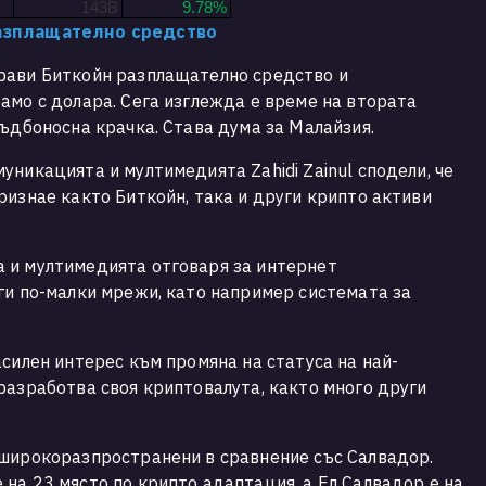
143B
9.78%
разплащателно средство
рави Биткойн разплащателно средство и
амо с долара. Сега изглежда е време на втората
съдбоносна крачка. Става дума за Малайзия.
уникацията и мултимедията Zahidi Zainul сподели, че
ризнае както Биткойн, така и други крипто активи
 и мултимедията отговаря за интернет
ги по-малки мрежи, като например системата за
асилен интерес към промяна на статуса на най-
разработва своя криптовалута, както много други
-широкоразпространени в сравнение със Салвадор.
на 23 място по крипто адаптация, а Ел Салвадор е на