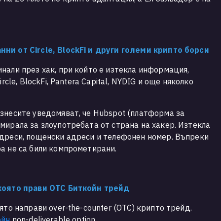
ни от Circle, BlockFi и други големи крипто борси
нали през хак, при който е изтекла информация,
rcle, BlockFi, Pantera Capital, NYDIG и още няколко
знесите уведомяват, че Hubspot (платформа за
мирала за злоупотребата от страна на хакер. Изтекла
адреси, пощенски адреси и телефонен номер. Въпреки
ра не са били компрометирани.
 която прави OTC Биткойн трейд
ято направи over-the-counter (OTC) крипто трейд.
ойн
non-deliverable option