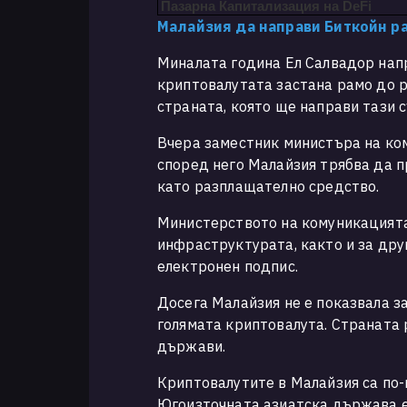
Пазарна Капитализация на DeFi
Малайзия да направи Биткойн 
Миналата година Ел Салвадор нап
криптовалутата застана рамо до р
страната, която ще направи тази 
Вчера заместник министъра на ком
според него Малайзия трябва да п
като разплащателно средство.
Министерството на комуникацията
инфраструктурата, както и за дру
електронен подпис.
Досега Малайзия не е показвала з
голямата криптовалута. Страната 
държави.
Криптовалутите в Малайзия са по
Югоизточната азиатска държава е 