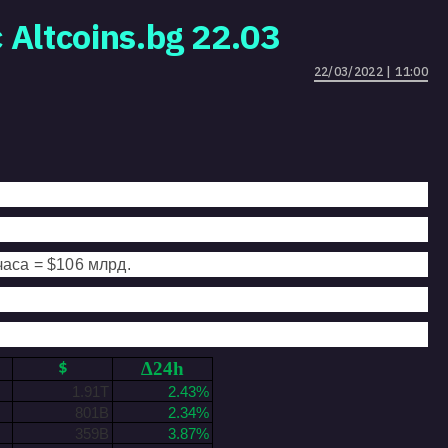
Altcoins.bg 22.03
22/03/2022 | 11:00
часа = $106
млрд.
∆24h
$
1.91T
2.43%
801B
2.34%
359B
3.87%