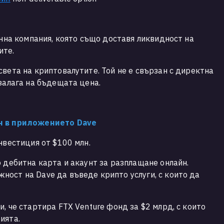
онна компания, която също доставя ликвидност на
ите.
света на криптовалутите. Той не е свързан с директна
 залага на бъдещата цена.
лн в приложението Dave
нвестиция от $100 млн.
о дебитна карта и акаунт за разплащане онлайн.
ост на Dave да въведе крипто услуги, с които да
, че стартира FTX Venture фонд за $2 млрд, с които
рията.