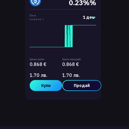
0.23%%
Виж
1 ден
повече
Цена купи:
Цена продай:
0.868 €
0.868 €
1.70 лв.
1.70 лв.
Купи
Продай