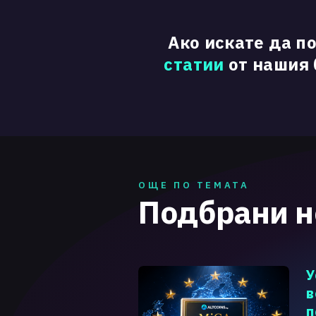
Ако искате да п
статии
от нашия б
ОЩЕ ПО ТЕМАТА
Подбрани 
У
в
п