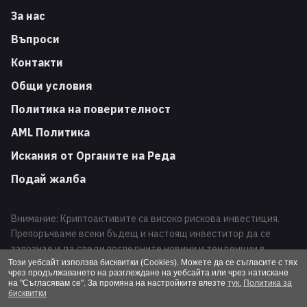
За нас
Въпроси
Контакти
Общи условия
Политика на поверителност
AML Политика
Искания от Органите на Реда
Подай жалба
Внимание: Криптоактивите са високо рискова инвестиция.
Препоръчваме всеки бъдещ и настоящ инвеститор да се
запознае и да следи последните новини и тенденции в
развитието на този вид финансови инструменти. Търговията
Този уебсайт използва бисквитки (Cookies). Можете да се съгласите с тях
чрез продължаването на разглеждане на уебсайта или чрез натискане
с криптоактиви може да доведе до загуба на Вашата
на "Съгласявам се". За промяна на настройките влезте
тук.
Политика за
инвестиция.
бисквитки