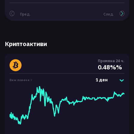
Пред.
След.
Криптоактиви
Промяна 24 ч.
0.48%%
1 ден
Виж повече