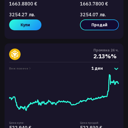
1663.8800 €
1663.7800 €
3254.27 лв.
3254.07 лв.
Купи
Продай
Промяна 24 ч.
2.13%%
1 ден
Виж повече
Цена купи:
Цена продай:
522.940 €
522.930 €