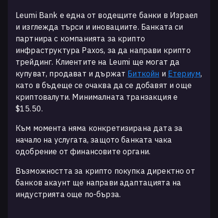
Leumi Bank е една от водещите банки в Израел
и изглежда търси и иновациите. Банката си
партнира с компанията за крипто
инфраструктура Paxos, за да направи крипто
трейдинг. Клиентите на Leumi ще могат да
купуват, продават и държат
Биткойн
и
Етериум
,
като в бъдеще се очаква да се добавят и още
криптовалути. Минималната транзакция е
$15.50.
Към момента няма конкретизирана дата за
начало на услугата, защото банката чака
одобрение от финансовите органи.
Възможността за крипто покупка директно от
банков акаунт ще направи адаптацията на
индустрията още по-бърза.