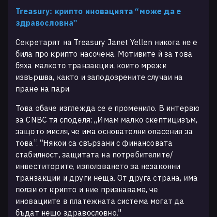
Treasury: крипто иновацията “може да е
здравословна”
Секретарят на Treasury Janet Yellen никога не е
била про крипто насочена. Мотивите ѝ за това
бяха малкото транзакции, които мрежи
извършва, както и заподозрените случаи на
пране на пари.
Това обаче изглежда се е променило. В интервю
за CNBC тя споделя: „Имам малко скептицизъм,
защото мисля, че има основателни опасения за
това“. “Някои са свързани с финансовата
стабилност, защитата на потребителите/
инвеститорите, използването за незаконни
транзакции и други неща. От друга страна, има
ползи от крипто и ние признаваме, че
иновациите в платежната система могат да
бъдат нещо здравословно."