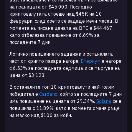
на границата от $45 000. Последно
криптовалутата стоеше над $45К на 10
февруари, след което се зададе мечи месец. В
момента на писане цената на BTC е $44 467,
като отбелязва повишение от 6.69% за
последните 7 дни.
Логично повишението задвижи и останалата
част от крипто пазара нагоре.
Етериум
е нагоре
с 6.53% за последната седмица и се търгува на
цена от $3 123.
В останалите топ 10 криптовалути най-голям
победител е
Cardano
, който за последните 7 дни
има повишение на цената от 29.34%.
Solana
се е
повишила с 11.89%, като в момента сменя ръце
на малко над $100 за койн.