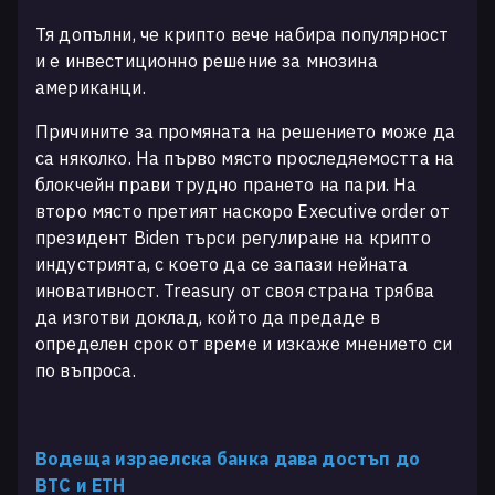
Тя допълни, че крипто вече набира популярност
и е инвестиционно решение за мнозина
американци.
Причините за промяната на решението може да
са няколко. На първо място проследяемостта на
блокчейн прави трудно прането на пари. На
второ място претият наскоро Executive order от
президент Biden търси регулиране на крипто
индустрията, с което да се запази нейната
иновативност. Treasury от своя страна трябва
да изготви доклад, който да предаде в
определен срок от време и изкаже мнението си
по въпроса.
Водеща израелска банка дава достъп до
BTC и ETH