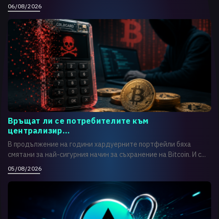
06/08/2026
Връщат ли се потребителите към
централизир...
В продължение на години хардуерните портфейли бяха
смятани за най-сигурния начин за съхранение на Bitcoin. И с...
05/08/2026