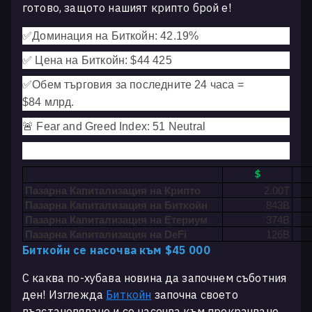
готово, защото нашият крипто брой е!
✅
Доминация на Биткойн: 42.19
%
✅
Цена на Биткойн: $44 425
✅
Обем търговия за последните 24 часа =
$84
млрд.
🚨 Fear and Greed Index: 51 Neutral
$
Пазарна Капитализация на Крипто
2.00T
Пазарна Капитализация на Биткойн
843B
Пазарна Капитализация на Етериум
374B
Пазарна Капитализация на DeFi
126B
Биткойн се насочва към $45 000
С каква по-хубава новина да започнем съботния
ден! Изглежда
Биткойн
започна своето
възстановяване и се насочва към прекрачване