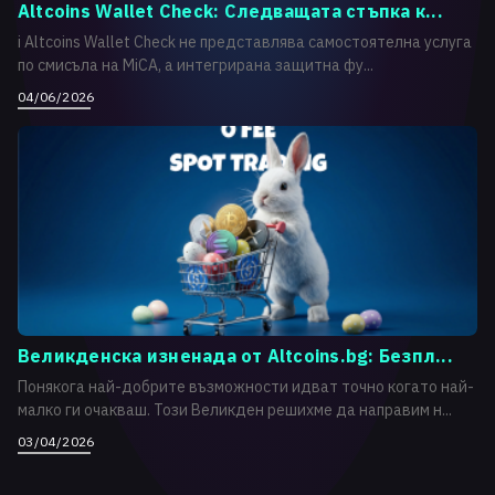
Altcoins Wallet Check: Следващата стъпка к...
i Altcoins Wallet Check не представлява самостоятелна услуга
по смисъла на MiCA, а интегрирана защитна фу...
04/06/2026
Великденска изненада от Altcoins.bg: Безпл...
Понякога най-добрите възможности идват точно когато най-
малко ги очакваш. Този Великден решихме да направим н...
03/04/2026