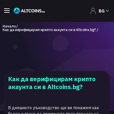
BG
Начало
Как да верифицирам крипто акаунта си в Altcoins.bg?
Как да верифицирам крипто
акаунта си в Altcoins.bg?
В днешното ръководство ще ви покажем как
бързо и лесно да преминете през процеса на