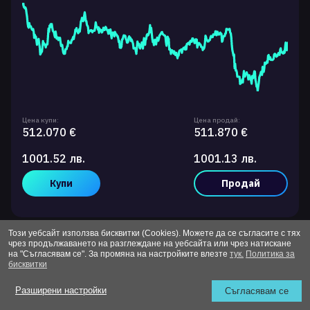
Цена купи:
Цена продай:
512.070 €
511.870 €
1001.52 лв.
1001.13 лв.
Купи
Продай
Този уебсайт използва бисквитки (Cookies). Можете да се съгласите с тях
чрез продължаването на разглеждане на уебсайта или чрез натискане
Промяна 24 ч.
на "Съгласявам се". За промяна на настройките влезте
тук.
Политика за
-1.31%%
бисквитки
1 ден
Виж повече
Разширени настройки
Съгласявам се