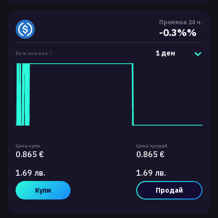
Промяна 24 ч.
-0.3%%
1 ден
Виж повече
Цена купи:
Цена продай:
0.865 €
0.865 €
1.69 лв.
1.69 лв.
Купи
Продай