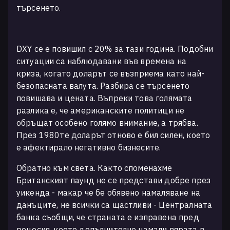
търсенето.
DXY се е повишил с 20% за тази година. Подобни
ситуации са наблюдавани във времена на
криза, когато доларът се възприема като най-
безопасната валута. Разбира се търсенето
повишава и цената. Въпреки това голямата
разлика е, че американските политици не
обръщат особено голямо внимание, а трябва.
През 1980те доларът отново е бил силен, което
е афектирало негативно бизнесите.
Обратно към света. Както споменахме
Британският паунд не се представи добре през
уикенда - макар че бе обявено намаляване на
данъците, не всички са щастливи - Централната
банка съобщи, че страната е изправена пред
рецесия, което допълнително намали вярата в