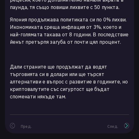
паунда, тя също повиши лихвите с 50 пункта.
Япония продължава политиката си по 0% лихви.
Икономиката среща инфлация от 3%, което и
най-голямата такава от 8 години. В последствие
йенът претърпя загуба от почти цял процент.
Дали страните ще продължат да водят
търговията си в долари или ще търсят
алтернативи e въпрос с развитие в годините, но
криптовалутите със сигуртост ще бъдат
споменати някъде там.
Пред.
След.