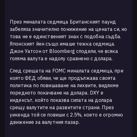
През миналата седмица Британският паунд
забеляза значително понижение на цената си, но
това не е единственият знак с подобна съдба.
Японският йен също имаше тежка седмица.
Джон Уатсон от Bloomberg сподели, че всяка
голяма валута е надолу сравнено с долара.
След срещата на FOMC миналата седмица, при
която ФЕД обяви, че ще продължава своята
политика по повишаване на лихвите, видяхме
поредното покачване на долара. DXY e
индексът, който показва силата на долара
срещу валутите на развитите страни. През
уикенда той се повиши с 2.5%, което е огромно
движение за валутния пазар.