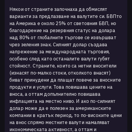
Някои от страните започнаха да обмислят
варианти за предпазване на валутите си. БВПто
на Америка е около 25% от световния БВП, но
благодарение на резервния статус на долара
над 80% от глобалните търгове се извършват
чрез зеления знак. Силният долар създава
напрежение за международната търговия,
особено след като останалите валути губят
стойност. Страните, които са нетни вносители
(изнасят по-малко стоки, отколкото внасят)
биват принудени да плащат повече за вносните
продукти и услуги. Това повишава цените на
вноса, а оттам допълнително повишава
инфлацията на местно ниво. И ако по-силният
долар може да е полезен за американските
компании в кратък период, то по-високите цени
на внос спрямо местните валути намаляват
икономическата активност, а оттам и