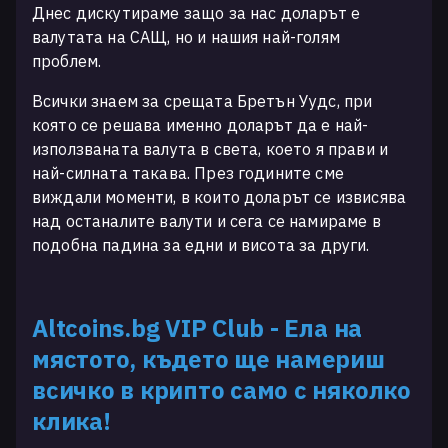
Днес дискутираме защо за нас доларът е
валутата на САЩ, но и нашия най-голям
проблем.
Всички знаем за срещата Бретън Уудс, при
която се решава именно доларът да е най-
използваната валута в света, което я прави и
най-силната такава. През годините сме
виждали моменти, в които доларът се извисява
над останалите валути и сега се намираме в
подобна падина за едни и висота за други.
Altcoins.bg VIP Club
- Ела на
мястото, където ще намериш
всичко в крипто само с няколко
клика!