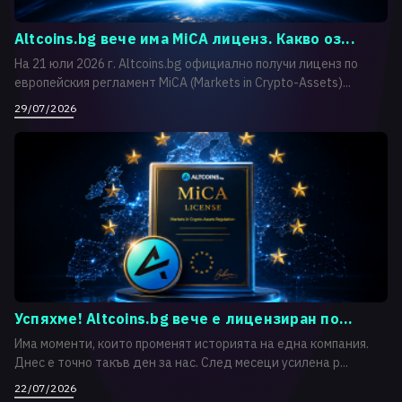
Altcoins.bg вече има MiCA лиценз. Какво оз...
На 21 юли 2026 г. Altcoins.bg официално получи лиценз по
европейския регламент MiCA (Markets in Crypto-Assets)...
29/07/2026
Успяхме! Altcoins.bg вече е лицензиран по...
Има моменти, които променят историята на една компания.
Днес е точно такъв ден за нас. След месеци усилена р...
22/07/2026