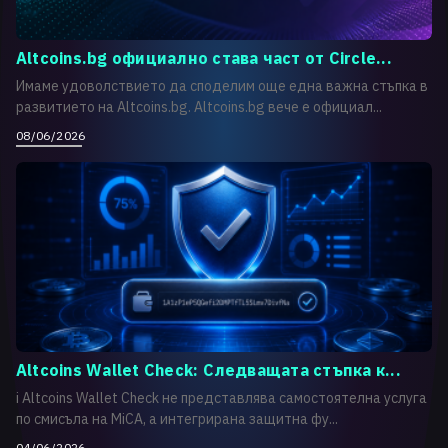
Altcoins.bg официално става част от Circle...
Имаме удоволствието да споделим още една важна стъпка в
развитието на Altcoins.bg. Altcoins.bg вече е официал...
08/06/2026
Altcoins Wallet Check: Следващата стъпка к...
i Altcoins Wallet Check не представлява самостоятелна услуга
по смисъла на MiCA, а интегрирана защитна фу...
04/06/2026