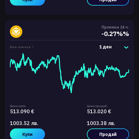
Промяна 24 ч.
-0.27%%
1 ден
Виж повече
Цена купи:
Цена продай:
513.090 €
513.020 €
1003.52 лв.
1003.38 лв.
Купи
Продай