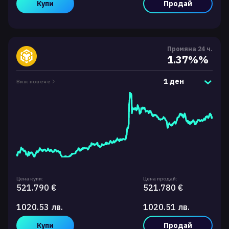
Купи
Продай
Промяна 24 ч.
1.37%%
1 ден
Виж повече
Цена купи:
Цена продай:
521.790 €
521.780 €
1020.53 лв.
1020.51 лв.
Купи
Продай