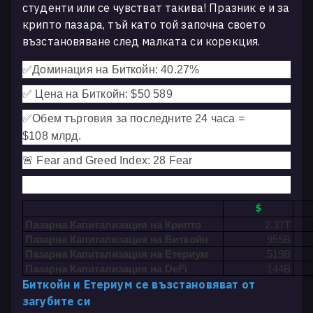
студенти или се чувстват такива! Празник е и за
крипто пазара, тъй като той започна своето
възстановяване след малката си корекция.
✅
Доминация на Биткойн: 40.27
%
✅
Цена на Биткойн: $50 589
✅
Обем търговия за последните 24 часа =
$108
млрд.
🚨 Fear and Greed Index: 28 Fear
$
Пазарна Капитализация на Крипто
2.37T
Пазарна Капитализация на Биткойн
955B
Пазарна Капитализация на Етериум
519B
Пазарна Капитализация на DeFi
144B
Биткойн и Етериум се възстановяват от
загубите си