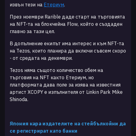
извън тези на
Етериум
.
През ноември Rarible даде старт на търговията
на NFT-та на блокчейна Flow, който е създаден
главно за тази цел.
В допълнение екипът има интерес и към NFT-та
на Tezos, които планира да включи съвсем скоро
- от средата на декември.
Tezos няма същото количество обем на
търговия на NFT както Етериум, но
платформата дава поле за изява на известния
артист XCOPY е изпълнителя от Linkin Park Mike
Shinoda.
Япония кара издателите на стейбълкойни да
се регистрират като банки