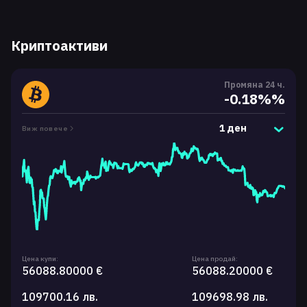
Криптоактиви
Промяна 24 ч.
-0.18%%
1 ден
Виж повече
Цена купи:
Цена продай:
56088.80000 €
56088.20000 €
109700.16 лв.
109698.98 лв.