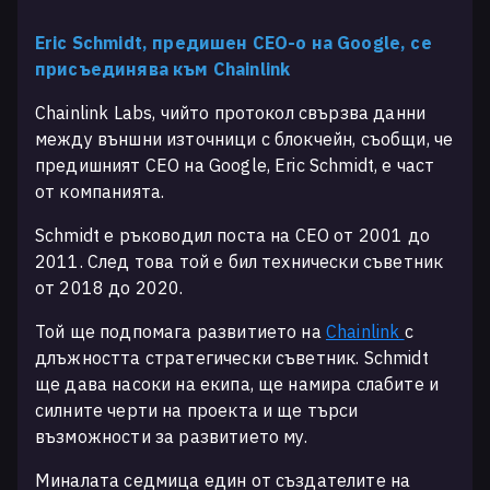
Eric Schmidt, предишен CEO-о на Google, се
присъединява към Chainlink
Chainlink Labs, чийто протокол свързва данни
между външни източници с блокчейн, съобщи, че
предишният CEO на Google, Eric Schmidt, е част
от компанията.
Schmidt е ръководил поста на CEO от 2001 до
2011. След това той е бил технически съветник
от 2018 до 2020.
Той ще подпомага развитието на
Chainlink
с
длъжността стратегически съветник. Schmidt
ще дава насоки на екипа, ще намира слабите и
силните черти на проекта и ще търси
възможности за развитието му.
Миналата седмица един от създателите на