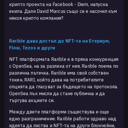
крипто проекта на Facebook - Diem, напусна
екипа. Дали David Marcus също се е насочил към
някоя крипто компания?
Rarible дава достъп до NFT-та на Етериум,
Flow, Tezos и други
NFT платформата Rarible е в пряка конкуренция
с OpenSea, на за разлика от нея, Rarible поема по
различна пътечка. Rarible има свой собствен
токен, RARI, който дава на потребителите
опцията да гласуват за бъдещето на протокола.
OpenSea пък мисли да стане публична и да
търгува акциите си.
Между двете платформи съществува и още
едно разграничение. Rarible работи здраво над
идеята да листва и NFT-та на други блокчейни,