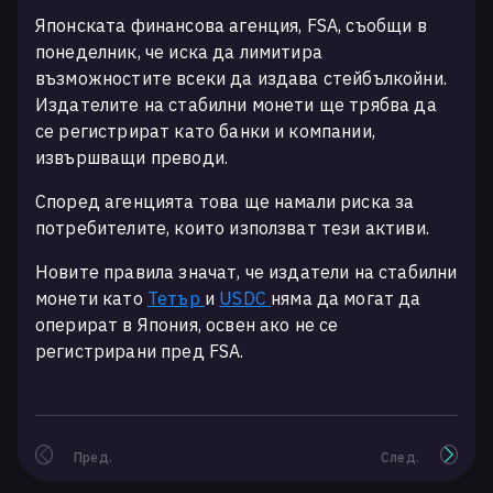
Японската финансова агенция, FSA, съобщи в
понеделник, че иска да лимитира
възможностите всеки да издава стейбълкойни.
Издателите на стабилни монети ще трябва да
се регистрират като банки и компании,
извършващи преводи.
Според агенцията това ще намали риска за
потребителите, които използват тези активи.
Новите правила значат, че издатели на стабилни
монети като
Тетър
и
USDC
няма да могат да
оперират в Япония, освен ако не се
регистрирани пред FSA.
Пред.
След.