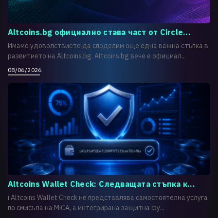
Altcoins.bg официално става част от Circle...
Имаме удоволствието да споделим още една важна стъпка в
развитието на Altcoins.bg. Altcoins.bg вече е официал...
08/06/2026
Altcoins Wallet Check: Следващата стъпка к...
i Altcoins Wallet Check не представлява самостоятелна услуга
по смисъла на MiCA, а интегрирана защитна фу...