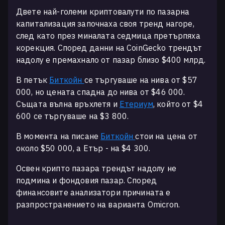
Двете най-големи криптовалути по пазарна
капитализация започнаха своя тренд нагоре,
след като през миналата седмица претърпяха
корекция. Според данни на CoinGecko трендът
надолу е премахнало от пазар близо $400 млрд.
В петък
Биткойн
се търгуваше на нива от $57
000, но цената спадна до нива от $46 000.
Същата вълна връхлетя и
Етериум
, който от $4
600 се търгуваше на $3 800.
В момента на писане
Биткойн
стои на цена от
около $50 000, а Етър - на $4 300.
Освен крипто пазара трендът надолу не
подмина и фондовия пазар. Според
финансовите анализатори причината e
разпространението на варианта Omicron.