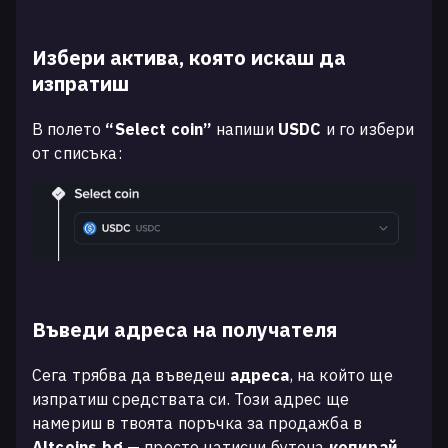
Избери актива, която искаш да
изпратиш
В полето
“Select coin”
напиши
USDC
и го избери
от списъка:
Въведи адреса на получателя
Сега трябва да въведеш
адреса
, на който ще
изпратиш средствата си. Този адрес ще
намериш в твоята поръчка за продажба в
Altcoins.bg
— просто натисни бутона
копирай