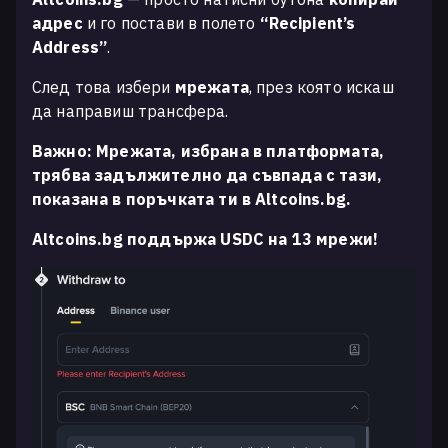
адрес
и го постави в полето
“Recipient’s
Address”
.
След това избери
мрежата
, през която искаш
да направиш трансфера.
Важно: Мрежата, избрана в платформата,
трябва задължително да съвпада с тази,
показана в поръчката ти в Altcoins.bg.
Altcoins.bg поддържа USDC на 13 мрежи!