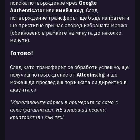
поиска потвърждение чрез
Google
Authenticator
или
имейл код
. След
потвърждение трансферът ще бъде изпратен и
ще пристигне при нас според избраната мрежа
(обикновено в рамките на минута до няколко
минути).
Готово!
След като трансферът се обработи успешно, ще
получиш потвърждение от
Altcoins.bg
и ще
можеш да проследиш поръчката си директно в
акаунта си.
*Използваните адреси в примерите са само с
илюстративна цел. НЕ изпращай реална
криптоактиви към тях!