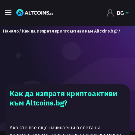
BG
Начало
Как да изпратя криптоактиви към Altcoins.bg?
Как да изпратя криптоактиви
към Altcoins.bg?
Ако сте все още начинаещи в света на
криптоактивите, това е един съвсем нормален