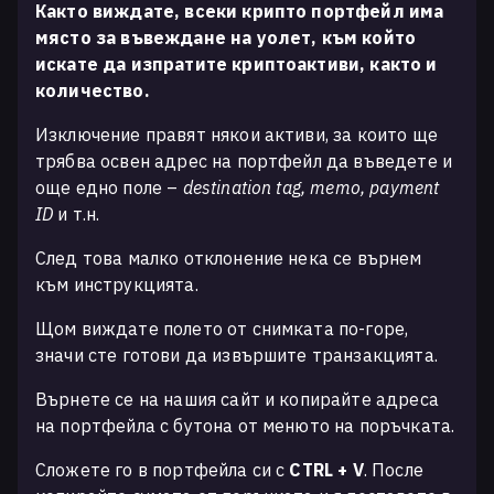
Както виждате, всеки крипто портфейл има
място за въвеждане на уолет, към който
искате да изпратите криптоактиви, както и
количество.
Изключение правят някои активи, за които ще
трябва освен адрес на портфейл да въведете и
още едно поле –
destination tag, memo, payment
ID
и т.н.
След това малко отклонение нека се върнем
към инструкцията.
Щом виждате полето от снимката по-горе,
значи сте готови да извършите транзакцията.
Върнете се на нашия сайт и копирайте адреса
на портфейла с бутона от менюто на поръчката.
Сложете го в портфейла си с
CTRL + V
. После