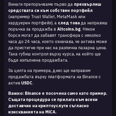
Винаги препоръчваме първо да
прехвърлиш
средствата си към собствен портфейл
(например Trust Wallet, MetaMask или
хардуерен портфейл), а
след това
да направиш
поръчка за продажба в
Altcoins.bg
. Някои
борси могат да забавят трансфера с няколко
часа до 24 часа, което означава, че актива може
да пристигне при нас на различна пазарна цена.
Така губиш контрол върху курса, на който ще
бъде изпълнена продажбата.
За целта на примера, днес ще направим
продажбата върху платформата на Binance с
актив
USDC
.
Важно: Binance е посочена само като пример.
Същата процедура се прилага към всеки
доставчик на криптоуслуги съгласно
изискванията на MiCA.