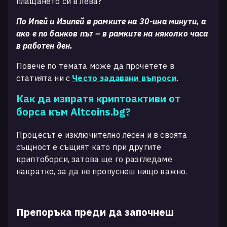
плащането си в лева?“
По Ипей и Изипей в рамките на 30-ина минути, а
ако е по банков път – в рамките на няколко часа
в работен ден.
Повече по темата може да прочетете в
статията ни с
Често задавани въпроси
.
Как да изпратя криптоактиви от
борса към Altcoins.bg?
Процесът е изключително лесен и в своята
същност е същият като при другите
криптоборси, затова ще го разгледаме
накратко, за да не пропуснеш нищо важно.
Препоръка преди да започнеш