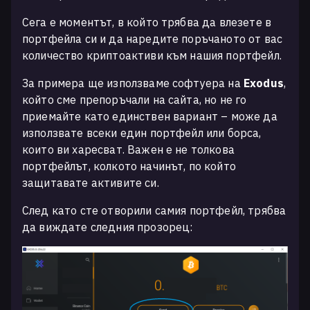
Сега е моментът, в който трябва да влезете в
портфейла си и да наредите поръчаното от вас
количество криптоактиви към нашия портфейл.
За примера ще използваме софтуера на
Exodus
,
който сме препоръчали на сайта, но не го
приемайте като единствен вариант – може да
използвате всеки един портфейл или борса,
които ви харесват. Важен е не толкова
портфейлът, колкото начинът, по който
защитавате активите си.
След като сте отворили самия портфейл, трябва
да виждате следния прозорец: