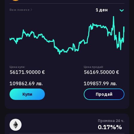
1 ден
Виж повече
Цена купи:
Цена продай:
56171.90000 €
56169.50000 €
109862.69 лв.
109857.99 лв.
Купи
Продай
Промяна 24 ч.
0.17%%