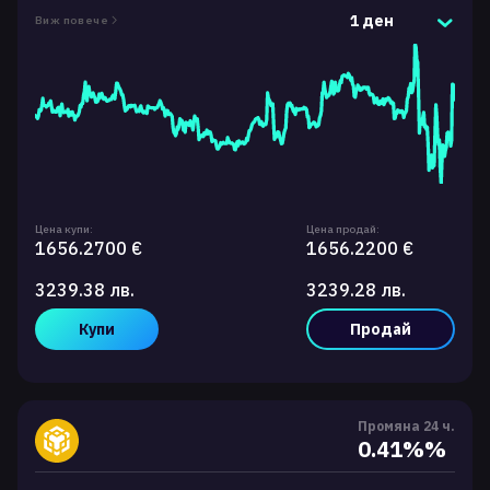
1 ден
Виж повече
Цена купи:
Цена продай:
1656.2700 €
1656.2200 €
3239.38 лв.
3239.28 лв.
Купи
Продай
Промяна 24 ч.
0.41%%