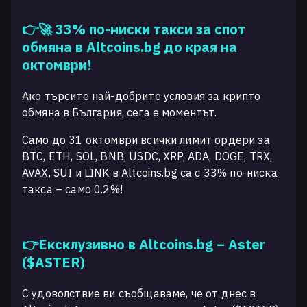
👉🚀 33% по-ниски такси за спот
обмяна в Altcoins.bg до края на
октомври!
Ако търсите най-добрите условия за крипто
обмяна в България, сега е моментът.
Само до 31 октомври всички лимит ордери за
BTC, ETH, SOL, BNB, USDC, XRP, ADA, DOGE, TRX,
AVAX, SUI и LINK в Altcoins.bg са с 33% по-ниска
такса – само 0.2%!
👉Ексклузивно в Altcoins.bg – Aster
($ASTER)
С удоволствие ви съобщаваме, че от днес в