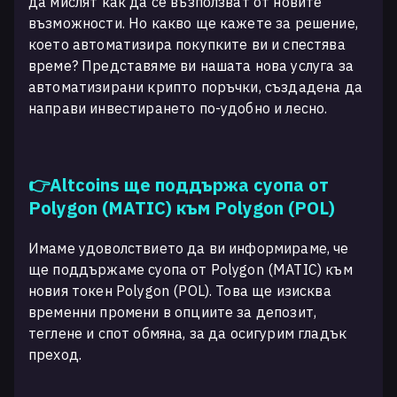
да мислят как да се възползват от новите
възможности. Но какво ще кажете за решение,
което автоматизира покупките ви и спестява
време? Представяме ви нашата нова услуга за
автоматизирани крипто поръчки, създадена да
направи инвестирането по-удобно и лесно.
👉Altcoins ще поддържа суопа от
Polygon (MATIC) към Polygon (POL)
Имаме удоволствието да ви информираме, че
ще поддържаме суопа от Polygon (MATIC) към
новия токен Polygon (POL). Това ще изисква
временни промени в опциите за депозит,
теглене и спот обмяна, за да осигурим гладък
преход.