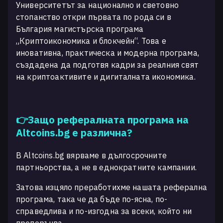
Университетът за национално и световно
стопанство откри първата по рода си в
България магистърска програма
„Криптоикономика и блокчейн“. Това е
иновативна, практическа и модерна програма,
създадена да подготвя кадри за реалния свят
на криптоактивите и дигиталната икономика.
👉Защо рефералната програма на
Altcoins.bg е различна?
В Altcoins.bg вярваме в дългосрочните
партньорства, а не в еднократните кампании.
Затова изцяло преработихме нашата реферална
програма, така че да бъде по-ясна, по-
справедлива и по-изгодна за всеки, който ни