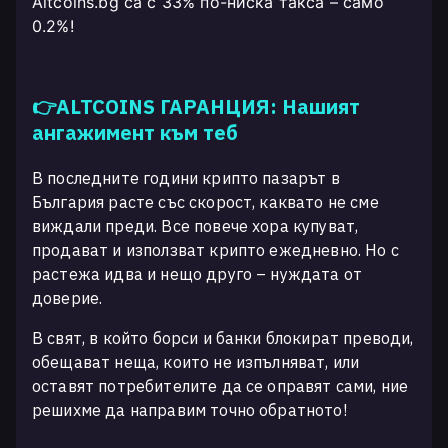
Altcoins.bg са с 33% по-ниска такса – само
0.2%!
👉ALTCOINS ГАРАНЦИЯ: Нашият
ангажимент към теб
В последните години крипто пазарът в
България расте със скорост, каквато не сме
виждали преди. Все повече хора купуват,
продават и използват крипто ежедневно. Но с
растежа идва и нещо друго – нуждата от
доверие.
В свят, в който борси и банки блокират преводи,
обещават неща, които не изпълняват, или
оставят потребителите да се оправят сами, ние
решихме да направим точно обратното!