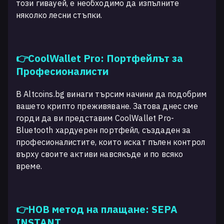
този гивауей, е необходимо да изпълните
няколко лесни стъпки.
👉CoolWallet Pro: Портфейлът за
Професионалисти
В Altcoins.bg винаги търсим начини да подобрим
вашето крипто преживяване. Затова днес сме
горди да ви представим CoolWallet Pro-
Bluetooth хардуерен портфейл, създаден за
професионалистите, които искат пълен контрол
върху своите активи навсякъде и по всяко
време.
👉НОВ метод на плащане: SEPA
INSTANT