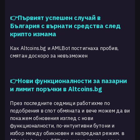
👉Първият успешен случай в
България с върнати средства след
крипто измама
Как Altcoins.bg и AMLBot постигнаха пробив,
смятан доскоро за невъзможен
👉Нови функционалности за пазарни
и лимит поръчки в Altcoins.bg
През последните седмици работихме по
подобрения в спот обмяната и вече можем да ви
покажем обновения изглед с нови
функционалности, по-интуитивни бутони и
избор между обикновен и напреднал режим.
в