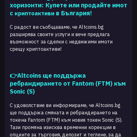
хоризонти: Купете или продайте имот
с
в България!
криптоактиви
С радост ви съобщаваме, че Altcoins.bg
разширява своите услуги и вече предлага
възможност за сделки с недвижими имоти
срещу криптоактиви!
👉Altcoins ще поддържа
ребрандирането от Fantom (FTM) към
Sonic (S)
С удоволствие ви информираме, че Altcoins.bg
ще поддържа смяната и ребрандирането на
токена Fantom (FTM) към новия токен Sonic (S).
Тази промяна изисква временни корекции в
опциите за търговия, депозит и теглене, за да